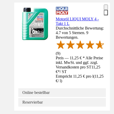
Motoröl LIQUI MOLY 4 -
Takt 1 L
Durchschnittliche Bewertung:
4.7 von 5 Sternen. 9
Bewertungen.
(
9
)
Preis — 11,25 € * Alle Preise
inkl. MwSt. und ggf. zzgl.
Versandkosten pro ST
11,25
€
*
/
ST
Entspricht 11,25 € pro l
(
11,25
€
/
l
)
Online bestellbar
Reservierbar