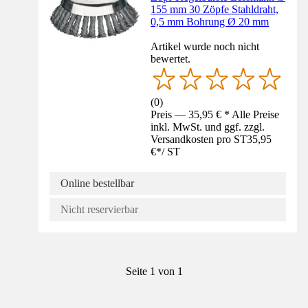
155 mm 30 Zöpfe Stahldraht,
0,5 mm Bohrung Ø 20 mm
Artikel wurde noch nicht
bewertet.
(
0
)
Preis — 35,95 € * Alle Preise
inkl. MwSt. und ggf. zzgl.
Versandkosten pro ST
35,95
€
*
/
ST
Online bestellbar
Nicht reservierbar
Seite 1 von 1