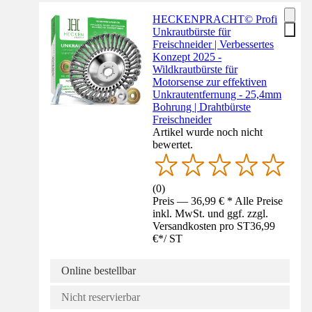
HECKENPRACHT© Profi
Unkrautbürste für
Freischneider | Verbessertes
Konzept 2025 -
Wildkrautbürste für
Motorsense zur effektiven
Unkrautentfernung - 25,4mm
Bohrung | Drahtbürste
Freischneider
Artikel wurde noch nicht
bewertet.
(
0
)
Preis — 36,99 € * Alle Preise
inkl. MwSt. und ggf. zzgl.
Versandkosten pro ST
36,99
€
*
/
ST
Online bestellbar
Nicht reservierbar