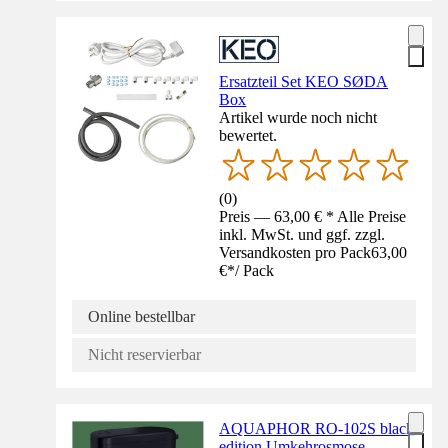
Ersatzteil Set KEO SØDA
Box
Artikel wurde noch nicht
bewertet.
(
0
)
Preis — 63,00 € * Alle Preise
inkl. MwSt. und ggf. zzgl.
Versandkosten pro Pack
63,00
€
*
/
Pack
Online bestellbar
Nicht reservierbar
AQUAPHOR RO-102S black
edition Umkehrosmose-