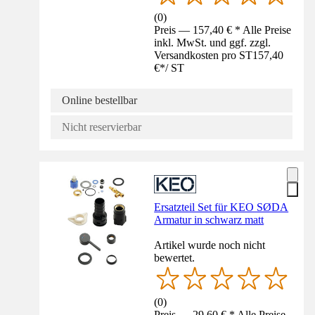
(
0
)
Preis — 157,40 € * Alle Preise
inkl. MwSt. und ggf. zzgl.
Versandkosten pro ST
157,40
€
*
/
ST
Online bestellbar
Nicht reservierbar
Ersatzteil Set für KEO SØDA
Armatur in schwarz matt
Artikel wurde noch nicht
bewertet.
(
0
)
Preis — 29,60 € * Alle Preise