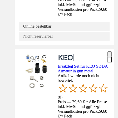
inkl. MwSt. und ggf. zzgl.
Versandkosten pro Pack
29,60
€
*
/
Pack
Online bestellbar
Nicht reservierbar
Ersatzteil Set für KEO SØDA
Armatur in gun metal
Artikel wurde noch nicht
bewertet.
(
0
)
Preis — 29,60 € * Alle Preise
inkl. MwSt. und ggf. zzgl.
Versandkosten pro Pack
29,60
€
*
/
Pack