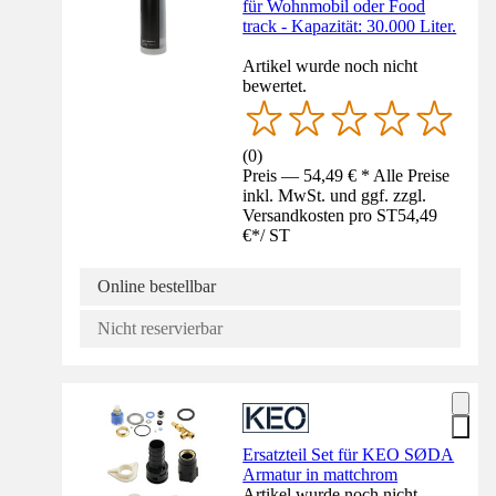
für Wohnmobil oder Food
track - Kapazität: 30.000 Liter.
Artikel wurde noch nicht
bewertet.
(
0
)
Preis — 54,49 € * Alle Preise
inkl. MwSt. und ggf. zzgl.
Versandkosten pro ST
54,49
€
*
/
ST
Online bestellbar
Nicht reservierbar
Ersatzteil Set für KEO SØDA
Armatur in mattchrom
Artikel wurde noch nicht