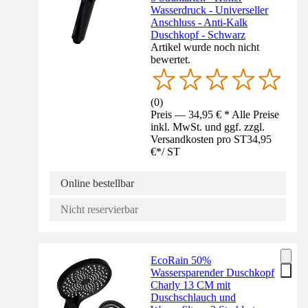
Wasserdruck - Universeller
Anschluss - Anti-Kalk
Duschkopf - Schwarz
Artikel wurde noch nicht
bewertet.
(
0
)
Preis — 34,95 € * Alle Preise
inkl. MwSt. und ggf. zzgl.
Versandkosten pro ST
34,95
€
*
/
ST
Online bestellbar
Nicht reservierbar
EcoRain 50%
Wassersparender Duschkopf
Charly 13 CM mit
Duschschlauch und