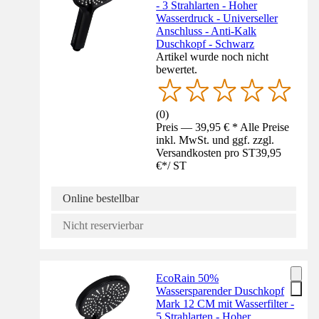
- 3 Strahlarten - Hoher
Wasserdruck - Universeller
Anschluss - Anti-Kalk
Duschkopf - Schwarz
Artikel wurde noch nicht
bewertet.
(
0
)
Preis — 39,95 € * Alle Preise
inkl. MwSt. und ggf. zzgl.
Versandkosten pro ST
39,95
€
*
/
ST
Online bestellbar
Nicht reservierbar
EcoRain 50%
Wassersparender Duschkopf
Mark 12 CM mit Wasserfilter -
5 Strahlarten - Hoher