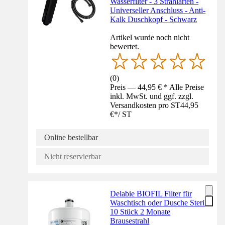
Wasserfilter - 3 Strahlarten -
Universeller Anschluss - Anti-
Kalk Duschkopf - Schwarz
Artikel wurde noch nicht
bewertet.
(
0
)
Preis — 44,95 € * Alle Preise
inkl. MwSt. und ggf. zzgl.
Versandkosten pro ST
44,95
€
*
/
ST
Online bestellbar
Nicht reservierbar
Delabie BIOFIL Filter für
Waschtisch oder Dusche Steril
10 Stück 2 Monate
Brausestrahl