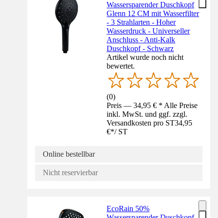
Wassersparender Duschkopf
Glenn 12 CM mit Wasserfilter
- 3 Strahlarten - Hoher
Wasserdruck - Universeller
Anschluss - Anti-Kalk
Duschkopf - Schwarz
Artikel wurde noch nicht
bewertet.
(
0
)
Preis — 34,95 € * Alle Preise
inkl. MwSt. und ggf. zzgl.
Versandkosten pro ST
34,95
€
*
/
ST
Online bestellbar
Nicht reservierbar
EcoRain 50%
Wassersparender Duschkopf