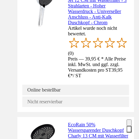
Jet 12 CM mit Wasserfilter - 3
Strahlarten - Hoher
Wasserdruck - Universeller
Anschluss - Anti-Kalk
Duschkopf - Chrom
Artikel wurde noch nicht
bewertet.
(
0
)
Preis — 39,95 € * Alle Preise
inkl. MwSt. und ggf. zzgl.
Versandkosten pro ST
39,95
€
*
/
ST
Online bestellbar
Nicht reservierbar
EcoRain 50%
Wassersparender Duschkopf
Charly 13 CM mit Wasserfilter