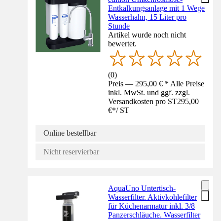
Entkalkungsanlage mit 1 Wege
Wasserhahn, 15 Liter pro
Stunde
Artikel wurde noch nicht
bewertet.
(
0
)
Preis — 295,00 € * Alle Preise
inkl. MwSt. und ggf. zzgl.
Versandkosten pro ST
295,00
€
*
/
ST
Online bestellbar
Nicht reservierbar
AquaUno Untertisch-
Wasserfilter. Aktivkohlefilter
für Küchenarmatur inkl. 3/8
Panzerschläuche. Wasserfilter