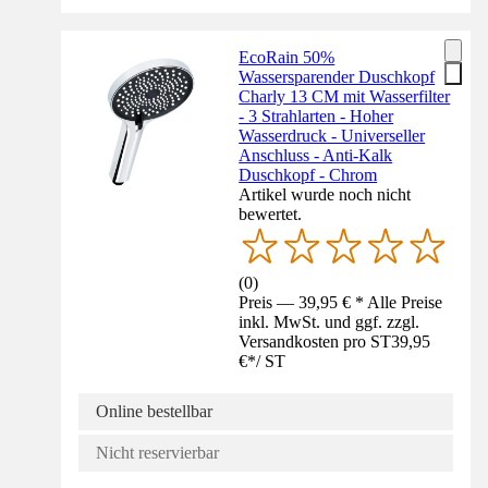
EcoRain 50%
Wassersparender Duschkopf
Charly 13 CM mit Wasserfilter
- 3 Strahlarten - Hoher
Wasserdruck - Universeller
Anschluss - Anti-Kalk
Duschkopf - Chrom
Artikel wurde noch nicht
bewertet.
(
0
)
Preis — 39,95 € * Alle Preise
inkl. MwSt. und ggf. zzgl.
Versandkosten pro ST
39,95
€
*
/
ST
Online bestellbar
Nicht reservierbar