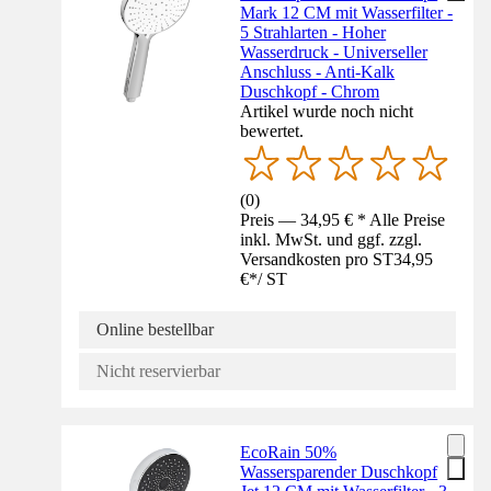
Mark 12 CM mit Wasserfilter -
5 Strahlarten - Hoher
Wasserdruck - Universeller
Anschluss - Anti-Kalk
Duschkopf - Chrom
Artikel wurde noch nicht
bewertet.
(
0
)
Preis — 34,95 € * Alle Preise
inkl. MwSt. und ggf. zzgl.
Versandkosten pro ST
34,95
€
*
/
ST
Online bestellbar
Nicht reservierbar
EcoRain 50%
Wassersparender Duschkopf