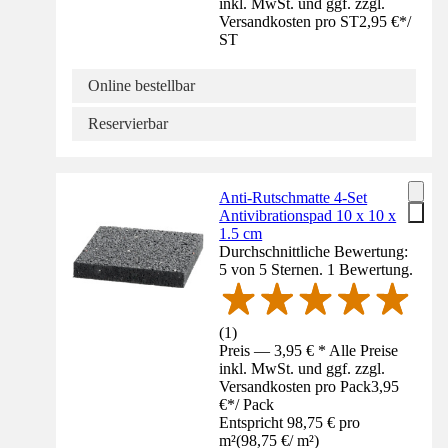
inkl. MwSt. und ggf. zzgl.
Versandkosten pro ST
2,95 €
*
/
ST
Online bestellbar
Reservierbar
Anti-Rutschmatte 4-Set
Antivibrationspad 10 x 10 x
1.5 cm
Durchschnittliche Bewertung:
5 von 5 Sternen. 1 Bewertung.
(
1
)
Preis — 3,95 € * Alle Preise
inkl. MwSt. und ggf. zzgl.
Versandkosten pro Pack
3,95
€
*
/
Pack
Entspricht 98,75 € pro
m²
(
98,75 €
/
m²
)