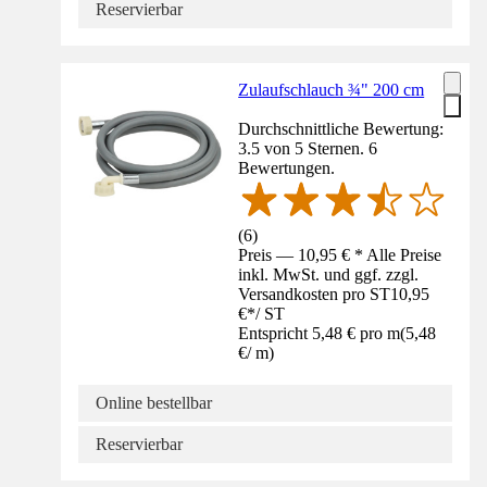
Reservierbar
Zulaufschlauch ¾" 200 cm
Durchschnittliche Bewertung:
3.5 von 5 Sternen. 6
Bewertungen.
(
6
)
Preis — 10,95 € * Alle Preise
inkl. MwSt. und ggf. zzgl.
Versandkosten pro ST
10,95
€
*
/
ST
Entspricht 5,48 € pro m
(
5,48
€
/
m
)
Online bestellbar
Reservierbar