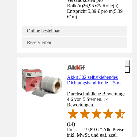
Versandkosten pro
Rolle(n)
26,95 €
*
/
Rolle(n)
Entspricht 5,39 € pro m
(
5,39
€
/
m
)
Online bestellbar
Reservierbar
Akkit 302 selbstklebendes
Dichtungsband Rolle = 5 m
Durchschnittliche Bewertung:
4.6 von 5 Sternen. 14
Bewertungen.
(
14
)
Preis — 19,89 € * Alle Preise
inkl. MwSt. und ggf. zzgl.