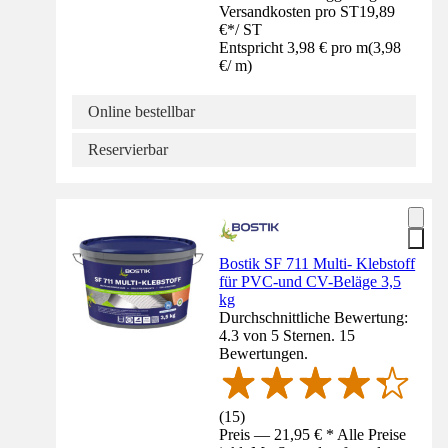
Versandkosten pro ST
19,89
€
*
/
ST
Entspricht 3,98 € pro m
(
3,98
€
/
m
)
Online bestellbar
Reservierbar
Bostik SF 711 Multi- Klebstoff
für PVC-und CV-Beläge 3,5
kg
Durchschnittliche Bewertung:
4.3 von 5 Sternen. 15
Bewertungen.
(
15
)
Preis — 21,95 € * Alle Preise