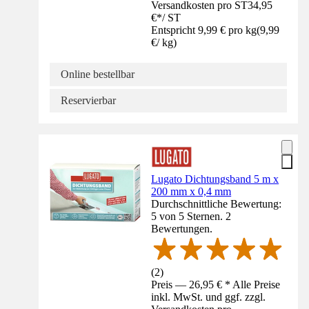
Versandkosten pro ST
34,95
€
*
/
ST
Entspricht 9,99 € pro kg
(
9,99
€
/
kg
)
Online bestellbar
Reservierbar
Lugato Dichtungsband 5 m x
200 mm x 0,4 mm
Durchschnittliche Bewertung:
5 von 5 Sternen. 2
Bewertungen.
(
2
)
Preis — 26,95 € * Alle Preise
inkl. MwSt. und ggf. zzgl.