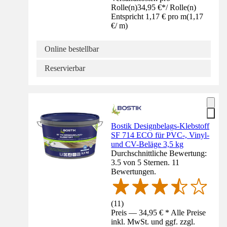
Rolle(n)
34,95 €
*
/
Rolle(n)
Entspricht 1,17 € pro m
(
1,17
€
/
m
)
Online bestellbar
Reservierbar
Bostik Designbelags-Klebstoff
SF 714 ECO für PVC-, Vinyl-
und CV-Beläge 3,5 kg
Durchschnittliche Bewertung:
3.5 von 5 Sternen. 11
Bewertungen.
(
11
)
Preis — 34,95 € * Alle Preise
inkl. MwSt. und ggf. zzgl.