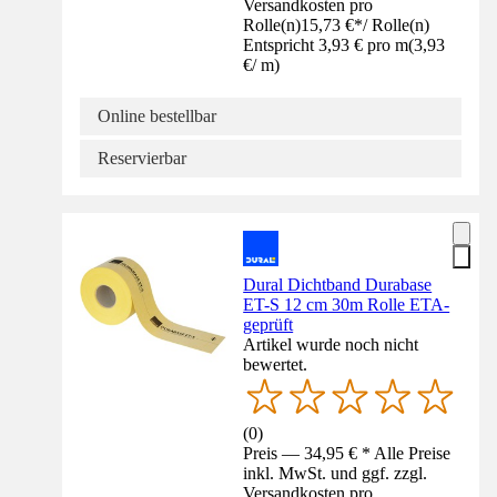
Versandkosten pro
Rolle(n)
15,73 €
*
/
Rolle(n)
Entspricht 3,93 € pro m
(
3,93
€
/
m
)
Online bestellbar
Reservierbar
Dural Dichtband Durabase
ET-S 12 cm 30m Rolle ETA-
geprüft
Artikel wurde noch nicht
bewertet.
(
0
)
Preis — 34,95 € * Alle Preise
inkl. MwSt. und ggf. zzgl.
Versandkosten pro