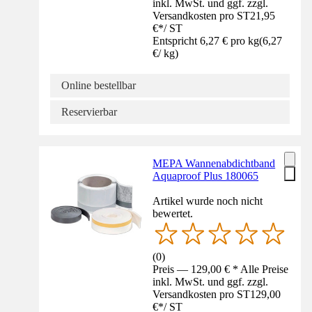
inkl. MwSt. und ggf. zzgl.
Versandkosten pro ST
21,95
€
*
/
ST
Entspricht 6,27 € pro kg
(
6,27
€
/
kg
)
Online bestellbar
Reservierbar
MEPA Wannenabdichtband
Aquaproof Plus 180065
Artikel wurde noch nicht
bewertet.
(
0
)
Preis — 129,00 € * Alle Preise
inkl. MwSt. und ggf. zzgl.
Versandkosten pro ST
129,00
€
*
/
ST