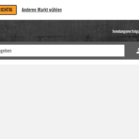
RICHTIG
Anderen Markt wählen
Sendungsverfolg