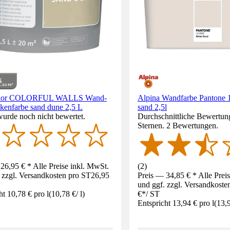
olor COLORFUL WALLS Wand-
Alpina Wandfarbe Pantone 
kenfarbe sand dune 2,5 L
sand 2,5l
wurde noch nicht bewertet.
Durchschnittliche Bewertung
Sternen. 2 Bewertungen.
26,95 € * Alle Preise inkl. MwSt.
(
2
)
 zzgl. Versandkosten pro ST
26,95
Preis — 34,85 € * Alle Prei
und ggf. zzgl. Versandkoste
ht 10,78 € pro l
(
10,78 €
/
l
)
€
*
/
ST
Entspricht 13,94 € pro l
(
13,