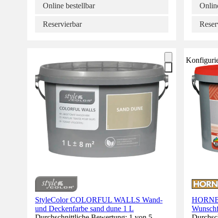
Online bestellbar
Online
Reservierbar
Reser
Konfiguri
StyleColor COLORFUL WALLS Wand-
HORNBA
und Deckenfarbe sand dune 1 L
Wunschf
Durchschnittliche Bewertung: 1 von 5
Durchsch