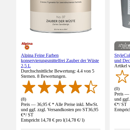
Alpina Feine Farben
StyleC
konservierungsmittelfrei Zauber der Wüste
und Dec
2,5 L
Artikel 
Durchschnittliche Bewertung: 4.4 von 5
Sternen. 8 Bewertungen.
(
0
)
Preis — 
(
8
)
und ggf.
Preis — 36,95 € * Alle Preise inkl. MwSt.
€
*
/
ST
und ggf. zzgl. Versandkosten pro ST
36,95
Entspric
€
*
/
ST
Entspricht 14,78 € pro l
(
14,78 €
/
l
)