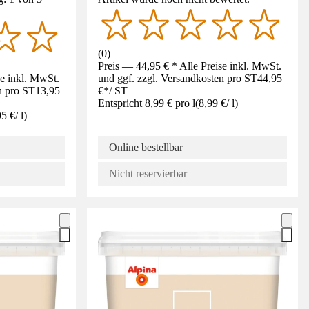
(
0
)
Preis — 44,95 € * Alle Preise inkl. MwSt.
se inkl. MwSt.
und ggf. zzgl. Versandkosten pro ST
44,95
n pro ST
13,95
€
*
/
ST
Entspricht 8,99 € pro l
(
8,99 €
/
l
)
95 €
/
l
)
Online bestellbar
Nicht reservierbar