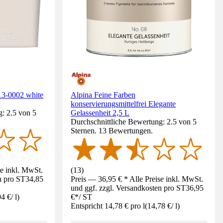
13-0002 white
Alpina Feine Farben
konservierungsmittelfrei Elegante
: 2.5 von 5
Gelassenheit 2,5 L
Durchschnittliche Bewertung: 2.5 von 5
Sternen. 13 Bewertungen.
se inkl. MwSt.
(
13
)
n pro ST
34,85
Preis — 36,95 € * Alle Preise inkl. MwSt.
und ggf. zzgl. Versandkosten pro ST
36,95
94 €
/
l
)
€
*
/
ST
Entspricht 14,78 € pro l
(
14,78 €
/
l
)