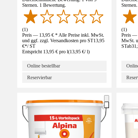
Sternen. 1 Bewertung.
Sternen
(
1
)
(
1
)
Preis — 13,95 € * Alle Preise inkl. MwSt.
Preis — 
und ggf. zzgl. Versandkosten pro ST
13,95
MwSt. un
€
*
/
ST
ST
ab
31,
Entspricht 13,95 € pro l
(
13,95 €
/
l
)
Online bestellbar
Online
Reservierbar
Reser