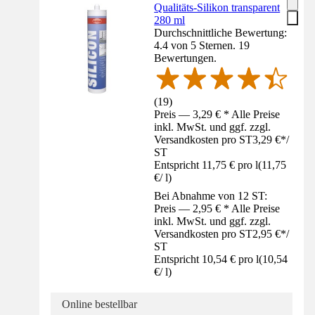
Qualitäts-Silikon transparent
280 ml
Durchschnittliche Bewertung:
4.4 von 5 Sternen. 19
Bewertungen.
(
19
)
Preis — 3,29 € * Alle Preise
inkl. MwSt. und ggf. zzgl.
Versandkosten pro ST
3,29 €
*
/
ST
Entspricht 11,75 € pro l
(
11,75
€
/
l
)
Bei Abnahme von 12 ST:
Preis — 2,95 € * Alle Preise
inkl. MwSt. und ggf. zzgl.
Versandkosten pro ST
2,95 €
*
/
ST
Entspricht 10,54 € pro l
(
10,54
€
/
l
)
Online bestellbar