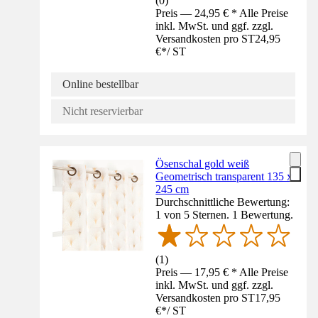
(
0
)
Preis — 24,95 € * Alle Preise
inkl. MwSt. und ggf. zzgl.
Versandkosten pro ST
24,95
€
*
/
ST
Online bestellbar
Nicht reservierbar
Ösenschal gold weiß
Geometrisch transparent 135 x
245 cm
Durchschnittliche Bewertung:
1 von 5 Sternen. 1 Bewertung.
(
1
)
Preis — 17,95 € * Alle Preise
inkl. MwSt. und ggf. zzgl.
Versandkosten pro ST
17,95
€
*
/
ST