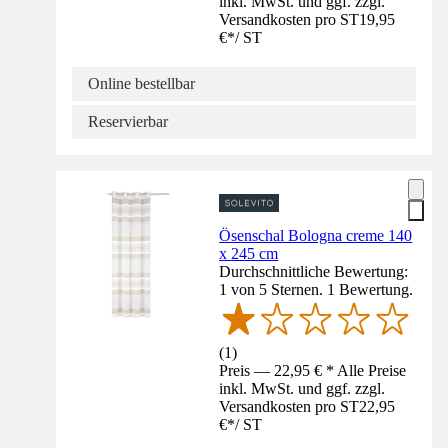
inkl. MwSt. und ggf. zzgl.
Versandkosten pro ST
19,95
€
*
/
ST
Online bestellbar
Reservierbar
Ösenschal Bologna creme 140
x 245 cm
Durchschnittliche Bewertung:
1 von 5 Sternen. 1 Bewertung.
(
1
)
Preis — 22,95 € * Alle Preise
inkl. MwSt. und ggf. zzgl.
Versandkosten pro ST
22,95
€
*
/
ST