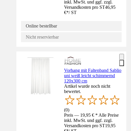
inkl. MwSt. und ggf. zzgl.
Versandkosten pro ST
46,95
€
*
/
ST
Online bestellbar
Nicht reservierbar
Vorhang mit Faltenband Sablio
uni weiß leicht schimmernd
120x300 cm
Artikel wurde noch nicht
bewertet.
(
0
)
Preis — 19,95 € * Alle Preise
inkl. MwSt. und ggf. zzgl.
Versandkosten pro ST
19,95
€
*
/
ST