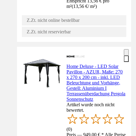
Entspricht 13,56 € pro
m²
(
13,56 €
/
m²
)
Z.Zt. nicht online bestellbar
Z.Zt. nicht reservierbar
Home Deluxe - LED Solar
Pavillon - AZUR, Maße: 270
x 270 x 200 cm - inkl. LED
Beleuchtung und Vorhänge,
Gestell: Aluminium I
Terrassenüberdachung Pergola
Sonnenschutz
Artikel wurde noch nicht
bewertet.
(
0
)
Preis — 949,00 € * Alle Preise