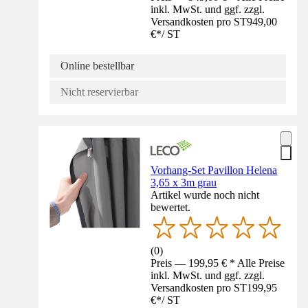
inkl. MwSt. und ggf. zzgl.
Versandkosten pro ST
949,00
€
*
/
ST
Online bestellbar
Nicht reservierbar
Vorhang-Set Pavillon Helena
3,65 x 3m grau
Artikel wurde noch nicht
bewertet.
(
0
)
Preis — 199,95 € * Alle Preise
inkl. MwSt. und ggf. zzgl.
Versandkosten pro ST
199,95
€
*
/
ST