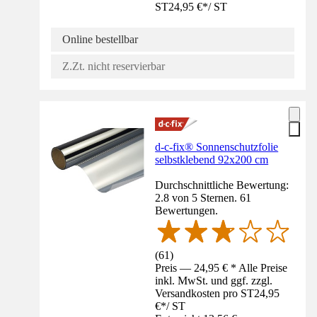
ST
24,95 €
*
/
ST
Online bestellbar
Z.Zt. nicht reservierbar
d-c-fix® Sonnenschutzfolie
selbstklebend 92x200 cm
Durchschnittliche Bewertung:
2.8 von 5 Sternen. 61
Bewertungen.
(
61
)
Preis — 24,95 € * Alle Preise
inkl. MwSt. und ggf. zzgl.
Versandkosten pro ST
24,95
€
*
/
ST