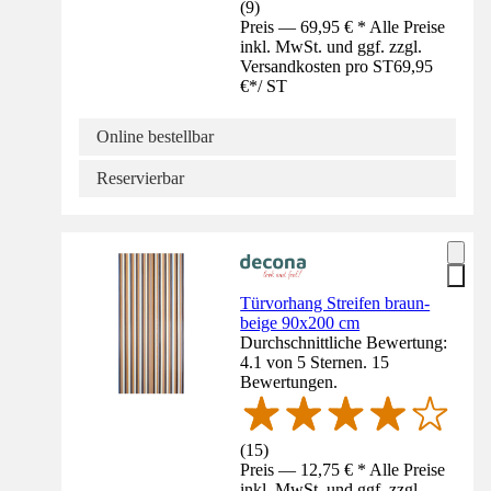
(
9
)
Preis — 69,95 € * Alle Preise
inkl. MwSt. und ggf. zzgl.
Versandkosten pro ST
69,95
€
*
/
ST
Online bestellbar
Reservierbar
Türvorhang Streifen braun-
beige 90x200 cm
Durchschnittliche Bewertung:
4.1 von 5 Sternen. 15
Bewertungen.
(
15
)
Preis — 12,75 € * Alle Preise
inkl. MwSt. und ggf. zzgl.