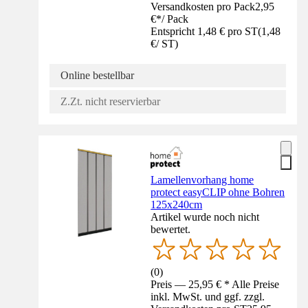
Versandkosten pro Pack
2,95
€
*
/
Pack
Entspricht 1,48 € pro ST
(
1,48
€
/
ST
)
Online bestellbar
Z.Zt. nicht reservierbar
Lamellenvorhang home
protect easyCLIP ohne Bohren
125x240cm
Artikel wurde noch nicht
bewertet.
(
0
)
Preis — 25,95 € * Alle Preise
inkl. MwSt. und ggf. zzgl.