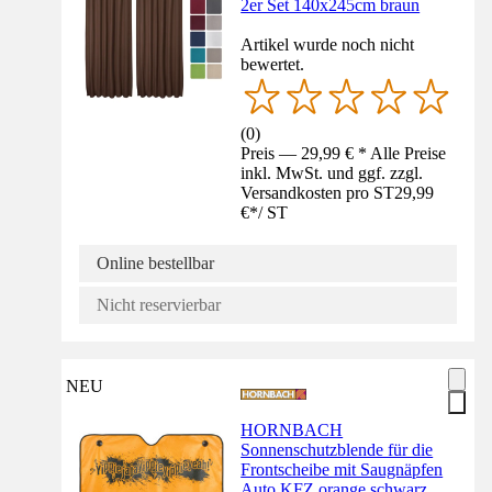
2er Set 140x245cm braun
Artikel wurde noch nicht
bewertet.
(
0
)
Preis — 29,99 € * Alle Preise
inkl. MwSt. und ggf. zzgl.
Versandkosten pro ST
29,99
€
*
/
ST
Online bestellbar
Nicht reservierbar
NEU
HORNBACH
Sonnenschutzblende für die
Frontscheibe mit Saugnäpfen
Auto KFZ orange schwarz