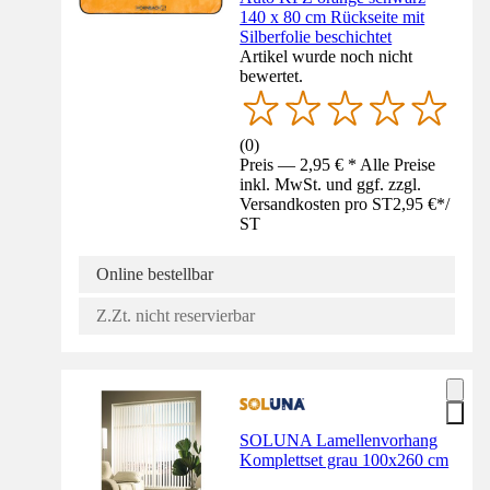
140 x 80 cm Rückseite mit
Silberfolie beschichtet
Artikel wurde noch nicht
bewertet.
(
0
)
Preis — 2,95 € * Alle Preise
inkl. MwSt. und ggf. zzgl.
Versandkosten pro ST
2,95 €
*
/
ST
Online bestellbar
Z.Zt. nicht reservierbar
SOLUNA Lamellenvorhang
Komplettset grau 100x260 cm