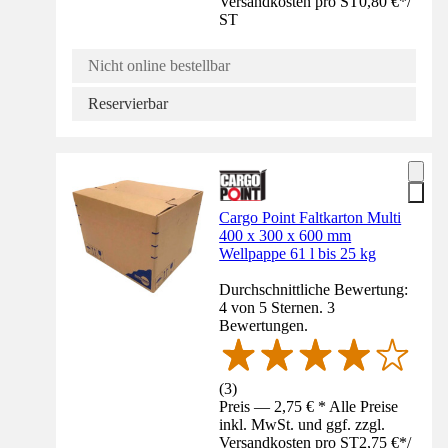
Versandkosten pro ST
0,80 €
*
/
ST
Nicht online bestellbar
Reservierbar
Cargo Point Faltkarton Multi
400 x 300 x 600 mm
Wellpappe 61 l bis 25 kg
Durchschnittliche Bewertung:
4 von 5 Sternen. 3
Bewertungen.
(
3
)
Preis — 2,75 € * Alle Preise
inkl. MwSt. und ggf. zzgl.
Versandkosten pro ST
2,75 €
*
/