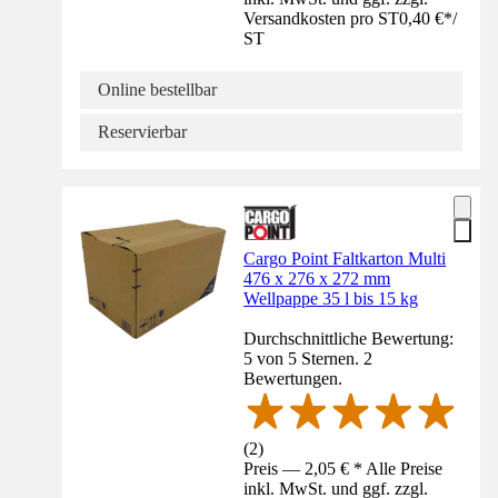
Versandkosten pro ST
0,40 €
*
/
ST
Online bestellbar
Reservierbar
Cargo Point Faltkarton Multi
476 x 276 x 272 mm
Wellpappe 35 l bis 15 kg
Durchschnittliche Bewertung:
5 von 5 Sternen. 2
Bewertungen.
(
2
)
Preis — 2,05 € * Alle Preise
inkl. MwSt. und ggf. zzgl.