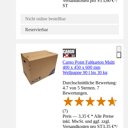
Versandkosten pro ST
3,60 €
*
/
ST
Nicht online bestellbar
Reservierbar
Cargo Point Faltkarton Multi
400 x 450 x 600 mm
Wellpappe 90 l bis 30 kg
Durchschnittliche Bewertung:
4.7 von 5 Sternen. 7
Bewertungen.
(
7
)
Preis — 3,35 € * Alle Preise
inkl. MwSt. und ggf. zzgl.
Versandkosten pro ST
3,35 €
*
/