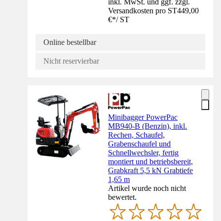
inkl. MwSt. und ggf. zzgl.
Versandkosten pro ST
449,00
€
*
/
ST
Online bestellbar
Nicht reservierbar
Minibagger PowerPac
MB940-B (Benzin), inkl.
Rechen, Schaufel,
Grabenschaufel und
Schnellwechsler, fertig
montiert und betriebsbereit,
Grabkraft 5,5 kN Grabtiefe
1,65 m
Artikel wurde noch nicht
bewertet.