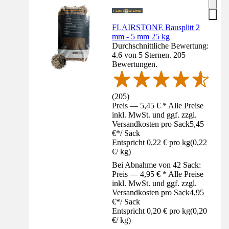
FLAIRSTONE Bausplitt 2
mm - 5 mm 25 kg
Durchschnittliche Bewertung:
4.6 von 5 Sternen. 205
Bewertungen.
(
205
)
Preis — 5,45 € * Alle Preise
inkl. MwSt. und ggf. zzgl.
Versandkosten pro Sack
5,45
€
*
/
Sack
Entspricht 0,22 € pro kg
(
0,22
€
/
kg
)
Bei Abnahme von 42 Sack:
Preis — 4,95 € * Alle Preise
inkl. MwSt. und ggf. zzgl.
Versandkosten pro Sack
4,95
€
*
/
Sack
Entspricht 0,20 € pro kg
(
0,20
€
/
kg
)