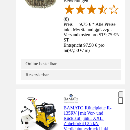
Bewertungen.
(
8
)
Preis — 9,75 € * Alle Preise
inkl. MwSt. und ggf. zzgl.
Versandkosten pro ST
9,75 €
*
/
ST
Entspricht 97,50 € pro
m
(
97,50 €
/
m
)
Online bestellbar
Reservierbar
BAMATO Rüttelplatte R-
135RV | mit Vor- und
Rücklauf | inkl. XXL-
Zubehörkit | 25 kN
Verdichtungsdruck | inkl.