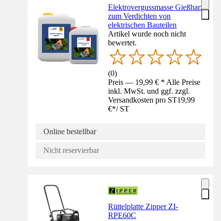
Elektrovergussmasse Gießharz
zum Verdichten von
elektrischen Bauteilen
Artikel wurde noch nicht
bewertet.
(
0
)
Preis — 19,99 € * Alle Preise
inkl. MwSt. und ggf. zzgl.
Versandkosten pro ST
19,99
€
*
/
ST
Online bestellbar
Nicht reservierbar
Rüttelplatte Zipper ZI-
RPE60C