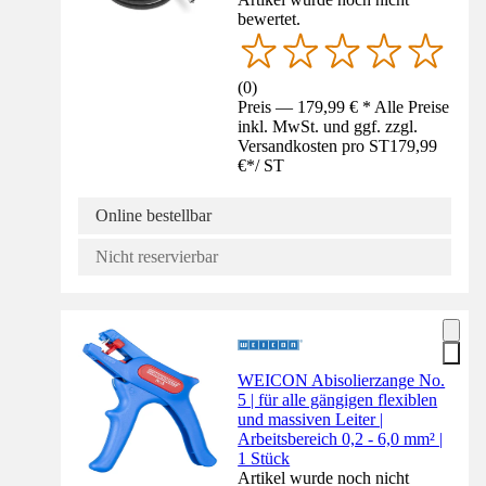
bewertet.
(
0
)
Preis — 179,99 € * Alle Preise
inkl. MwSt. und ggf. zzgl.
Versandkosten pro ST
179,99
€
*
/
ST
Online bestellbar
Nicht reservierbar
WEICON Abisolierzange No.
5 | für alle gängigen flexiblen
und massiven Leiter |
Arbeitsbereich 0,2 - 6,0 mm² |
1 Stück
Artikel wurde noch nicht