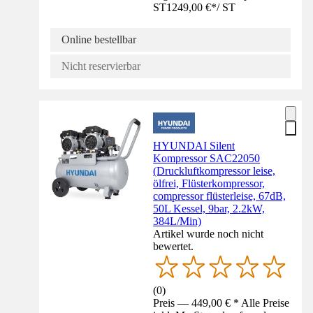
ST
1249,00 €
*
/
ST
Online bestellbar
Nicht reservierbar
HYUNDAI Silent
Kompressor SAC22050
(Druckluftkompressor leise,
ölfrei, Flüsterkompressor,
compressor flüsterleise, 67dB,
50L Kessel, 9bar, 2.2kW,
384L/Min)
Artikel wurde noch nicht
bewertet.
(
0
)
Preis — 449,00 € * Alle Preise