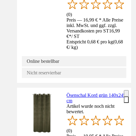
(
0
)
Preis — 16,99 € * Alle Preise
inkl. MwSt. und ggf. zzgl.
Versandkosten pro ST
16,99
€
*
/
ST
Entspricht 0,68 € pro kg
(
0,68
€
/
kg
)
Online bestellbar
Nicht reservierbar
Ösenschal Kord grün 140x245
cm
Artikel wurde noch nicht
bewertet.
(
0
)