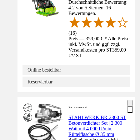
Durchschnittliche Bewertung:
4.2 von 5 Sternen. 16
Bewertungen.
(
16
)
Preis — 359,00 € * Alle Preise
inkl. MwSt. und ggf. zzgl.
Versandkosten pro ST
359,00
€
*
/
ST
Online bestellbar
Reservierbar
STAHLWERK BR-2300 ST
Betonverdichter Set | 2.300
Watt mit 4.000 U/min |
Rüttelflasche Ø 35 mm
Artikel wurde noch nicht