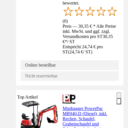
bewertet.
(
0
)
Preis — 30,35 € * Alle Preise
inkl. MwSt. und ggf. zzgl.
Versandkosten pro ST
30,35
€
*
/
ST
Entspricht 24,74 € pro
ST
(
24,74 €
/
ST
)
Online bestellbar
Nicht reservierbar
Top Artikel
Minibagger PowerPac
MB940-D (Diesel), inkl.
Rechen, Schaufel,
Grabenschaufel und