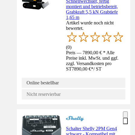
Schnellwechsler, fertig
montiert und betriebsbereit,
Grabkraft 5,5 kN Grabtiefe
1,65 m
Artikel wurde noch nicht
bewertet.
(
0
)
Preis — 7890,00 € * Alle
Preise inkl. MwSt. und ggf.
zzgl. Versandkosten pro
ST
7890,00 €
*
/
ST
Online bestellbar
Nicht reservierbar
Schalter Shelly 2PM Gen4
schwarz - Kompatibel mit