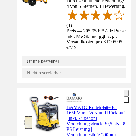
Durchschnittliche Bewertung:
4 von 5 Sternen. 1 Bewertung.
(
1
)
Preis — 205,95 € * Alle Preise
inkl. MwSt. und ggf. zzgl.
Versandkosten pro ST
205,95
€
*
/
ST
Online bestellbar
Nicht reservierbar
BAMATO Rüttelplatte R-
165RV mit Vor- und Rücklauf
| inkl. Zubehör |
Verdichtungsdruck 30,5 kN | 8
PS Leistung |
Verdichtungstiefe 500mm |