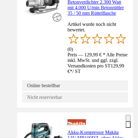
Betonverdichter 2.300 Watt
mit 4.000 U/min Betonrüttler
35 / 50 mm Rüttelflasche
Artikel wurde noch nicht
bewertet.
(
0
)
Preis — 129,99 € * Alle Preise
inkl. MwSt. und ggf. zzgl.
Versandkosten pro ST
129,99
€
*
/
ST
Online bestellbar
Nicht reservierbar
Akku-Kompressor Makita
12V MP100DZ, ohne Akku