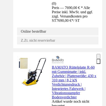
(
0
)
Preis — 7690,00 € * Alle
Preise inkl. MwSt. und ggf.
zzgl. Versandkosten pro
ST
7690,00 €
*
/
ST
Online bestellbar
Z.Zt. nicht reservierbar
BAMATO Rüttelplatte R-60
mit Gummimatte | inkl.
Zubehör | Plattengröße: 430 x
310 mm | 8,2 kN
Verdichtungsdruck |
Integriertes Fahrwerk |
Vibrationsstampfer
Bodenverdichter
Artikel wurde noch nicht
bewertet.