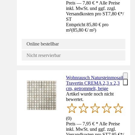
Preis — 7,80 € * Alle Preise
inkl. MwSt. und ggf. zzgl.
Versandkosten pro ST
7,80 €
*
/
ST
Entspricht 85,80 € pro
m²
(
85,80 €
/
m²
)
Online bestellbar
Nicht reservierbar
Wohnrausch Natursteinmosaik
Travertin CREMA 2,3 x 2,3
cm, getrommelt, beige
Artikel wurde noch nicht
bewertet.
(
0
)
Preis — 7,95 € * Alle Preise
inkl. MwSt. und ggf. zzgl.
Versandkosten pro ST
7,95 €
*
/