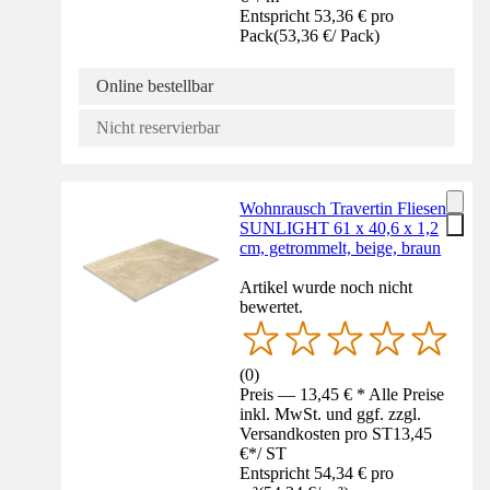
Entspricht 53,36 € pro
Pack
(
53,36 €
/
Pack
)
Online bestellbar
Nicht reservierbar
Wohnrausch Travertin Fliesen
SUNLIGHT 61 x 40,6 x 1,2
cm, getrommelt, beige, braun
Artikel wurde noch nicht
bewertet.
(
0
)
Preis — 13,45 € * Alle Preise
inkl. MwSt. und ggf. zzgl.
Versandkosten pro ST
13,45
€
*
/
ST
Entspricht 54,34 € pro