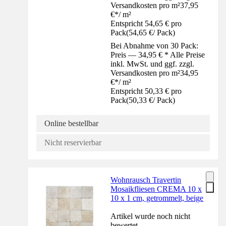
Versandkosten pro m²
37,95
€
*
/
m²
Entspricht 54,65 € pro
Pack
(
54,65 €
/
Pack
)
Bei Abnahme von 30 Pack:
Preis — 34,95 € * Alle Preise
inkl. MwSt. und ggf. zzgl.
Versandkosten pro m²
34,95
€
*
/
m²
Entspricht 50,33 € pro
Pack
(
50,33 €
/
Pack
)
Online bestellbar
Nicht reservierbar
Wohnrausch Travertin
Mosaikfliesen CREMA 10 x
10 x 1 cm, getrommelt, beige
Artikel wurde noch nicht
bewertet.