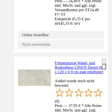
Preis — 24,49 € * Alle Preise
inkl. MwSt. und ggf. zzgl.
Versandkosten pro ST
24,49
€
*
/
ST
Entspricht 45,35 € pro
m²
(
45,35 €
/
m²
)
Online bestellbar
Nicht reservierbar
Feinsteinzeug Wand- und
Bodenfliese LINEN Desert 60
x 120 x 0,9 cm matt rektifiziert
Artikel wurde noch nicht
bewertet.
(
0
)
Preis — 37,95 € * Alle Preise
inkl. MwSt. und ggf. zzgl.