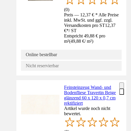
(
0
)
Preis — 12,37 € * Alle Preise
inkl. MwSt. und ggf. zzgl.
Versandkosten pro ST
12,37
€
*
/
ST
Entspricht 49,88 € pro
m²
(
49,88 €
/
m²
)
Online bestellbar
Nicht reservierbar
Feinsteinzeug Wand- und
Bodenfliese Travertin Beige
glänzend 60 x 120 x 0,7 cm
rektifiziert
Artikel wurde noch nicht
bewertet.