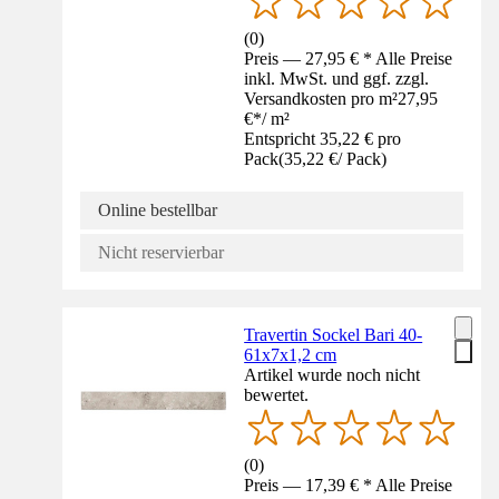
(
0
)
Preis — 27,95 € * Alle Preise
inkl. MwSt. und ggf. zzgl.
Versandkosten pro m²
27,95
€
*
/
m²
Entspricht 35,22 € pro
Pack
(
35,22 €
/
Pack
)
Online bestellbar
Nicht reservierbar
Travertin Sockel Bari 40-
61x7x1,2 cm
Artikel wurde noch nicht
bewertet.
(
0
)
Preis — 17,39 € * Alle Preise