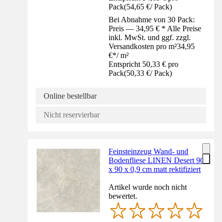
Pack
(
54,65 €
/
Pack
)
Bei Abnahme von 30 Pack:
Preis — 34,95 € * Alle Preise
inkl. MwSt. und ggf. zzgl.
Versandkosten pro m²
34,95
€
*
/
m²
Entspricht 50,33 € pro
Pack
(
50,33 €
/
Pack
)
Online bestellbar
Nicht reservierbar
Feinsteinzeug Wand- und
Bodenfliese LINEN Desert 90
x 90 x 0,9 cm matt rektifiziert
Artikel wurde noch nicht
bewertet.