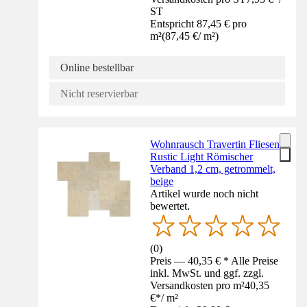
ST
Entspricht 87,45 € pro
m²
(
87,45 €
/
m²
)
Online bestellbar
Nicht reservierbar
Wohnrausch Travertin Fliesen
Rustic Light Römischer
Verband 1,2 cm, getrommelt,
beige
Artikel wurde noch nicht
bewertet.
(
0
)
Preis — 40,35 € * Alle Preise
inkl. MwSt. und ggf. zzgl.
Versandkosten pro m²
40,35
€
*
/
m²