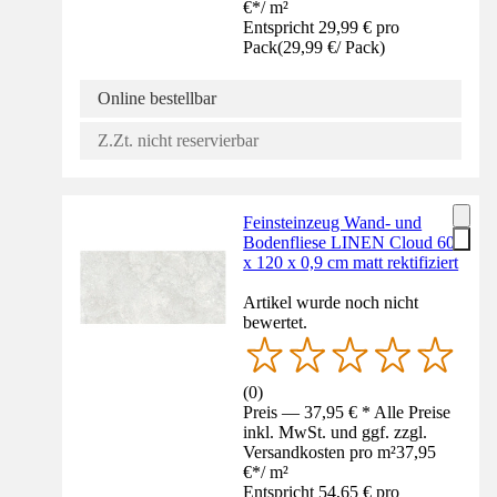
€
*
/
m²
Entspricht 29,99 € pro
Pack
(
29,99 €
/
Pack
)
Online bestellbar
Z.Zt. nicht reservierbar
Feinsteinzeug Wand- und
Bodenfliese LINEN Cloud 60
x 120 x 0,9 cm matt rektifiziert
Artikel wurde noch nicht
bewertet.
(
0
)
Preis — 37,95 € * Alle Preise
inkl. MwSt. und ggf. zzgl.
Versandkosten pro m²
37,95
€
*
/
m²
Entspricht 54,65 € pro