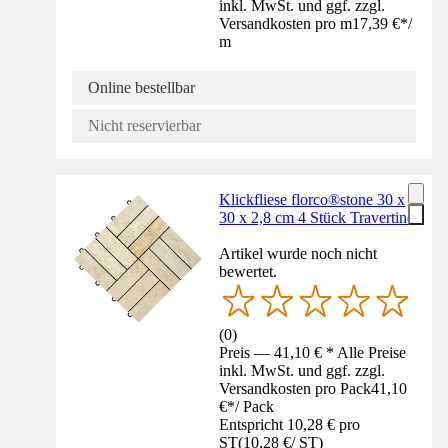
inkl. MwSt. und ggf. zzgl.
Versandkosten pro m
17,39 €
*
/
m
Online bestellbar
Nicht reservierbar
Klickfliese florco®stone 30 x
30 x 2,8 cm 4 Stück Travertine
Artikel wurde noch nicht
bewertet.
(
0
)
Preis — 41,10 € * Alle Preise
inkl. MwSt. und ggf. zzgl.
Versandkosten pro Pack
41,10
€
*
/
Pack
Entspricht 10,28 € pro
ST
(
10,28 €
/
ST
)