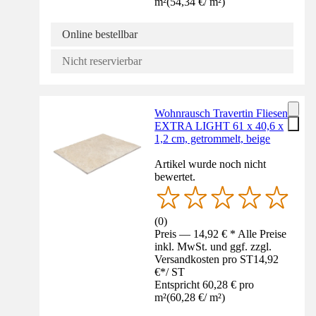
m²
(
54,34 €
/
m²
)
Online bestellbar
Nicht reservierbar
Wohnrausch Travertin Fliesen
EXTRA LIGHT 61 x 40,6 x
1,2 cm, getrommelt, beige
Artikel wurde noch nicht
bewertet.
(
0
)
Preis — 14,92 € * Alle Preise
inkl. MwSt. und ggf. zzgl.
Versandkosten pro ST
14,92
€
*
/
ST
Entspricht 60,28 € pro
m²
(
60,28 €
/
m²
)