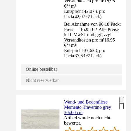
Versandkosten pro m²
18,95
€
*
/
m²
Entspricht 42,07 € pro
Pack
(
42,07 €
/
Pack
)
Bei Abnahme von 90,18 Pack:
Preis — 16,95 € * Alle Preise
inkl. MwSt. und ggf. zzgl.
Versandkosten pro m²
16,95
€
*
/
m²
Entspricht 37,63 € pro
Pack
(
37,63 €
/
Pack
)
Online bestellbar
Nicht reservierbar
Wand- und Bodenfliese
Memento Travertino grey
30x60 cm
Artikel wurde noch nicht
bewertet.