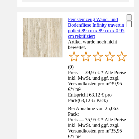
Feinsteinzeug Wand- und
Bodenfliese Infinity travertin
poliert 89 cm x 89 cm x 0,95
cm rektifiziert
Artikel wurde noch nicht
bewertet.
(
0
)
Preis — 39,95 € * Alle Preise
inkl. MwSt. und ggf. zzgl.
Versandkosten pro m²
39,95
€
*
/
m²
Entspricht 63,12 € pro
Pack
(
63,12 €
/
Pack
)
Bei Abnahme von 25,063
Pack:
Preis — 35,95 € * Alle Preise
inkl. MwSt. und ggf. zzgl.
Versandkosten pro m²
35,95
€
*
/
m²