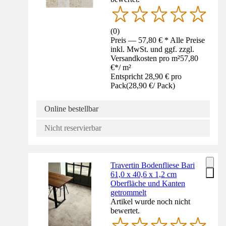
(
0
)
Preis — 57,80 € * Alle Preise
inkl. MwSt. und ggf. zzgl.
Versandkosten pro m²
57,80
€
*
/
m²
Entspricht 28,90 € pro
Pack
(
28,90 €
/
Pack
)
Online bestellbar
Nicht reservierbar
Travertin Bodenfliese Bari
61,0 x 40,6 x 1,2 cm
Oberfläche und Kanten
getrommelt
Artikel wurde noch nicht
bewertet.