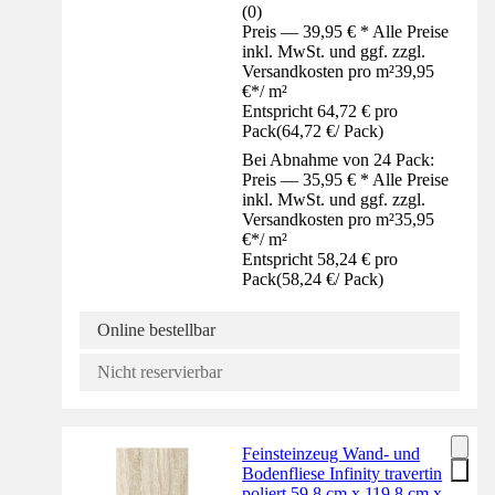
(
0
)
Preis — 39,95 € * Alle Preise
inkl. MwSt. und ggf. zzgl.
Versandkosten pro m²
39,95
€
*
/
m²
Entspricht 64,72 € pro
Pack
(
64,72 €
/
Pack
)
Bei Abnahme von 24 Pack:
Preis — 35,95 € * Alle Preise
inkl. MwSt. und ggf. zzgl.
Versandkosten pro m²
35,95
€
*
/
m²
Entspricht 58,24 € pro
Pack
(
58,24 €
/
Pack
)
Online bestellbar
Nicht reservierbar
Feinsteinzeug Wand- und
Bodenfliese Infinity travertin
poliert 59,8 cm x 119,8 cm x