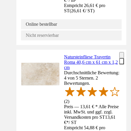
€
*
/
m²
Entspricht 26,61 € pro
ST
(
26,61 €
/
ST
)
Online bestellbar
Nicht reservierbar
Natursteinfliese Travertin
Roma 40,6 cm x 61 cm x 1,2
cm
Durchschnittliche Bewertung:
4 von 5 Sternen. 2
Bewertungen.
(
2
)
Preis — 13,61 € * Alle Preise
inkl. MwSt. und ggf. zzgl.
Versandkosten pro ST
13,61
€
*
/
ST
Entspricht 54,88 € pro