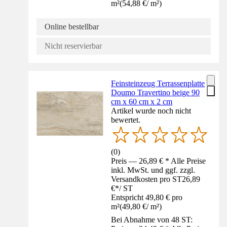
m²
(
54,88 €
/
m²
)
Online bestellbar
Nicht reservierbar
Feinsteinzeug Terrassenplatte
Doumo Travertino beige 90
cm x 60 cm x 2 cm
Artikel wurde noch nicht
bewertet.
(
0
)
Preis — 26,89 € * Alle Preise
inkl. MwSt. und ggf. zzgl.
Versandkosten pro ST
26,89
€
*
/
ST
Entspricht 49,80 € pro
m²
(
49,80 €
/
m²
)
Bei Abnahme von 48 ST: