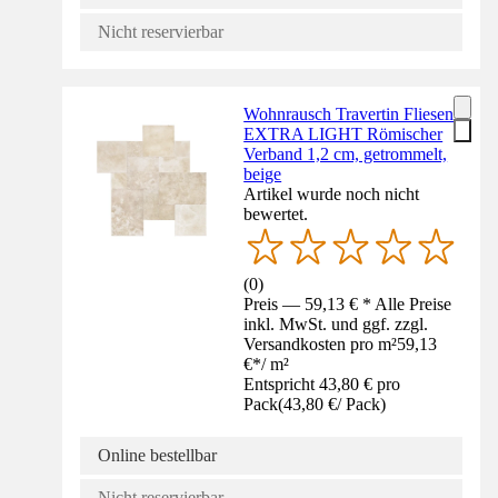
Nicht reservierbar
Wohnrausch Travertin Fliesen
EXTRA LIGHT Römischer
Verband 1,2 cm, getrommelt,
beige
Artikel wurde noch nicht
bewertet.
(
0
)
Preis — 59,13 € * Alle Preise
inkl. MwSt. und ggf. zzgl.
Versandkosten pro m²
59,13
€
*
/
m²
Entspricht 43,80 € pro
Pack
(
43,80 €
/
Pack
)
Online bestellbar
Nicht reservierbar