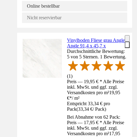
Online bestellbar
Nicht reservierbar
Vinylboden Fliese grau Angle-
Angle 91,4 x 45,7 x
Durchschnittliche Bewertung:
5 von 5 Sternen. 1 Bewertung.
(
1
)
Preis — 19,95 € * Alle Preise
inkl. MwSt. und ggf. zzgl.
Versandkosten pro m²
19,95
€
*
/
m²
Entspricht 33,34 € pro
Pack
(
33,34 €
/
Pack
)
Bei Abnahme von 62 Pack:
Preis — 17,95 € * Alle Preise
inkl. MwSt. und ggf. zzgl.
Versandkosten pro m²
17,95