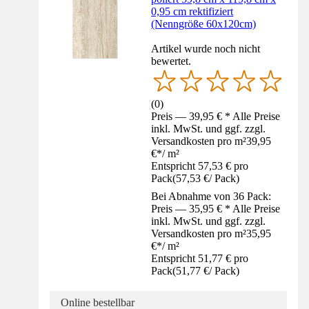
0,95 cm rektifiziert
(Nenngröße 60x120cm)
Artikel wurde noch nicht
bewertet.
(
0
)
Preis — 39,95 € * Alle Preise
inkl. MwSt. und ggf. zzgl.
Versandkosten pro m²
39,95
€
*
/
m²
Entspricht 57,53 € pro
Pack
(
57,53 €
/
Pack
)
Bei Abnahme von 36 Pack:
Preis — 35,95 € * Alle Preise
inkl. MwSt. und ggf. zzgl.
Versandkosten pro m²
35,95
€
*
/
m²
Entspricht 51,77 € pro
Pack
(
51,77 €
/
Pack
)
Online bestellbar