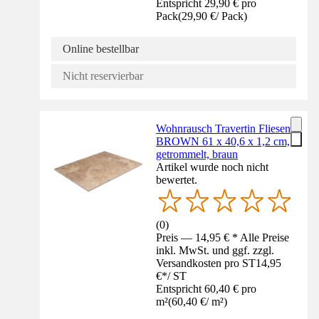
Entspricht 29,90 € pro
Pack
(
29,90 €
/
Pack
)
Online bestellbar
Nicht reservierbar
Wohnrausch Travertin Fliesen
BROWN 61 x 40,6 x 1,2 cm,
getrommelt, braun
Artikel wurde noch nicht
bewertet.
(
0
)
Preis — 14,95 € * Alle Preise
inkl. MwSt. und ggf. zzgl.
Versandkosten pro ST
14,95
€
*
/
ST
Entspricht 60,40 € pro
m²
(
60,40 €
/
m²
)