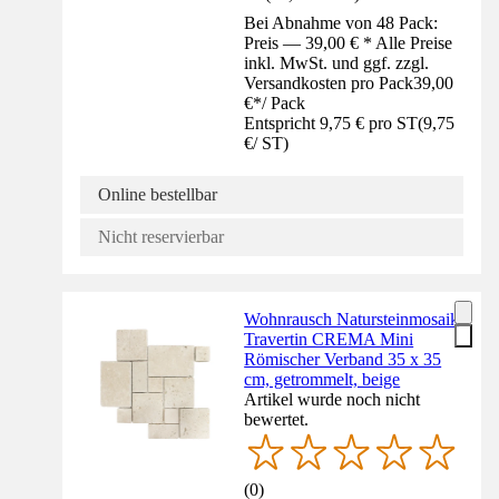
Bei Abnahme von 48 Pack:
Preis — 39,00 € * Alle Preise
inkl. MwSt. und ggf. zzgl.
Versandkosten pro Pack
39,00
€
*
/
Pack
Entspricht 9,75 € pro ST
(
9,75
€
/
ST
)
Online bestellbar
Nicht reservierbar
Wohnrausch Natursteinmosaik
Travertin CREMA Mini
Römischer Verband 35 x 35
cm, getrommelt, beige
Artikel wurde noch nicht
bewertet.
(
0
)