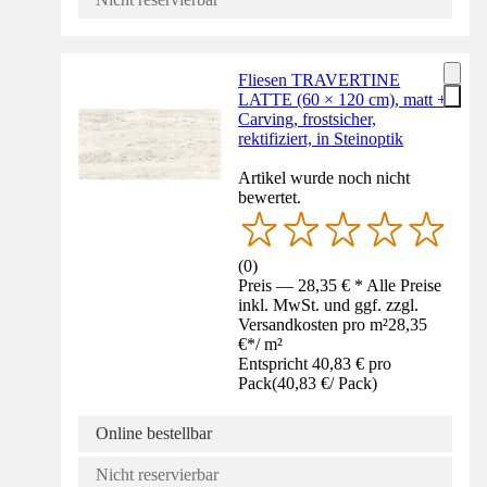
Fliesen TRAVERTINE
LATTE (60 × 120 cm), matt +
Carving, frostsicher,
rektifiziert, in Steinoptik
Artikel wurde noch nicht
bewertet.
(
0
)
Preis — 28,35 € * Alle Preise
inkl. MwSt. und ggf. zzgl.
Versandkosten pro m²
28,35
€
*
/
m²
Entspricht 40,83 € pro
Pack
(
40,83 €
/
Pack
)
Online bestellbar
Nicht reservierbar