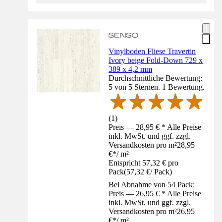
Vinylboden Fliese Travertin
Ivory beige Fold-Down 729 x
389 x 4,2 mm
Durchschnittliche Bewertung:
5 von 5 Sternen. 1 Bewertung.
(
1
)
Preis — 28,95 € * Alle Preise
inkl. MwSt. und ggf. zzgl.
Versandkosten pro m²
28,95
€
*
/
m²
Entspricht 57,32 € pro
Pack
(
57,32 €
/
Pack
)
Bei Abnahme von 54 Pack:
Preis — 26,95 € * Alle Preise
inkl. MwSt. und ggf. zzgl.
Versandkosten pro m²
26,95
€
*
/
m²