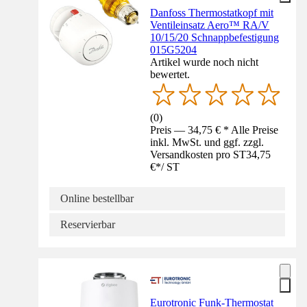
Danfoss Thermostatkopf mit
Ventileinsatz Aero™ RA/V
10/15/20 Schnappbefestigung
015G5204
Artikel wurde noch nicht
bewertet.
(
0
)
Preis — 34,75 € * Alle Preise
inkl. MwSt. und ggf. zzgl.
Versandkosten pro ST
34,75
€
*
/
ST
Online bestellbar
Reservierbar
Eurotronic Funk-Thermostat