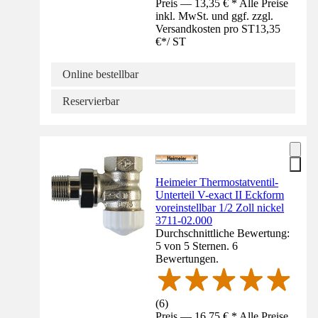
Preis — 13,35 € * Alle Preise
inkl. MwSt. und ggf. zzgl.
Versandkosten pro ST
13,35
€
*
/
ST
Online bestellbar
Reservierbar
Heimeier Thermostatventil-
Unterteil V-exact II Eckform
voreinstellbar 1/2 Zoll nickel
3711-02.000
Durchschnittliche Bewertung:
5 von 5 Sternen. 6
Bewertungen.
(
6
)
Preis — 16,75 € * Alle Preise