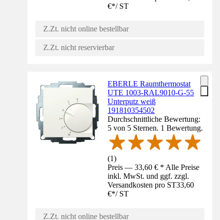
€
*
/
ST
Z.Zt. nicht online bestellbar
Z.Zt. nicht reservierbar
EBERLE Raumthermostat
UTE 1003-RAL9010-G-55
Unterputz weiß
191810354502
Durchschnittliche Bewertung:
5 von 5 Sternen. 1 Bewertung.
(
1
)
Preis — 33,60 € * Alle Preise
inkl. MwSt. und ggf. zzgl.
Versandkosten pro ST
33,60
€
*
/
ST
Z.Zt. nicht online bestellbar