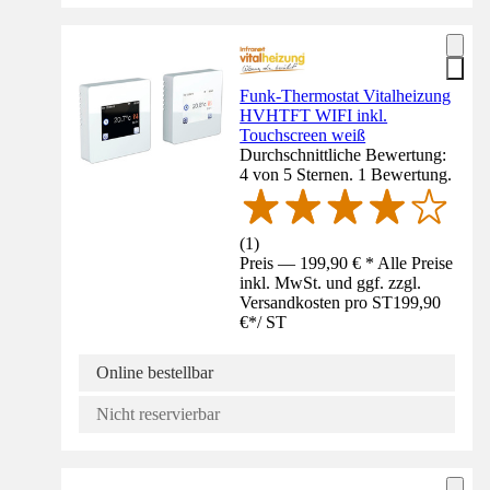
Funk-Thermostat Vitalheizung
HVHTFT WIFI inkl.
Touchscreen weiß
Durchschnittliche Bewertung:
4 von 5 Sternen. 1 Bewertung.
(
1
)
Preis — 199,90 € * Alle Preise
inkl. MwSt. und ggf. zzgl.
Versandkosten pro ST
199,90
€
*
/
ST
Online bestellbar
Nicht reservierbar