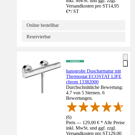
inkl. MwSt. und ggf. zzgl.
Versandkosten pro ST
14,95
€
*
/
ST
Online bestellbar
Reservierbar
hansgrohe Duscharmatur mit
Thermostat ECOSTAT LIFE
chrom 13382000
Durchschnittliche Bewertung:
4.7 von 5 Sternen. 6
Bewertungen.
(
6
)
Preis — 129,00 € * Alle Preise
inkl. MwSt. und ggf. zzgl.
Versandkosten pro ST
129,00