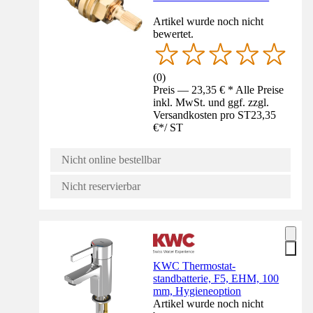
Artikel wurde noch nicht
bewertet.
(
0
)
Preis — 23,35 € * Alle Preise
inkl. MwSt. und ggf. zzgl.
Versandkosten pro ST
23,35
€
*
/
ST
Nicht online bestellbar
Nicht reservierbar
KWC Thermostat-
standbatterie, F5, EHM, 100
mm, Hygieneoption
Artikel wurde noch nicht