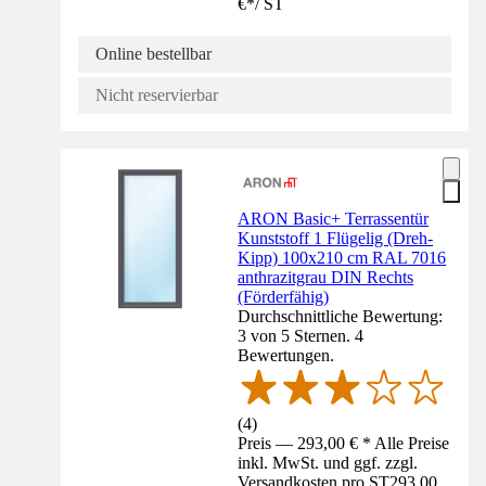
€
*
/
ST
Online bestellbar
Nicht reservierbar
ARON Basic+ Terrassentür
Kunststoff 1 Flügelig (Dreh-
Kipp) 100x210 cm RAL 7016
anthrazitgrau DIN Rechts
(Förderfähig)
Durchschnittliche Bewertung:
3 von 5 Sternen. 4
Bewertungen.
(
4
)
Preis — 293,00 € * Alle Preise
inkl. MwSt. und ggf. zzgl.
Versandkosten pro ST
293,00