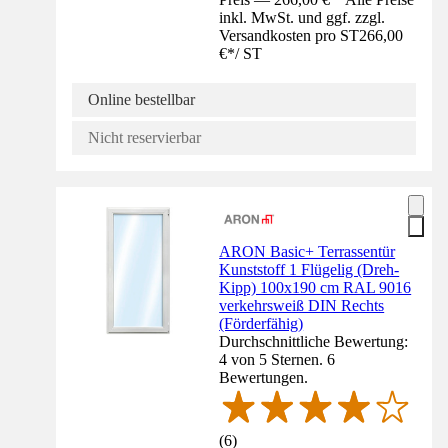
inkl. MwSt. und ggf. zzgl.
Versandkosten pro ST
266,00
€
*
/
ST
Online bestellbar
Nicht reservierbar
ARON Basic+ Terrassentür
Kunststoff 1 Flügelig (Dreh-
Kipp) 100x190 cm RAL 9016
verkehrsweiß DIN Rechts
(Förderfähig)
Durchschnittliche Bewertung:
4 von 5 Sternen. 6
Bewertungen.
(
6
)