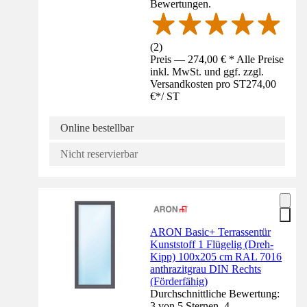
Bewertungen.
(
2
)
Preis — 274,00 € * Alle Preise
inkl. MwSt. und ggf. zzgl.
Versandkosten pro ST
274,00
€
*
/
ST
Online bestellbar
Nicht reservierbar
ARON Basic+ Terrassentür
Kunststoff 1 Flügelig (Dreh-
Kipp) 100x205 cm RAL 7016
anthrazitgrau DIN Rechts
(Förderfähig)
Durchschnittliche Bewertung:
3 von 5 Sternen. 4