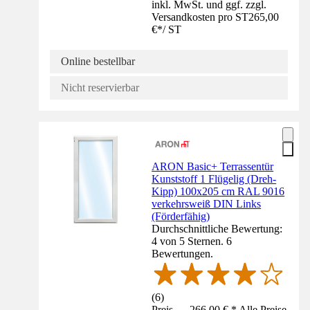
inkl. MwSt. und ggf. zzgl.
Versandkosten pro ST
265,00
€
*
/
ST
Online bestellbar
Nicht reservierbar
ARON Basic+ Terrassentür
Kunststoff 1 Flügelig (Dreh-
Kipp) 100x205 cm RAL 9016
verkehrsweiß DIN Links
(Förderfähig)
Durchschnittliche Bewertung:
4 von 5 Sternen. 6
Bewertungen.
(
6
)
Preis — 266,00 € * Alle Preise