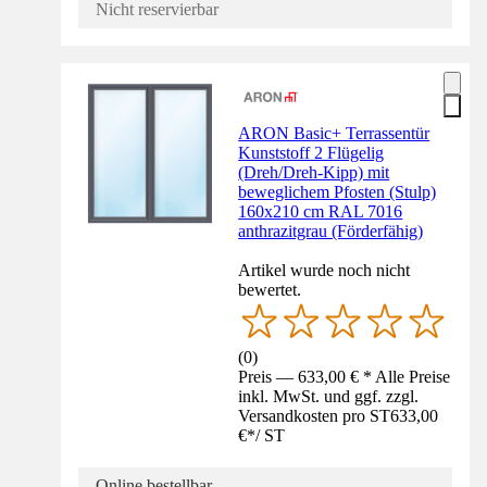
Nicht reservierbar
ARON Basic+ Terrassentür
Kunststoff 2 Flügelig
(Dreh/Dreh-Kipp) mit
beweglichem Pfosten (Stulp)
160x210 cm RAL 7016
anthrazitgrau (Förderfähig)
Artikel wurde noch nicht
bewertet.
(
0
)
Preis — 633,00 € * Alle Preise
inkl. MwSt. und ggf. zzgl.
Versandkosten pro ST
633,00
€
*
/
ST
Online bestellbar