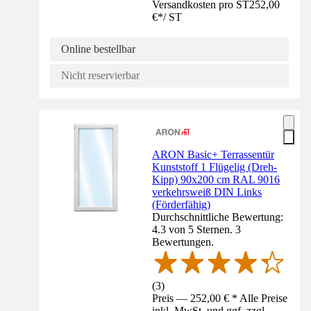
Versandkosten pro ST
252,00
€
*
/
ST
Online bestellbar
Nicht reservierbar
ARON Basic+ Terrassentür
Kunststoff 1 Flügelig (Dreh-
Kipp) 90x200 cm RAL 9016
verkehrsweiß DIN Links
(Förderfähig)
Durchschnittliche Bewertung:
4.3 von 5 Sternen. 3
Bewertungen.
(
3
)
Preis — 252,00 € * Alle Preise
inkl. MwSt. und ggf. zzgl.