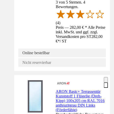
3 von 5 Sternen. 4
Bewertungen.
(
4
)
Preis — 282,00 € * Alle Preise
inkl. MwSt. und ggf. zzgl.
Versandkosten pro ST
282,00
€
*
/
ST
Online bestellbar
Nicht reservierbar
ARON Basic+ Terrassentür
Kunststoff 1 Flügelig (Dreh-
Kipp) 100x205 cm RAL 7016
anthrazitgrau DIN Links
(Förderfähig)