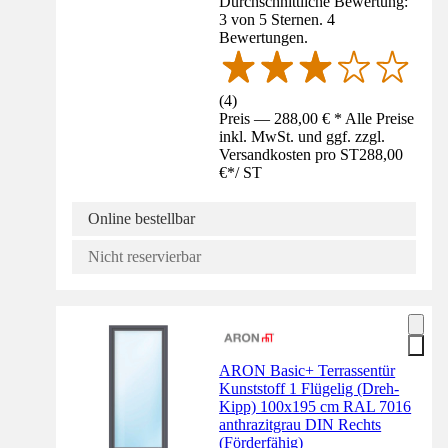
Durchschnittliche Bewertung:
3 von 5 Sternen. 4
Bewertungen.
(
4
)
Preis — 288,00 € * Alle Preise
inkl. MwSt. und ggf. zzgl.
Versandkosten pro ST
288,00
€
*
/
ST
Online bestellbar
Nicht reservierbar
ARON Basic+ Terrassentür
Kunststoff 1 Flügelig (Dreh-
Kipp) 100x195 cm RAL 7016
anthrazitgrau DIN Rechts
(Förderfähig)