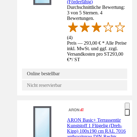
(Förderfähig)
Durchschnittliche Bewertung:
3 von 5 Sternen. 4
Bewertungen.
(
4
)
Preis — 293,00 € * Alle Preise
inkl. MwSt. und ggf. zzgl.
Versandkosten pro ST
293,00
€
*
/
ST
Online bestellbar
Nicht reservierbar
ARON Basic+ Terrassentür
Kunststoff 1 Flügelig (Dreh-
Kipp) 100x190 cm RAL 7016
anthrazitgrau DIN Rechts