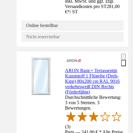
inkl. MwSt. und ggf. zzgl.
Versandkosten pro ST
281,00
€
*
/
ST
Online bestellbar
Nicht reservierbar
ARON Basic+ Terrassentür
Kunststoff 1 Flügelig (Dreh-
Kipp) 80x200 cm RAL 9016
verkehrsweiß DIN Rechts
(Förderfähig)
Durchschnittliche Bewertung:
3 von 5 Sternen. 3
Bewertungen.
(
3
)
Preis — 241,00 € * Alle Preise