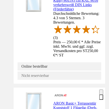
Kipp) 90x195 cm RAL 9016
verkehrsweiß DIN Links
(Förderfähig)
Durchschnittliche Bewertung:
4.3 von 5 Sternen. 3
Bewertungen.
(
3
)
Preis — 250,00 € * Alle Preise
inkl. MwSt. und ggf. zzgl.
Versandkosten pro ST
250,00
€
*
/
ST
Online bestellbar
Nicht reservierbar
ARON Basic+ Terrassentür
Kunststoff 1 Flügelig (Dreh-