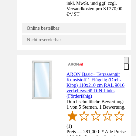
inkl. MwSt. und ggf. zzgl.
Versandkosten pro ST
270,00
€
*
/
ST
Online bestellbar
Nicht reservierbar
ARON Basic+ Terrassentür
Kunststoff 1 Flügelig (Dreh-
Kipp) 110x210 cm RAL 9016
verkehrsweiß DIN Links
(Förderfähig)
Durchschnittliche Bewertung:
1 von 5 Sternen. 1 Bewertung.
(
1
)
Preis — 281,00 € * Alle Preise