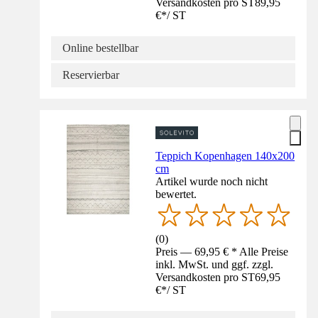
Versandkosten pro ST
89,95
€
*
/
ST
Online bestellbar
Reservierbar
Teppich Kopenhagen 140x200
cm
Artikel wurde noch nicht
bewertet.
(
0
)
Preis — 69,95 € * Alle Preise
inkl. MwSt. und ggf. zzgl.
Versandkosten pro ST
69,95
€
*
/
ST