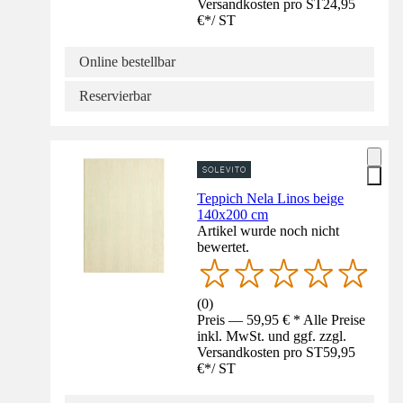
Versandkosten pro ST
24,95
€
*
/
ST
Online bestellbar
Reservierbar
Teppich Nela Linos beige
140x200 cm
Artikel wurde noch nicht
bewertet.
(
0
)
Preis — 59,95 € * Alle Preise
inkl. MwSt. und ggf. zzgl.
Versandkosten pro ST
59,95
€
*
/
ST