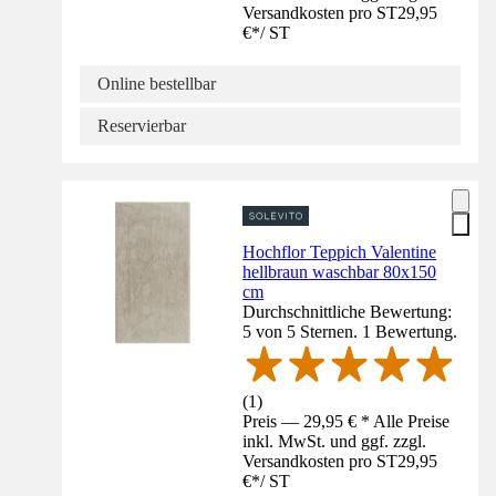
Versandkosten pro ST
29,95
€
*
/
ST
Online bestellbar
Reservierbar
Hochflor Teppich Valentine
hellbraun waschbar 80x150
cm
Durchschnittliche Bewertung:
5 von 5 Sternen. 1 Bewertung.
(
1
)
Preis — 29,95 € * Alle Preise
inkl. MwSt. und ggf. zzgl.
Versandkosten pro ST
29,95
€
*
/
ST