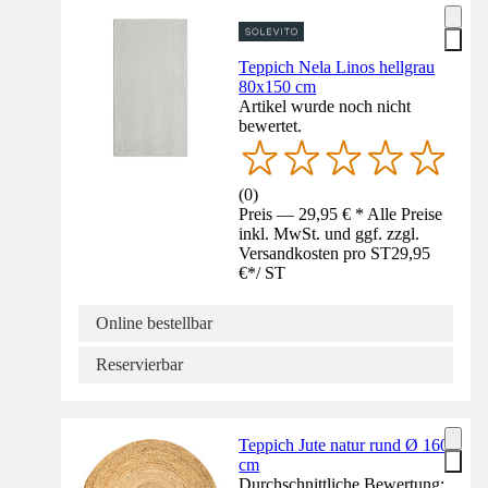
Teppich Nela Linos hellgrau
80x150 cm
Artikel wurde noch nicht
bewertet.
(
0
)
Preis — 29,95 € * Alle Preise
inkl. MwSt. und ggf. zzgl.
Versandkosten pro ST
29,95
€
*
/
ST
Online bestellbar
Reservierbar
Teppich Jute natur rund Ø 160
cm
Durchschnittliche Bewertung: