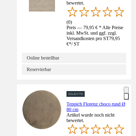
bewertet.
(
0
)
Preis — 79,95 € * Alle Preise
inkl. MwSt. und ggf. zzgl.
Versandkosten pro ST
79,95
€
*
/
ST
Online bestellbar
Reservierbar
Teppich Florenz choco rund Ø
80 cm
Artikel wurde noch nicht
bewertet.