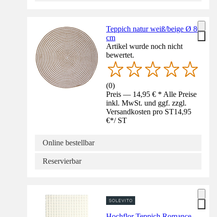
Teppich natur weiß/beige Ø 80
cm
Artikel wurde noch nicht
bewertet.
(
0
)
Preis — 14,95 € * Alle Preise
inkl. MwSt. und ggf. zzgl.
Versandkosten pro ST
14,95
€
*
/
ST
Online bestellbar
Reservierbar
Hochflor Teppich Romance