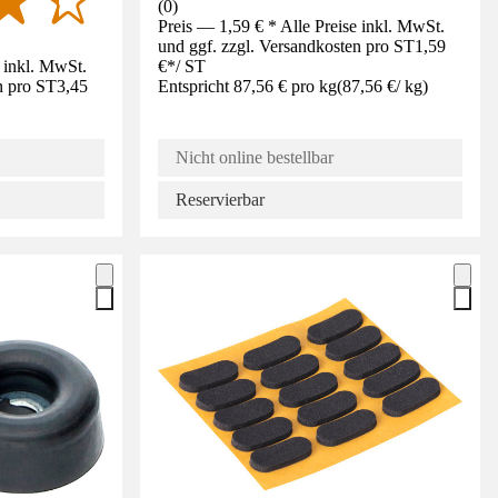
(
0
)
Preis — 1,59 € * Alle Preise inkl. MwSt.
und ggf. zzgl. Versandkosten pro ST
1,59
e inkl. MwSt.
€
*
/
ST
n pro ST
3,45
Entspricht 87,56 € pro kg
(
87,56 €
/
kg
)
Nicht online bestellbar
Reservierbar