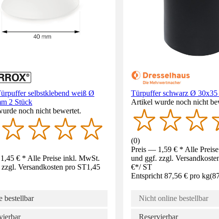
ürpuffer selbstklebend weiß Ø
Türpuffer schwarz Ø 30x3
m 2 Stück
Artikel wurde noch nicht be
wurde noch nicht bewertet.
(
0
)
Preis — 1,59 € * Alle Preis
1,45 € * Alle Preise inkl. MwSt.
und ggf. zzgl. Versandkoste
 zzgl. Versandkosten pro ST
1,45
€
*
/
ST
Entspricht 87,56 € pro kg
(
87
 bestellbar
Nicht online bestellbar
vierbar
Reservierbar