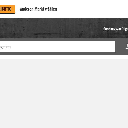
RICHTIG
Anderen Markt wählen
Sendungsverfolg