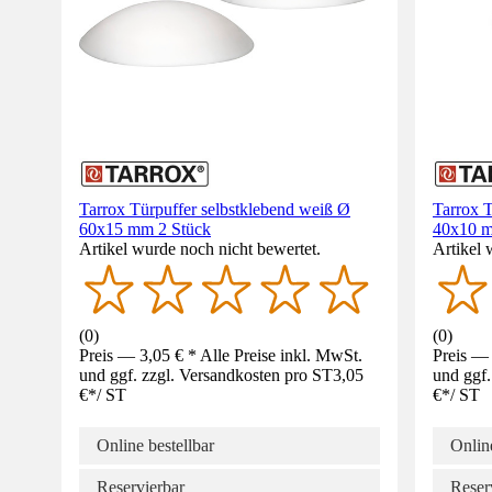
Tarrox Türpuffer selbstklebend weiß Ø
Tarrox T
60x15 mm 2 Stück
40x10 m
Artikel wurde noch nicht bewertet.
Artikel 
(
0
)
(
0
)
Preis — 3,05 € * Alle Preise inkl. MwSt.
Preis — 
und ggf. zzgl. Versandkosten pro ST
3,05
und ggf.
€
*
/
ST
€
*
/
ST
Online bestellbar
Online
Reservierbar
Reser