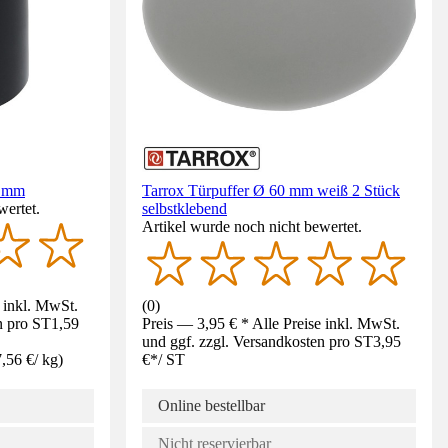
5 mm
Tarrox Türpuffer Ø 60 mm weiß 2 Stück
wertet.
selbstklebend
Artikel wurde noch nicht bewertet.
e inkl. MwSt.
(
0
)
n pro ST
1,59
Preis — 3,95 € * Alle Preise inkl. MwSt.
und ggf. zzgl. Versandkosten pro ST
3,95
,56 €
/
kg
)
€
*
/
ST
Online bestellbar
Nicht reservierbar