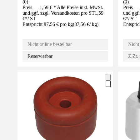
(
0
)
(
0
)
Preis — 1,59 € * Alle Preise inkl. MwSt.
Preis — 
und ggf. zzgl. Versandkosten pro ST
1,59
und ggf.
€
*
/
ST
€
*
/
ST
Entspricht 87,56 € pro kg
(
87,56 €
/
kg
)
Entspric
Nicht online bestellbar
Nicht 
Reservierbar
Z.Zt. 