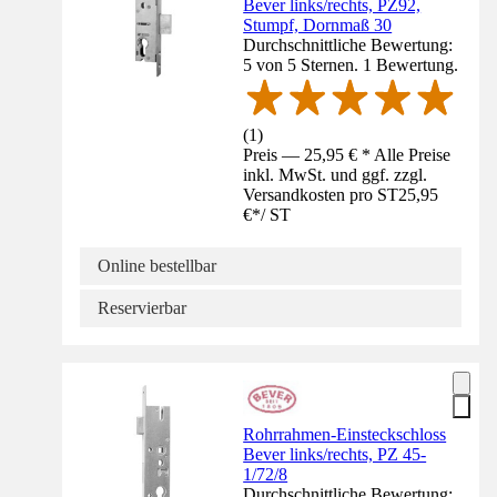
Bever links/rechts, PZ92,
Stumpf, Dornmaß 30
Durchschnittliche Bewertung:
5 von 5 Sternen. 1 Bewertung.
(
1
)
Preis — 25,95 € * Alle Preise
inkl. MwSt. und ggf. zzgl.
Versandkosten pro ST
25,95
€
*
/
ST
Online bestellbar
Reservierbar
Rohrrahmen-Einsteckschloss
Bever links/rechts, PZ 45-
1/72/8
Durchschnittliche Bewertung: