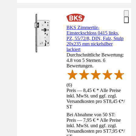
BKS Zimmertür-
Einsteckschloss 0415 links,
PZ, 55/72/8, DIN, Falz, Stulp
20x235 mm nickelsilber
lackiert
Durchschnittliche Bewertung:
4.8 von 5 Sternen. 6
Bewertungen.
(
6
)
Preis — 8,45 € * Alle Preise
inkl. MwSt. und ggf. zzgl.
Versandkosten pro ST
8,45 €
*
/
ST
Bei Abnahme von 50 ST:
Preis — 7,95 € * Alle Preise
inkl. MwSt. und ggf. zzgl.
Versandkosten pro ST
7,95 €
*
/