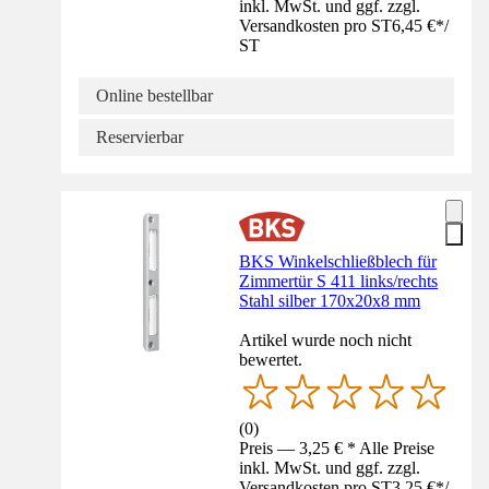
inkl. MwSt. und ggf. zzgl.
Versandkosten pro ST
6,45 €
*
/
ST
Online bestellbar
Reservierbar
BKS Winkelschließblech für
Zimmertür S 411 links/rechts
Stahl silber 170x20x8 mm
Artikel wurde noch nicht
bewertet.
(
0
)
Preis — 3,25 € * Alle Preise
inkl. MwSt. und ggf. zzgl.
Versandkosten pro ST
3,25 €
*
/