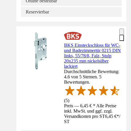
Online bestellbar
Reservierbar
BKS Einsteckschloss für WC-
und Badezimmertür 0215 DIN
links, 55/78/8, Falz, Stulp
20x235 mm nickelsilber
lackiert
Durchschnittliche Bewertung:
4.6 von 5 Sternen. 5
Bewertungen.
(
5
)
Preis — 6,45 € * Alle Preise
inkl. MwSt. und ggf. zzgl.
Versandkosten pro ST
6,45 €
*
/
ST