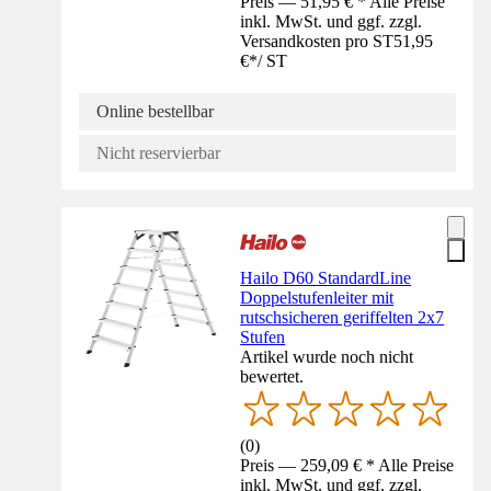
Preis — 51,95 € * Alle Preise
inkl. MwSt. und ggf. zzgl.
Versandkosten pro ST
51,95
€
*
/
ST
Online bestellbar
Nicht reservierbar
Hailo D60 StandardLine
Doppelstufenleiter mit
rutschsicheren geriffelten 2x7
Stufen
Artikel wurde noch nicht
bewertet.
(
0
)
Preis — 259,09 € * Alle Preise
inkl. MwSt. und ggf. zzgl.