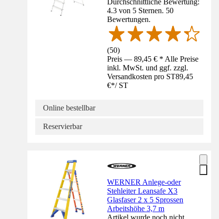
Durchschnittliche Bewertung:
4.3 von 5 Sternen. 50
Bewertungen.
(
50
)
Preis — 89,45 € * Alle Preise
inkl. MwSt. und ggf. zzgl.
Versandkosten pro ST
89,45
€
*
/
ST
Online bestellbar
Reservierbar
WERNER Anlege-oder
Stehleiter Leansafe X3
Glasfaser 2 x 5 Sprossen
Arbeitshöhe 3,7 m
Artikel wurde noch nicht