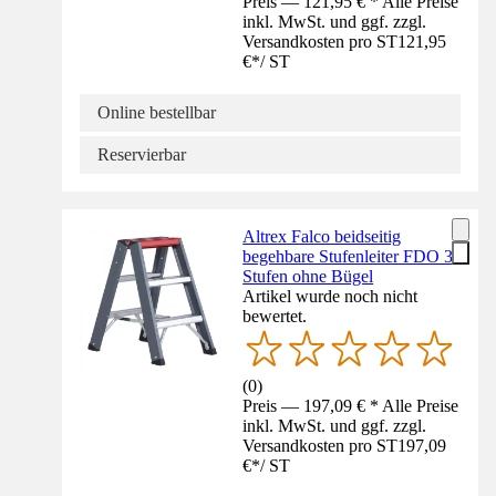
Preis — 121,95 € * Alle Preise
inkl. MwSt. und ggf. zzgl.
Versandkosten pro ST
121,95
€
*
/
ST
Online bestellbar
Reservierbar
Altrex Falco beidseitig
begehbare Stufenleiter FDO 3
Stufen ohne Bügel
Artikel wurde noch nicht
bewertet.
(
0
)
Preis — 197,09 € * Alle Preise
inkl. MwSt. und ggf. zzgl.
Versandkosten pro ST
197,09
€
*
/
ST