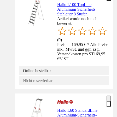
Hailo L100 TopLine
Aluminium-Sicherheits-
Stehleiter 8 Stufen
Artikel wurde noch nicht
bewertet.
(
0
)
Preis — 169,95 € * Alle Preise
inkl. MwSt. und ggf. zzgl.
Versandkosten pro ST
169,95
€
*
/
ST
Online bestellbar
Nicht reservierbar
Hailo L60 StandardLine
Aluminium-Sicherheits-