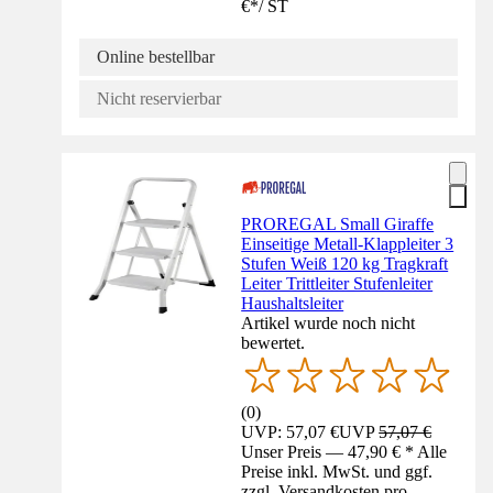
€
*
/
ST
Online bestellbar
Nicht reservierbar
PROREGAL Small Giraffe
Einseitige Metall-Klappleiter 3
Stufen Weiß 120 kg Tragkraft
Leiter Trittleiter Stufenleiter
Haushaltsleiter
Artikel wurde noch nicht
bewertet.
(
0
)
UVP: 57,07 €
UVP
57,07 €
Unser Preis — 47,90 € * Alle
Preise inkl. MwSt. und ggf.
zzgl. Versandkosten pro