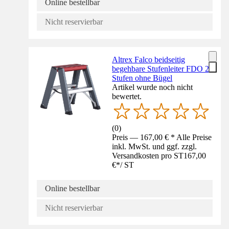
Online bestellbar
Nicht reservierbar
Altrex Falco beidseitig
begehbare Stufenleiter FDO 2
Stufen ohne Bügel
Artikel wurde noch nicht
bewertet.
(
0
)
Preis — 167,00 € * Alle Preise
inkl. MwSt. und ggf. zzgl.
Versandkosten pro ST
167,00
€
*
/
ST
Online bestellbar
Nicht reservierbar