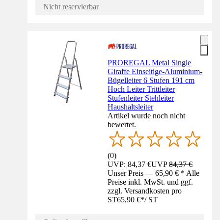
Nicht reservierbar
PROREGAL Metal Single
Giraffe Einseitige-Aluminium-
Bügelleiter 6 Stufen 191 cm
Hoch Leiter Trittleiter
Stufenleiter Stehleiter
Haushaltsleiter
Artikel wurde noch nicht
bewertet.
(
0
)
UVP: 84,37 €
UVP
84,37 €
Unser Preis — 65,90 € * Alle
Preise inkl. MwSt. und ggf.
zzgl. Versandkosten pro
ST
65,90 €
*
/
ST