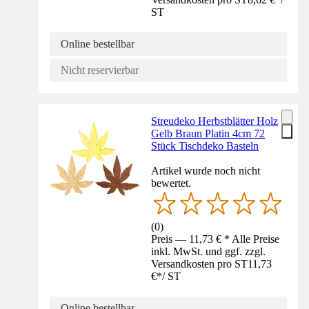
ST
Online bestellbar
Nicht reservierbar
Streudeko Herbstblätter Holz
Gelb Braun Platin 4cm 72
Stück Tischdeko Basteln
Artikel wurde noch nicht
bewertet.
(
0
)
Preis — 11,73 € * Alle Preise
inkl. MwSt. und ggf. zzgl.
Versandkosten pro ST
11,73
€
*
/
ST
Online bestellbar