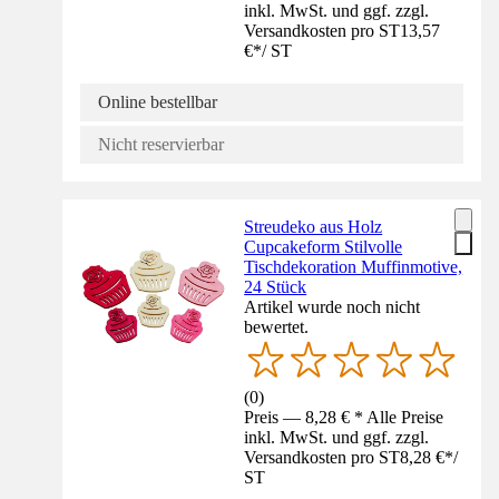
inkl. MwSt. und ggf. zzgl.
Versandkosten pro ST
13,57
€
*
/
ST
Online bestellbar
Nicht reservierbar
Streudeko aus Holz
Cupcakeform Stilvolle
Tischdekoration Muffinmotive,
24 Stück
Artikel wurde noch nicht
bewertet.
(
0
)
Preis — 8,28 € * Alle Preise
inkl. MwSt. und ggf. zzgl.
Versandkosten pro ST
8,28 €
*
/
ST