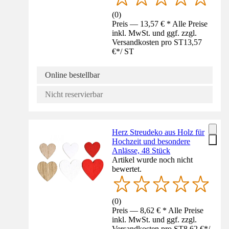
(
0
)
Preis — 13,57 € * Alle Preise
inkl. MwSt. und ggf. zzgl.
Versandkosten pro ST
13,57
€
*
/
ST
Online bestellbar
Nicht reservierbar
Herz Streudeko aus Holz für
Hochzeit und besondere
Anlässe, 48 Stück
Artikel wurde noch nicht
bewertet.
(
0
)
Preis — 8,62 € * Alle Preise
inkl. MwSt. und ggf. zzgl.
Versandkosten pro ST
8,62 €
*
/