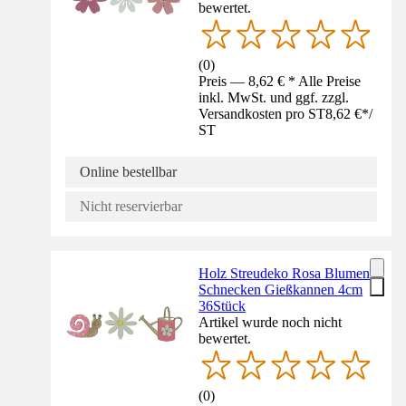
bewertet.
(
0
)
Preis — 8,62 € * Alle Preise
inkl. MwSt. und ggf. zzgl.
Versandkosten pro ST
8,62 €
*
/
ST
Online bestellbar
Nicht reservierbar
Holz Streudeko Rosa Blumen
Schnecken Gießkannen 4cm
36Stück
Artikel wurde noch nicht
bewertet.
(
0
)