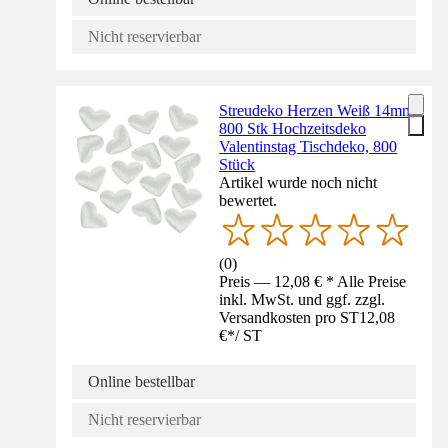
Nicht reservierbar
Streudeko Herzen Weiß 14mm
800 Stk Hochzeitsdeko
Valentinstag Tischdeko, 800
Stück
Artikel wurde noch nicht
bewertet.
(
0
)
Preis — 12,08 € * Alle Preise
inkl. MwSt. und ggf. zzgl.
Versandkosten pro ST
12,08
€
*
/
ST
Online bestellbar
Nicht reservierbar