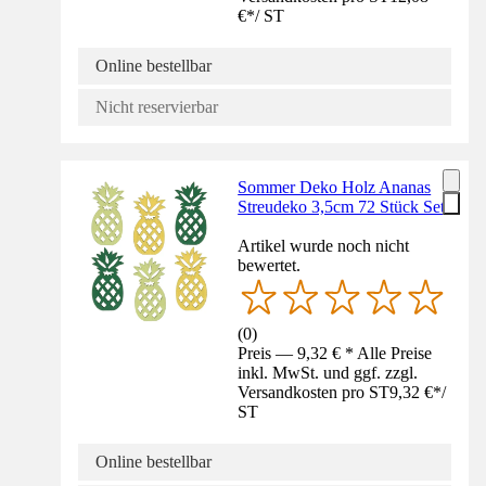
€
*
/
ST
Online bestellbar
Nicht reservierbar
Sommer Deko Holz Ananas
Streudeko 3,5cm 72 Stück Set
Artikel wurde noch nicht
bewertet.
(
0
)
Preis — 9,32 € * Alle Preise
inkl. MwSt. und ggf. zzgl.
Versandkosten pro ST
9,32 €
*
/
ST
Online bestellbar