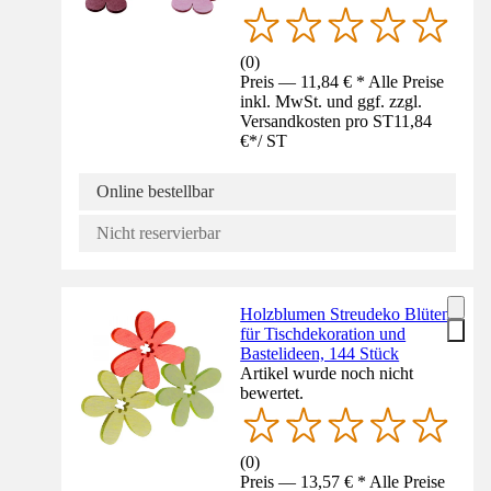
(
0
)
Preis — 11,84 € * Alle Preise
inkl. MwSt. und ggf. zzgl.
Versandkosten pro ST
11,84
€
*
/
ST
Online bestellbar
Nicht reservierbar
Holzblumen Streudeko Blüten
für Tischdekoration und
Bastelideen, 144 Stück
Artikel wurde noch nicht
bewertet.
(
0
)
Preis — 13,57 € * Alle Preise