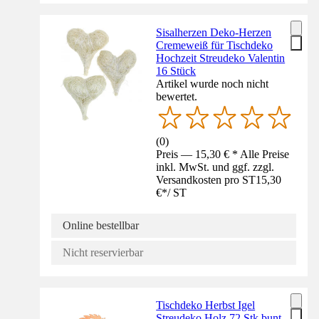
Sisalherzen Deko-Herzen
Cremeweiß für Tischdeko
Hochzeit Streudeko Valentin
16 Stück
Artikel wurde noch nicht
bewertet.
(
0
)
Preis — 15,30 € * Alle Preise
inkl. MwSt. und ggf. zzgl.
Versandkosten pro ST
15,30
€
*
/
ST
Online bestellbar
Nicht reservierbar
Tischdeko Herbst Igel
Streudeko Holz 72 Stk bunt