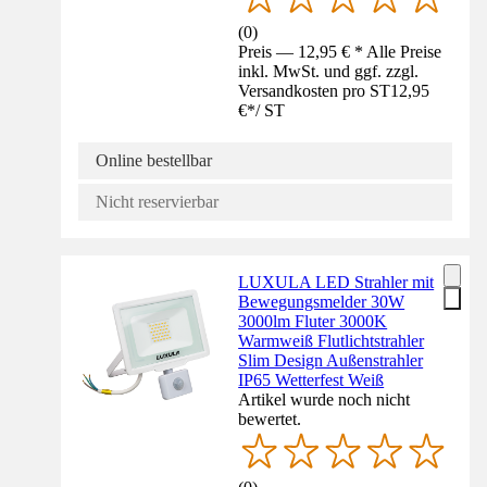
(
0
)
Preis — 12,95 € * Alle Preise
inkl. MwSt. und ggf. zzgl.
Versandkosten pro ST
12,95
€
*
/
ST
Online bestellbar
Nicht reservierbar
LUXULA LED Strahler mit
Bewegungsmelder 30W
3000lm Fluter 3000K
Warmweiß Flutlichtstrahler
Slim Design Außenstrahler
IP65 Wetterfest Weiß
Artikel wurde noch nicht
bewertet.