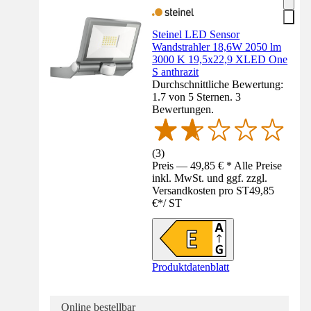
Steinel LED Sensor
Wandstrahler 18,6W 2050 lm
3000 K 19,5x22,9 XLED One
S anthrazit
Durchschnittliche Bewertung:
1.7 von 5 Sternen. 3
Bewertungen.
(
3
)
Preis — 49,85 € * Alle Preise
inkl. MwSt. und ggf. zzgl.
Versandkosten pro ST
49,85
€
*
/
ST
Produktdatenblatt
Online bestellbar