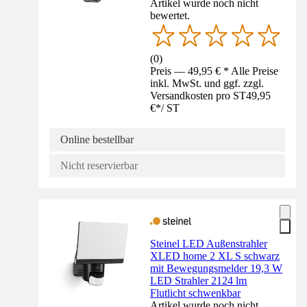
Artikel wurde noch nicht
bewertet.
(
0
)
Preis — 49,95 € * Alle Preise
inkl. MwSt. und ggf. zzgl.
Versandkosten pro ST
49,95
€
*
/
ST
Online bestellbar
Nicht reservierbar
Steinel LED Außenstrahler
XLED home 2 XL S schwarz
mit Bewegungsmelder 19,3 W
LED Strahler 2124 lm
Flutlicht schwenkbar
Artikel wurde noch nicht