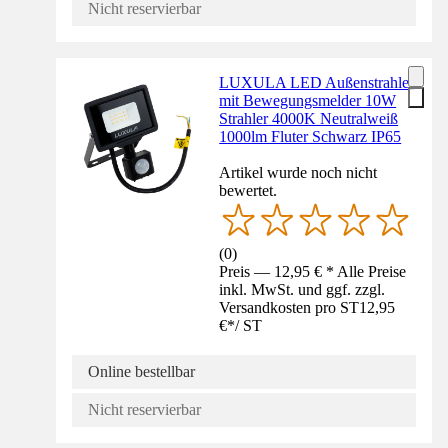
Nicht reservierbar
LUXULA LED Außenstrahler
mit Bewegungsmelder 10W
Strahler 4000K Neutralweiß
1000lm Fluter Schwarz IP65
Artikel wurde noch nicht
bewertet.
(
0
)
Preis — 12,95 € * Alle Preise
inkl. MwSt. und ggf. zzgl.
Versandkosten pro ST
12,95
€
*
/
ST
Online bestellbar
Nicht reservierbar