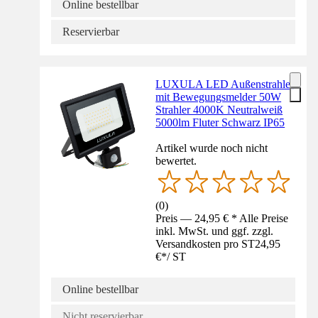
Online bestellbar
Reservierbar
LUXULA LED Außenstrahler
mit Bewegungsmelder 50W
Strahler 4000K Neutralweiß
5000lm Fluter Schwarz IP65
Artikel wurde noch nicht
bewertet.
(
0
)
Preis — 24,95 € * Alle Preise
inkl. MwSt. und ggf. zzgl.
Versandkosten pro ST
24,95
€
*
/
ST
Online bestellbar
Nicht reservierbar