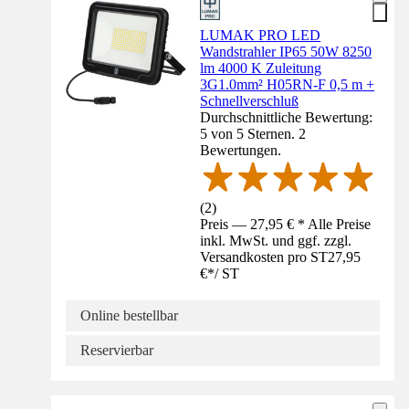
LUMAK PRO LED
Wandstrahler IP65 50W 8250
lm 4000 K Zuleitung
3G1.0mm² H05RN-F 0,5 m +
Schnellverschluß
Durchschnittliche Bewertung:
5 von 5 Sternen. 2
Bewertungen.
(
2
)
Preis — 27,95 € * Alle Preise
inkl. MwSt. und ggf. zzgl.
Versandkosten pro ST
27,95
€
*
/
ST
Online bestellbar
Reservierbar