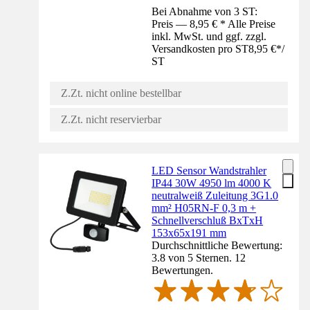
Bei Abnahme von 3 ST:
Preis — 8,95 € * Alle Preise
inkl. MwSt. und ggf. zzgl.
Versandkosten pro ST
8,95 €
*
/
ST
Z.Zt. nicht online bestellbar
Z.Zt. nicht reservierbar
LED Sensor Wandstrahler
IP44 30W 4950 lm 4000 K
neutralweiß Zuleitung 3G1.0
mm² H05RN-F 0,3 m +
Schnellverschluß BxTxH
153x65x191 mm
Durchschnittliche Bewertung:
3.8 von 5 Sternen. 12
Bewertungen.