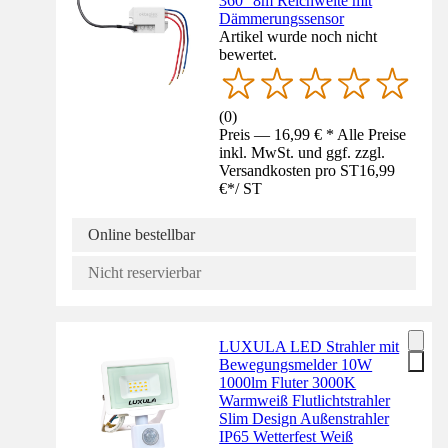
360° 8m Reichweite mit
Dämmerungssensor
Artikel wurde noch nicht
bewertet.
(
0
)
Preis — 16,99 € * Alle Preise
inkl. MwSt. und ggf. zzgl.
Versandkosten pro ST
16,99
€
*
/
ST
Online bestellbar
Nicht reservierbar
LUXULA LED Strahler mit
Bewegungsmelder 10W
1000lm Fluter 3000K
Warmweiß Flutlichtstrahler
Slim Design Außenstrahler
IP65 Wetterfest Weiß