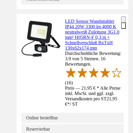
LED Sensor Wandstrahler
IP44 20W 3300 lm 4000 K
neutralweiß Zuleitung 3G1.0
mm² H05RN-F 0,3 m +
Schnellverschluß BxTxH
130x62x174 mm
Durchschnittliche Bewertung:
3.9 von 5 Sternen. 16
Bewertungen.
(
16
)
Preis — 21,95 € * Alle Preise
inkl. MwSt. und ggf. zzgl.
Versandkosten pro ST
21,95
€
*
/
ST
Online bestellbar
Reservierbar