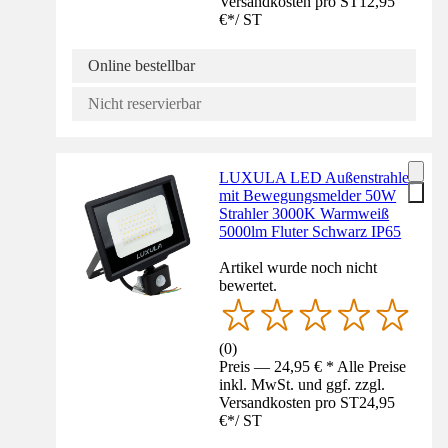
Versandkosten pro ST
12,95
€
*
/
ST
Online bestellbar
Nicht reservierbar
LUXULA LED Außenstrahler
mit Bewegungsmelder 50W
Strahler 3000K Warmweiß
5000lm Fluter Schwarz IP65
Artikel wurde noch nicht
bewertet.
(
0
)
Preis — 24,95 € * Alle Preise
inkl. MwSt. und ggf. zzgl.
Versandkosten pro ST
24,95
€
*
/
ST