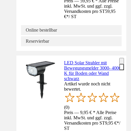
Preis — 59,95 € * Alle Preise
inkl. MwSt. und ggf. zzgl.
Versandkosten pro ST
59,95
€
*
/
ST
Online bestellbar
Reservierbar
LED Solar Strahler mit
Bewegungsmelder 3000- 4000
K für Boden oder Wand
schwarz
Artikel wurde noch nicht
bewertet.
(
0
)
Preis — 9,95 € * Alle Preise
inkl. MwSt. und ggf. zzgl.
Versandkosten pro ST
9,95 €
*
/
ST