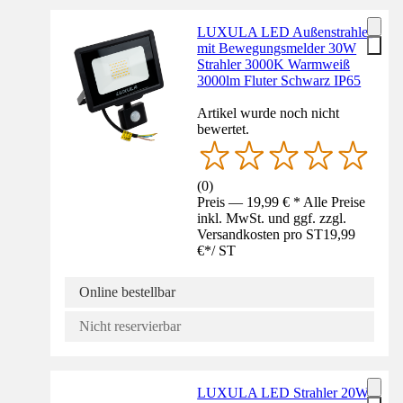
LUXULA LED Außenstrahler
mit Bewegungsmelder 30W
Strahler 3000K Warmweiß
3000lm Fluter Schwarz IP65
Artikel wurde noch nicht
bewertet.
(
0
)
Preis — 19,99 € * Alle Preise
inkl. MwSt. und ggf. zzgl.
Versandkosten pro ST
19,99
€
*
/
ST
Online bestellbar
Nicht reservierbar
LUXULA LED Strahler 20W