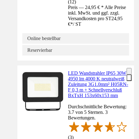
(
12
)
Preis — 24,95 € * Alle Preise
inkl. MwSt. und ggf. zzgl.
Versandkosten pro ST
24,95
€
*
/
ST
Online bestellbar
Reservierbar
LED Wandstrahler IP65 30W
4950 lm 4000 K neutralweiß
Zuleitung 3G1.0mm² H05RN-
F 0,3 m + Schnellverschluß
BxTxH 153x60x153 mm
Durchschnittliche Bewertung:
3.7 von 5 Sternen. 3
Bewertungen.
(
3
)