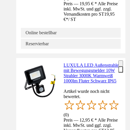
Preis — 19,95 € * Alle Preise
inkl. MwSt. und ggf. zzgl.
Versandkosten pro ST
19,95
€
*
/
ST
Online bestellbar
Reservierbar
LUXULA LED Außenstrahler
mit Bewegungsmelder 10W
Strahler 3000K Warmweiß
1000lm Fluter Schwarz IP65
Artikel wurde noch nicht
bewertet.
(
0
)
Preis — 12,95 € * Alle Preise
inkl. MwSt. und ggf. zzgl.