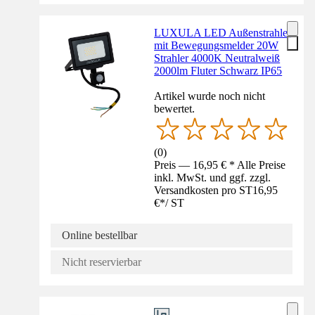
LUXULA LED Außenstrahler
mit Bewegungsmelder 20W
Strahler 4000K Neutralweiß
2000lm Fluter Schwarz IP65
Artikel wurde noch nicht
bewertet.
(
0
)
Preis — 16,95 € * Alle Preise
inkl. MwSt. und ggf. zzgl.
Versandkosten pro ST
16,95
€
*
/
ST
Online bestellbar
Nicht reservierbar