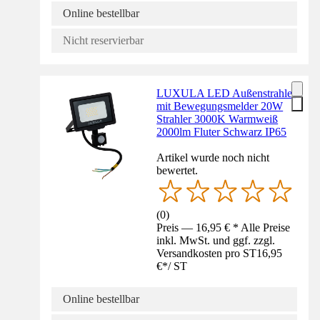
Online bestellbar
Nicht reservierbar
LUXULA LED Außenstrahler
mit Bewegungsmelder 20W
Strahler 3000K Warmweiß
2000lm Fluter Schwarz IP65
Artikel wurde noch nicht
bewertet.
(
0
)
Preis — 16,95 € * Alle Preise
inkl. MwSt. und ggf. zzgl.
Versandkosten pro ST
16,95
€
*
/
ST
Online bestellbar