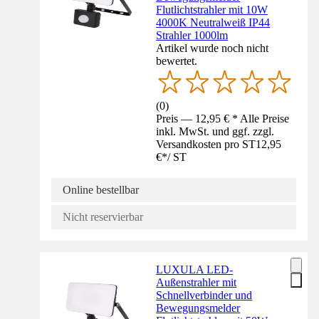
Flutlichtstrahler mit 10W
4000K Neutralweiß IP44
Strahler 1000lm
Artikel wurde noch nicht
bewertet.
(
0
)
Preis — 12,95 € * Alle Preise
inkl. MwSt. und ggf. zzgl.
Versandkosten pro ST
12,95
€
*
/
ST
Online bestellbar
Nicht reservierbar
LUXULA LED-
Außenstrahler mit
Schnellverbinder und
Bewegungsmelder