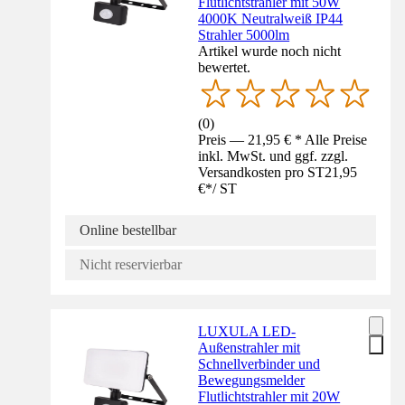
Flutlichtstrahler mit 50W
4000K Neutralweiß IP44
Strahler 5000lm
Artikel wurde noch nicht
bewertet.
(
0
)
Preis — 21,95 € * Alle Preise
inkl. MwSt. und ggf. zzgl.
Versandkosten pro ST
21,95
€
*
/
ST
Online bestellbar
Nicht reservierbar
LUXULA LED-
Außenstrahler mit
Schnellverbinder und
Bewegungsmelder
Flutlichtstrahler mit 20W