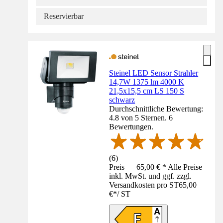
Reservierbar
Steinel LED Sensor Strahler
14,7W 1375 lm 4000 K
21,5x15,5 cm LS 150 S
schwarz
Durchschnittliche Bewertung:
4.8 von 5 Sternen. 6
Bewertungen.
(
6
)
Preis — 65,00 € * Alle Preise
inkl. MwSt. und ggf. zzgl.
Versandkosten pro ST
65,00
€
*
/
ST