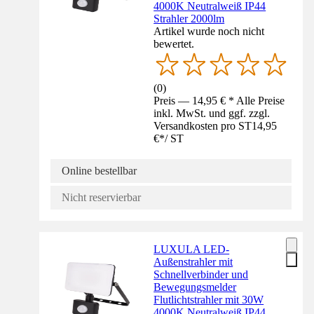
4000K Neutralweiß IP44
Strahler 2000lm
Artikel wurde noch nicht
bewertet.
(
0
)
Preis — 14,95 € * Alle Preise
inkl. MwSt. und ggf. zzgl.
Versandkosten pro ST
14,95
€
*
/
ST
Online bestellbar
Nicht reservierbar
LUXULA LED-
Außenstrahler mit
Schnellverbinder und
Bewegungsmelder
Flutlichtstrahler mit 30W
4000K Neutralweiß IP44