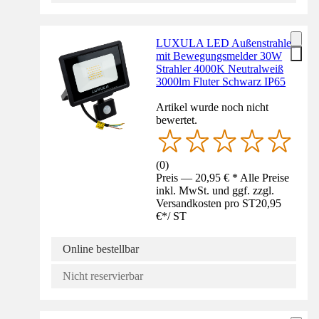
LUXULA LED Außenstrahler
mit Bewegungsmelder 30W
Strahler 4000K Neutralweiß
3000lm Fluter Schwarz IP65
Artikel wurde noch nicht
bewertet.
(
0
)
Preis — 20,95 € * Alle Preise
inkl. MwSt. und ggf. zzgl.
Versandkosten pro ST
20,95
€
*
/
ST
Online bestellbar
Nicht reservierbar