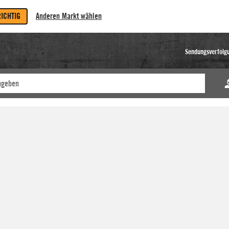
RICHTIG
Anderen Markt wählen
Sendungsverfolg