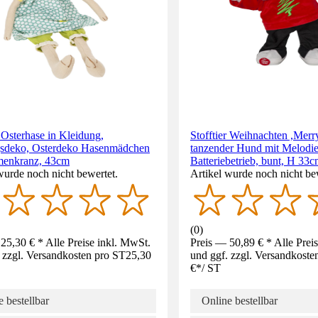
r Osterhase in Kleidung,
Stofftier Weihnachten ,Merry
gsdeko, Osterdeko Hasenmädchen
tanzender Hund mit Melodie
menkranz, 43cm
Batteriebetrieb, bunt, H 33
wurde noch nicht bewertet.
Artikel wurde noch nicht be
(
0
)
25,30 € * Alle Preise inkl. MwSt.
Preis — 50,89 € * Alle Prei
 zzgl. Versandkosten pro ST
25,30
und ggf. zzgl. Versandkoste
€
*
/
ST
 bestellbar
Online bestellbar