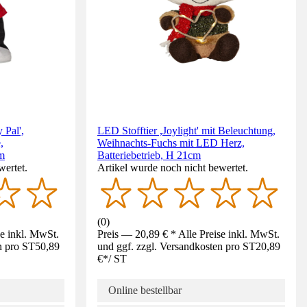
 Pal',
LED Stofftier ,Joylight' mit Beleuchtung,
,
Weihnachts-Fuchs mit LED Herz,
cm
Batteriebetrieb, H 21cm
wertet.
Artikel wurde noch nicht bewertet.
(
0
)
se inkl. MwSt.
Preis — 20,89 € * Alle Preise inkl. MwSt.
n pro ST
50,89
und ggf. zzgl. Versandkosten pro ST
20,89
€
*
/
ST
Online bestellbar