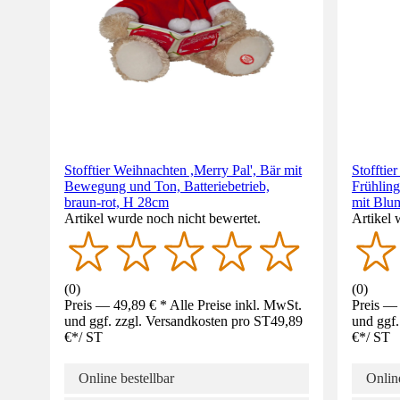
Stofftier Weihnachten ,Merry Pal', Bär mit
Stofftie
Bewegung und Ton, Batteriebetrieb,
Frühlin
braun-rot, H 28cm
mit Blu
Artikel wurde noch nicht bewertet.
Artikel 
(
0
)
(
0
)
Preis — 49,89 € * Alle Preise inkl. MwSt.
Preis — 
und ggf. zzgl. Versandkosten pro ST
49,89
und ggf.
€
*
/
ST
€
*
/
ST
Online bestellbar
Online