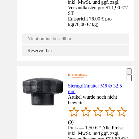
inkl. MwSt. und ggf. zzgl.
Versandkosten pro ST
1,90 €
*
/
ST
Entspricht 76,00 € pro
kg
(
76,00 €
/
kg
)
Nicht online bestellbar
Reservierbar
Sterngriffmutter M6 Ø 32,5
mm
Artikel wurde noch nicht
bewertet.
(
0
)
Preis — 1,50 € * Alle Preise
inkl. MwSt. und ggf. zzgl.
Versandkosten pro ST
1,50 €
*
/