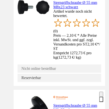
Sterngriffschraube Ø 55 mm
M8x23 schwarz
Artikel wurde noch nicht
bewertet.
(
0
)
Preis — 2,10 € * Alle Preise
inkl. MwSt. und ggf. zzgl.
Versandkosten pro ST
2,10 €
*
/
ST
Entspricht 1272,73 € pro
kg
(
1272,73 €
/
kg
)
Nicht online bestellbar
Reservierbar
Sterngriffschraube Ø 55 mm