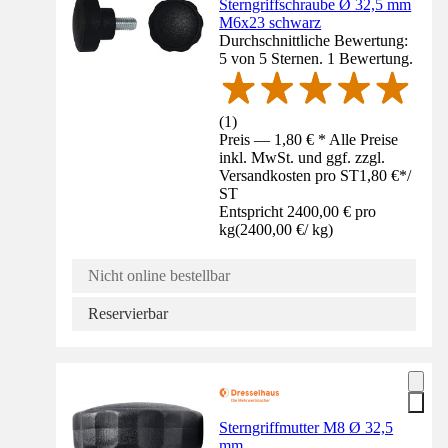
Sterngriffschraube Ø 32,5 mm
M6x23 schwarz
Durchschnittliche Bewertung:
5 von 5 Sternen. 1 Bewertung.
(
1
)
Preis — 1,80 € * Alle Preise
inkl. MwSt. und ggf. zzgl.
Versandkosten pro ST
1,80 €
*
/
ST
Entspricht 2400,00 € pro
kg
(
2400,00 €
/
kg
)
Nicht online bestellbar
Reservierbar
Sterngriffmutter M8 Ø 32,5
mm