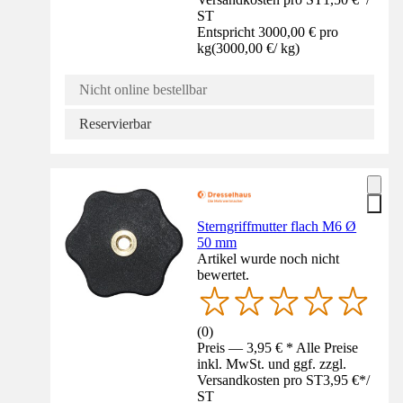
ST
Entspricht 3000,00 € pro
kg
(
3000,00 €
/
kg
)
Nicht online bestellbar
Reservierbar
Sterngriffmutter flach M6 Ø
50 mm
Artikel wurde noch nicht
bewertet.
(
0
)
Preis — 3,95 € * Alle Preise
inkl. MwSt. und ggf. zzgl.
Versandkosten pro ST
3,95 €
*
/
ST