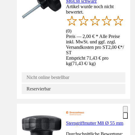
M6x38 schwarz
Artikel wurde noch nicht
bewertet.
(
0
)
Preis — 2,00 € * Alle Preise
inkl. MwSt. und ggf. zzgl.
Versandkosten pro ST
2,00 €
*
/
ST
Entspricht 71,43 € pro
kg
(
71,43 €
/
kg
)
Nicht online bestellbar
Reservierbar
Sterngriffmutter M8 Ø 55 mm
Durchschnittliche Bewertung: