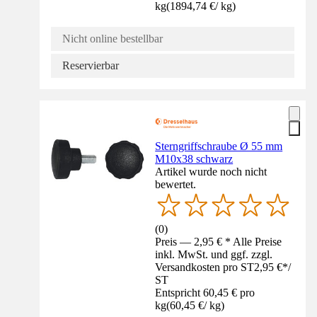
kg
(
1894,74 €
/
kg
)
Nicht online bestellbar
Reservierbar
Sterngriffschraube Ø 55 mm
M10x38 schwarz
Artikel wurde noch nicht
bewertet.
(
0
)
Preis — 2,95 € * Alle Preise
inkl. MwSt. und ggf. zzgl.
Versandkosten pro ST
2,95 €
*
/
ST
Entspricht 60,45 € pro
kg
(
60,45 €
/
kg
)