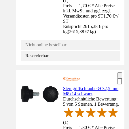
(
1
)
Preis — 1,70 € * Alle Preise
inkl. MwSt. und ggf. zzgl.
Versandkosten pro ST
1,70 €
*
/
ST
Entspricht 2615,38 € pro
kg
(
2615,38 €
/
kg
)
Nicht online bestellbar
Reservierbar
Sterngriffschraube Ø 32,5 mm
M8x14 schwarz
Durchschnittliche Bewertung:
5 von 5 Sternen. 1 Bewertung.
(
1
)
Preis — 1,80 € * Alle Preise