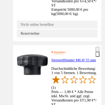
Versandkosten pro ST
4,50 €
*
/
ST
Entspricht 5000,00 € pro
kg
(
5000,00 €
/
kg
)
Nicht online bestellbar
Reservierbar
Sterngriffmutter M6 Ø 55 mm
Durchschnittliche Bewertung:
1 von 5 Sternen. 1 Bewertung.
(
1
)
Preis — 1,90 € * Alle Preise
inkl. MwSt. und ggf. zzgl.
Versandkosten pro ST
1,90 €
*
/
ST