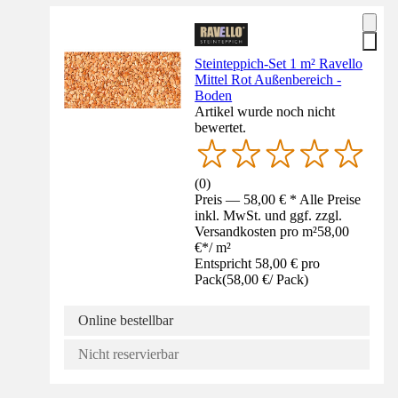
Steinteppich-Set 1 m² Ravello
Mittel Rot Außenbereich -
Boden
Artikel wurde noch nicht
bewertet.
(
0
)
Preis — 58,00 € * Alle Preise
inkl. MwSt. und ggf. zzgl.
Versandkosten pro m²
58,00
€
*
/
m²
Entspricht 58,00 € pro
Pack
(
58,00 €
/
Pack
)
Online bestellbar
Nicht reservierbar