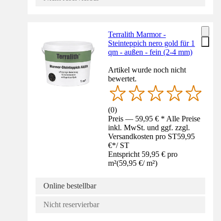
Terralith Marmor -
Steinteppich nero gold für 1
qm - außen - fein (2-4 mm)
Artikel wurde noch nicht
bewertet.
(
0
)
Preis — 59,95 € * Alle Preise
inkl. MwSt. und ggf. zzgl.
Versandkosten pro ST
59,95
€
*
/
ST
Entspricht 59,95 € pro
m²
(
59,95 €
/
m²
)
Online bestellbar
Nicht reservierbar