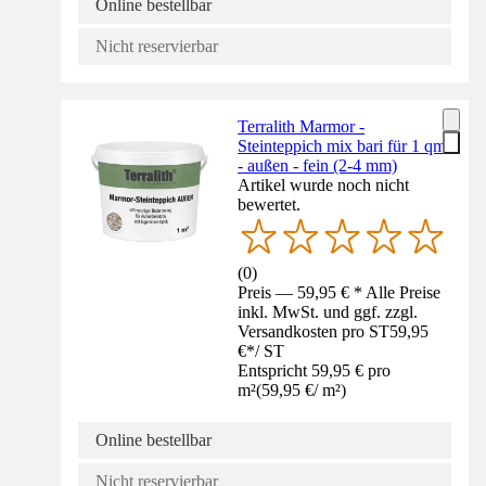
Online bestellbar
Nicht reservierbar
Terralith Marmor -
Steinteppich mix bari für 1 qm
- außen - fein (2-4 mm)
Artikel wurde noch nicht
bewertet.
(
0
)
Preis — 59,95 € * Alle Preise
inkl. MwSt. und ggf. zzgl.
Versandkosten pro ST
59,95
€
*
/
ST
Entspricht 59,95 € pro
m²
(
59,95 €
/
m²
)
Online bestellbar
Nicht reservierbar