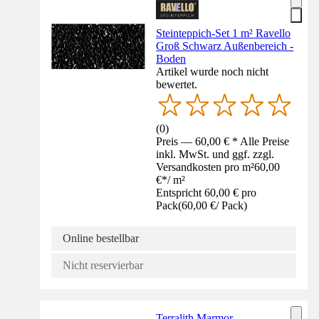
Steinteppich-Set 1 m² Ravello
Groß Schwarz Außenbereich -
Boden
Artikel wurde noch nicht
bewertet.
(
0
)
Preis — 60,00 € * Alle Preise
inkl. MwSt. und ggf. zzgl.
Versandkosten pro m²
60,00
€
*
/
m²
Entspricht 60,00 € pro
Pack
(
60,00 €
/
Pack
)
Online bestellbar
Nicht reservierbar
Terralith Marmor -