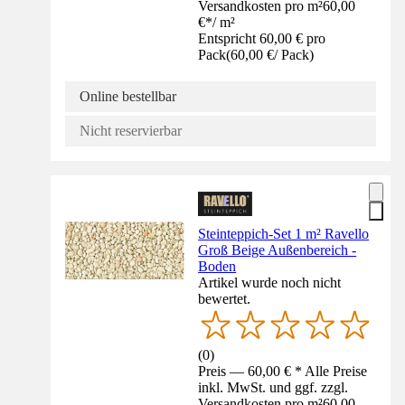
Versandkosten pro m²
60,00
€
*
/
m²
Entspricht 60,00 € pro
Pack
(
60,00 €
/
Pack
)
Online bestellbar
Nicht reservierbar
Steinteppich-Set 1 m² Ravello
Groß Beige Außenbereich -
Boden
Artikel wurde noch nicht
bewertet.
(
0
)
Preis — 60,00 € * Alle Preise
inkl. MwSt. und ggf. zzgl.
Versandkosten pro m²
60,00