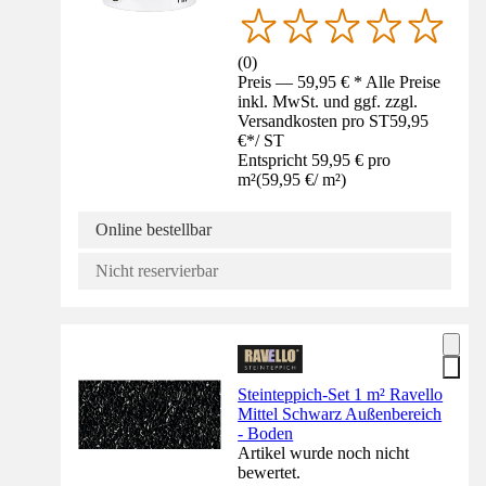
(
0
)
Preis — 59,95 € * Alle Preise
inkl. MwSt. und ggf. zzgl.
Versandkosten pro ST
59,95
€
*
/
ST
Entspricht 59,95 € pro
m²
(
59,95 €
/
m²
)
Online bestellbar
Nicht reservierbar
Steinteppich-Set 1 m² Ravello
Mittel Schwarz Außenbereich
- Boden
Artikel wurde noch nicht
bewertet.