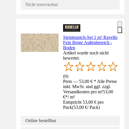
Nicht reservierbar
Steinteppich-Set 1 m² Ravello
Fein Beige Außenbereich -
Boden
Artikel wurde noch nicht
bewertet.
(
0
)
Preis — 53,00 € * Alle Preise
inkl. MwSt. und ggf. zzgl.
Versandkosten pro m²
53,00
€
*
/
m²
Entspricht 53,00 € pro
Pack
(
53,00 €
/
Pack
)
Online bestellbar