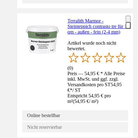
Terralith Marmor -
Steinteppich contrasto tre für 1
qm - außen - fein (2-4 mm)
Artikel wurde noch nicht
bewertet.
(
0
)
Preis — 54,95 € * Alle Preise
inkl. MwSt. und ggf. zzgl.
Versandkosten pro ST
54,95
€
*
/
ST
Entspricht 54,95 € pro
m²
(
54,95 €
/
m²
)
Online bestellbar
Nicht reservierbar