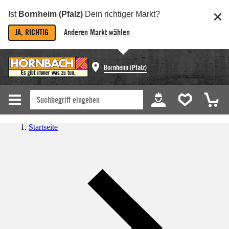
Ist
Bornheim (Pfalz)
Dein richtiger Markt?
JA, RICHTIG
Anderen Markt wählen
Bornheim (Pfalz)
Startseite