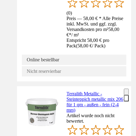
(
0
)
Preis — 58,00 € * Alle Preise
inkl. MwSt. und ggf. zzgl.
Versandkosten pro m²
58,00
€
*
/
m²
Entspricht 58,00 € pro
Pack
(
58,00 €
/
Pack
)
Online bestellbar
Nicht reservierbar
Terralith Metallic -
Steinteppich metallic mix 206
für 1 qm - außen - fein (2-4
mm)
Artikel wurde noch nicht
bewertet.