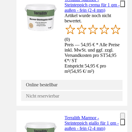
Steinteppich crema für 1 qm -
außen - fein (2-4 mm)
Artikel wurde noch nicht
bewertet.
(
0
)
Preis — 54,95 € * Alle Preise
inkl. MwSt. und ggf. zzgl.
Versandkosten pro ST
54,95
€
*
/
ST
Entspricht 54,95 € pro
m²
(
54,95 €
/
m²
)
Online bestellbar
Nicht reservierbar
Terralith Marmor -
Steinteppich giallo für 1 qm -
außen - fein (2-4 mm)