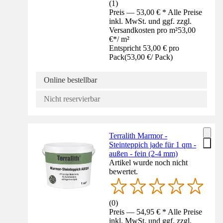
(
1
)
Preis — 53,00 € * Alle Preise
inkl. MwSt. und ggf. zzgl.
Versandkosten pro m²
53,00
€
*
/
m²
Entspricht 53,00 € pro
Pack
(
53,00 €
/
Pack
)
Online bestellbar
Nicht reservierbar
Terralith Marmor -
Steinteppich jade für 1 qm -
außen - fein (2-4 mm)
Artikel wurde noch nicht
bewertet.
(
0
)
Preis — 54,95 € * Alle Preise
inkl. MwSt. und ggf. zzgl.