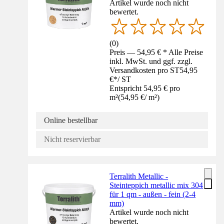
Artikel wurde noch nicht
bewertet.
(
0
)
Preis — 54,95 € * Alle Preise
inkl. MwSt. und ggf. zzgl.
Versandkosten pro ST
54,95
€
*
/
ST
Entspricht 54,95 € pro
m²
(
54,95 €
/
m²
)
Online bestellbar
Nicht reservierbar
Terralith Metallic -
Steinteppich metallic mix 304
für 1 qm - außen - fein (2-4
mm)
Artikel wurde noch nicht
bewertet.