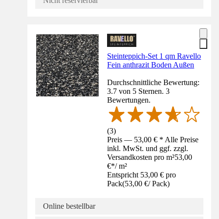
Nicht reservierbar
Steinteppich-Set 1 qm Ravello
Fein anthrazit Boden Außen
Durchschnittliche Bewertung:
3.7 von 5 Sternen. 3
Bewertungen.
(
3
)
Preis — 53,00 € * Alle Preise
inkl. MwSt. und ggf. zzgl.
Versandkosten pro m²
53,00
€
*
/
m²
Entspricht 53,00 € pro
Pack
(
53,00 €
/
Pack
)
Online bestellbar