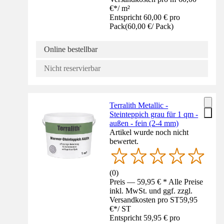
€
*
/
m²
Entspricht 60,00 € pro
Pack
(
60,00 €
/
Pack
)
Online bestellbar
Nicht reservierbar
Terralith Metallic -
Steinteppich grau für 1 qm -
außen - fein (2-4 mm)
Artikel wurde noch nicht
bewertet.
(
0
)
Preis — 59,95 € * Alle Preise
inkl. MwSt. und ggf. zzgl.
Versandkosten pro ST
59,95
€
*
/
ST
Entspricht 59,95 € pro