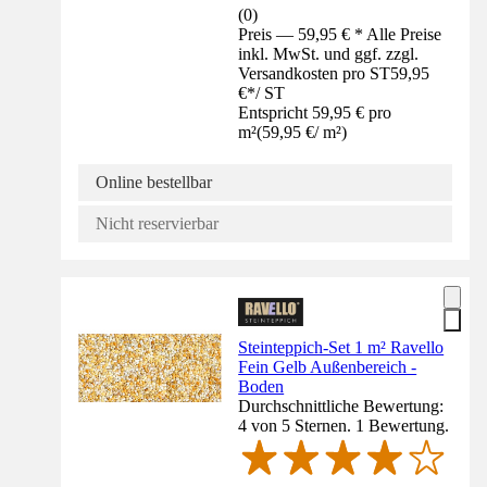
(
0
)
Preis — 59,95 € * Alle Preise
inkl. MwSt. und ggf. zzgl.
Versandkosten pro ST
59,95
€
*
/
ST
Entspricht 59,95 € pro
m²
(
59,95 €
/
m²
)
Online bestellbar
Nicht reservierbar
Steinteppich-Set 1 m² Ravello
Fein Gelb Außenbereich -
Boden
Durchschnittliche Bewertung:
4 von 5 Sternen. 1 Bewertung.