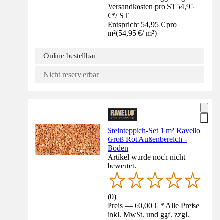
Versandkosten pro ST
54,95
€
*
/
ST
Entspricht 54,95 € pro
m²
(
54,95 €
/
m²
)
Online bestellbar
Nicht reservierbar
Steinteppich-Set 1 m² Ravello
Groß Rot Außenbereich -
Boden
Artikel wurde noch nicht
bewertet.
(
0
)
Preis — 60,00 € * Alle Preise
inkl. MwSt. und ggf. zzgl.