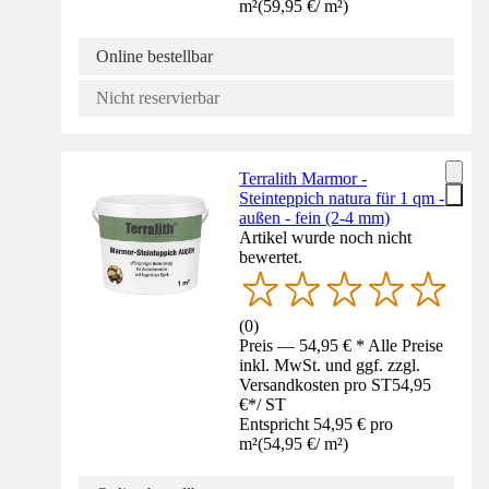
m²
(
59,95 €
/
m²
)
Online bestellbar
Nicht reservierbar
Terralith Marmor -
Steinteppich natura für 1 qm -
außen - fein (2-4 mm)
Artikel wurde noch nicht
bewertet.
(
0
)
Preis — 54,95 € * Alle Preise
inkl. MwSt. und ggf. zzgl.
Versandkosten pro ST
54,95
€
*
/
ST
Entspricht 54,95 € pro
m²
(
54,95 €
/
m²
)