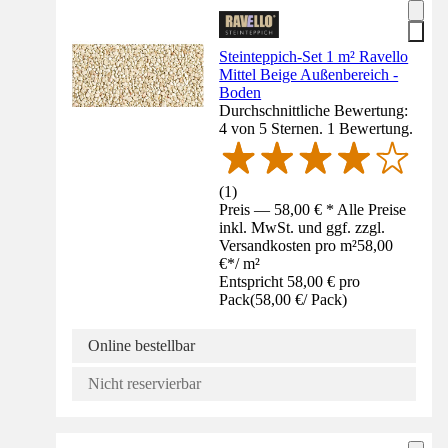
Steinteppich-Set 1 m² Ravello
Mittel Beige Außenbereich -
Boden
Durchschnittliche Bewertung:
4 von 5 Sternen. 1 Bewertung.
(
1
)
Preis — 58,00 € * Alle Preise
inkl. MwSt. und ggf. zzgl.
Versandkosten pro m²
58,00
€
*
/
m²
Entspricht 58,00 € pro
Pack
(
58,00 €
/
Pack
)
Online bestellbar
Nicht reservierbar