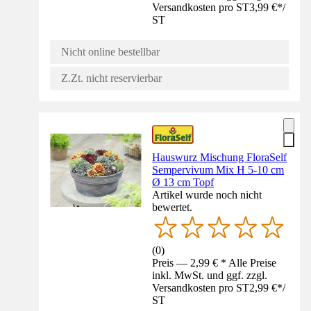
Versandkosten pro ST
3,99 €
*
/
ST
Nicht online bestellbar
Z.Zt. nicht reservierbar
Hauswurz Mischung FloraSelf
Sempervivum Mix H 5-10 cm
Ø 13 cm Topf
Artikel wurde noch nicht
bewertet.
(
0
)
Preis — 2,99 € * Alle Preise
inkl. MwSt. und ggf. zzgl.
Versandkosten pro ST
2,99 €
*
/
ST