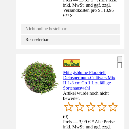
inkl. MwSt. und ggf. zzgl.
Versandkosten pro ST
13,95
€
*
/
ST
Nicht online bestellbar
Reservierbar
Mittagsblume FloraSelf
Delospermum-Cultivars Mix
H 1-3 cm Co 1 L zufällige
Sortenauswahl
Artikel wurde noch nicht
bewertet.
(
0
)
Preis — 3,99 € * Alle Preise
inkl. MwSt. und ggf. zzgl.