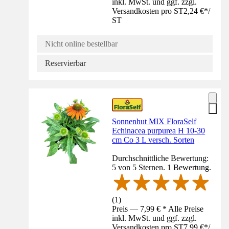
inkl. MwSt. und ggf. zzgl.
Versandkosten pro ST
2,24 €
*
/
ST
Nicht online bestellbar
Reservierbar
Sonnenhut MIX FloraSelf
Echinacea purpurea H 10-30
cm Co 3 L versch. Sorten
Durchschnittliche Bewertung:
5 von 5 Sternen. 1 Bewertung.
(
1
)
Preis — 7,99 € * Alle Preise
inkl. MwSt. und ggf. zzgl.
Versandkosten pro ST
7,99 €
*
/