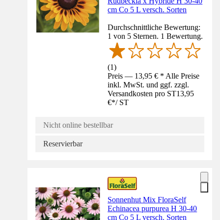
Rudbeckia x Hybride H 30-40
cm Co 5 L versch. Sorten
Durchschnittliche Bewertung:
1 von 5 Sternen. 1 Bewertung.
(
1
)
Preis — 13,95 € * Alle Preise
inkl. MwSt. und ggf. zzgl.
Versandkosten pro ST
13,95
€
*
/
ST
Nicht online bestellbar
Reservierbar
Sonnenhut Mix FloraSelf
Echinacea purpurea H 30-40
cm Co 5 L versch. Sorten