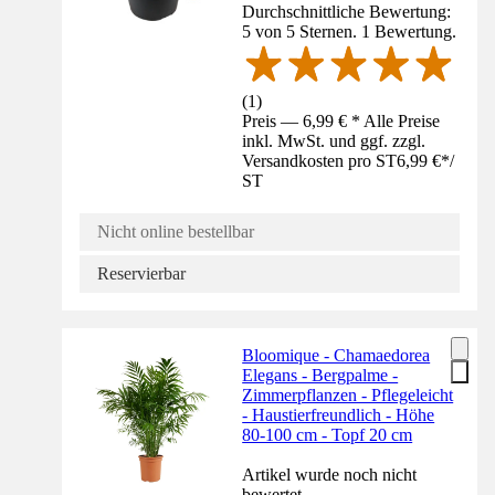
Durchschnittliche Bewertung:
5 von 5 Sternen. 1 Bewertung.
(
1
)
Preis — 6,99 € * Alle Preise
inkl. MwSt. und ggf. zzgl.
Versandkosten pro ST
6,99 €
*
/
ST
Nicht online bestellbar
Reservierbar
Bloomique - Chamaedorea
Elegans - Bergpalme -
Zimmerpflanzen - Pflegeleicht
- Haustierfreundlich - Höhe
80-100 cm - Topf 20 cm
Artikel wurde noch nicht
bewertet.