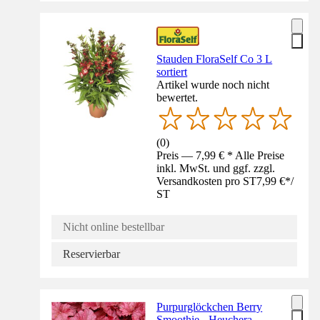
Stauden FloraSelf Co 3 L
sortiert
Artikel wurde noch nicht
bewertet.
(
0
)
Preis — 7,99 € * Alle Preise
inkl. MwSt. und ggf. zzgl.
Versandkosten pro ST
7,99 €
*
/
ST
Nicht online bestellbar
Reservierbar
Purpurglöckchen Berry
Smoothie - Heuchera