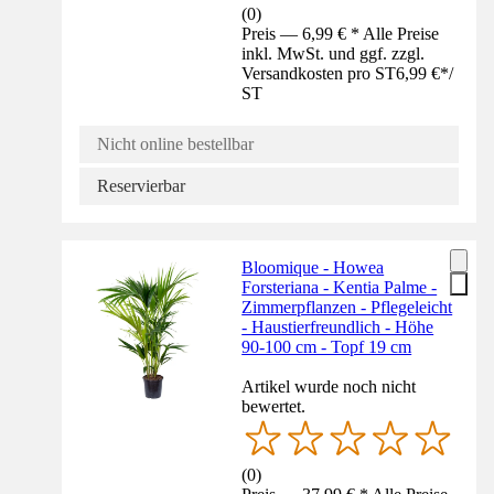
(
0
)
Preis — 6,99 € * Alle Preise
inkl. MwSt. und ggf. zzgl.
Versandkosten pro ST
6,99 €
*
/
ST
Nicht online bestellbar
Reservierbar
Bloomique - Howea
Forsteriana - Kentia Palme -
Zimmerpflanzen - Pflegeleicht
- Haustierfreundlich - Höhe
90-100 cm - Topf 19 cm
Artikel wurde noch nicht
bewertet.
(
0
)