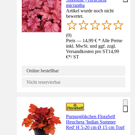
micrantha
Artikel wurde noch nicht
bewertet.
(
0
)
Preis — 14,99 € * Alle Preise
inkl. MwSt. und ggf. zzgl.
Versandkosten pro ST
14,99
€
*
/
ST
Online bestellbar
Nicht reservierbar
Purpurglökchen FloraSelf
Heuchera 'Indian Summer
Red' H 5-20 cm Ø 15 cm Topf