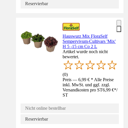
Reservierbar
Hauswurz Mix FloraSelf
Sempervivum-Cultivars 'Mix'
H 5 -15 cm Co 2 L
Artikel wurde noch nicht
bewertet.
(
0
)
Preis — 6,99 € * Alle Preise
inkl. MwSt. und ggf. zzgl.
Versandkosten pro ST
6,99 €
*
/
ST
Nicht online bestellbar
Reservierbar