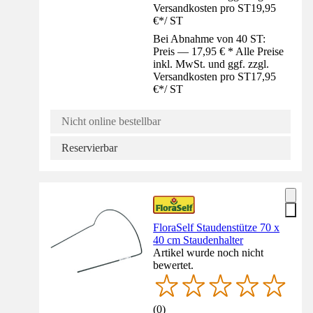
Versandkosten pro ST
19,95
€
*
/
ST
Bei Abnahme von 40 ST:
Preis — 17,95 € * Alle Preise
inkl. MwSt. und ggf. zzgl.
Versandkosten pro ST
17,95
€
*
/
ST
Nicht online bestellbar
Reservierbar
FloraSelf Staudenstütze 70 x
40 cm Staudenhalter
Artikel wurde noch nicht
bewertet.
(
0
)