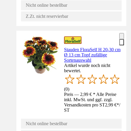
Nicht online bestellbar
Z.Zt. nicht reservierbar
Stauden FloraSelf H 20-30 cm
Ø 13 cm Topf zufällige
Sortenauswahl
Artikel wurde noch nicht
bewertet.
(
0
)
Preis — 2,99 € * Alle Preise
inkl. MwSt. und ggf. zzgl.
Versandkosten pro ST
2,99 €
*
/
ST
Nicht online bestellbar