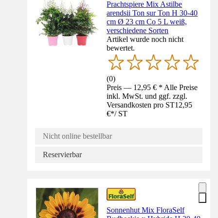
Prachtspiere Mix Astilbe
arendsii Ton sur Ton H 30-40
cm Ø 23 cm Co 5 L weiß,
verschiedene Sorten
Artikel wurde noch nicht
bewertet.
(
0
)
Preis — 12,95 € * Alle Preise
inkl. MwSt. und ggf. zzgl.
Versandkosten pro ST
12,95
€
*
/
ST
Nicht online bestellbar
Reservierbar
Sonnenhut Mix FloraSelf