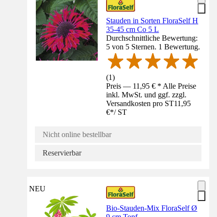
Stauden in Sorten FloraSelf H
35-45 cm Co 5 L
Durchschnittliche Bewertung:
5 von 5 Sternen. 1 Bewertung.
(
1
)
Preis — 11,95 € * Alle Preise
inkl. MwSt. und ggf. zzgl.
Versandkosten pro ST
11,95
€
*
/
ST
Nicht online bestellbar
Reservierbar
NEU
Bio-Stauden-Mix FloraSelf Ø
9 cm Topf