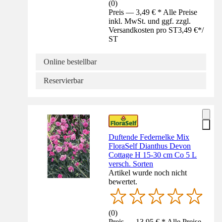
(
0
)
Preis — 3,49 € * Alle Preise
inkl. MwSt. und ggf. zzgl.
Versandkosten pro ST
3,49 €
*
/
ST
Online bestellbar
Reservierbar
Duftende Federnelke Mix
FloraSelf Dianthus Devon
Cottage H 15-30 cm Co 5 L
versch. Sorten
Artikel wurde noch nicht
bewertet.
(
0
)
Preis — 13,95 € * Alle Preise