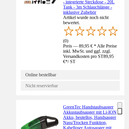
- integrierte Steckdose - 20L
Tank - 3m Schlauchlänge -
inklusive Zubehör
Artikel wurde noch nicht
bewertet.
(
0
)
Preis — 89,95 € * Alle Preise
inkl. MwSt. und ggf. zzgl.
Versandkosten pro ST
89,95
€
*
/
ST
Online bestellbar
Nicht reservierbar
GreenTec Handstaubsauger
Akkustaubsauger mit Li-ION
Akku, beutellos, Handsauger
Nass/Trocken Funktion,
Kabelloser Autosauger mit