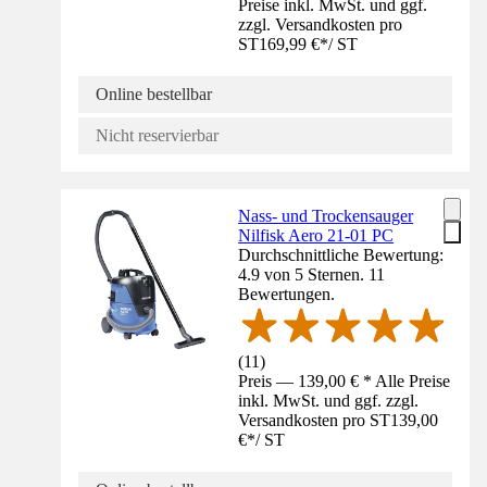
Preise inkl. MwSt. und ggf.
zzgl. Versandkosten pro
ST
169,99 €
*
/
ST
Online bestellbar
Nicht reservierbar
Nass- und Trockensauger
Nilfisk Aero 21-01 PC
Durchschnittliche Bewertung:
4.9 von 5 Sternen. 11
Bewertungen.
(
11
)
Preis — 139,00 € * Alle Preise
inkl. MwSt. und ggf. zzgl.
Versandkosten pro ST
139,00
€
*
/
ST