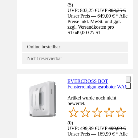
(
5
)
UVP: 803,25 €
UVP
803,25 €
Unser Preis — 649,00 € * Alle
Preise inkl. MwSt. und ggf.
zzgl. Versandkosten pro
ST
649,00 €
*
/
ST
Online bestellbar
Nicht reservierbar
EVERCROSS BOT
Fensterreinigungsroboter WA6
Artikel wurde noch nicht
bewertet.
(
0
)
UVP: 499,99 €
UVP
499,99 €
Unser Preis — 169,99 € * Alle