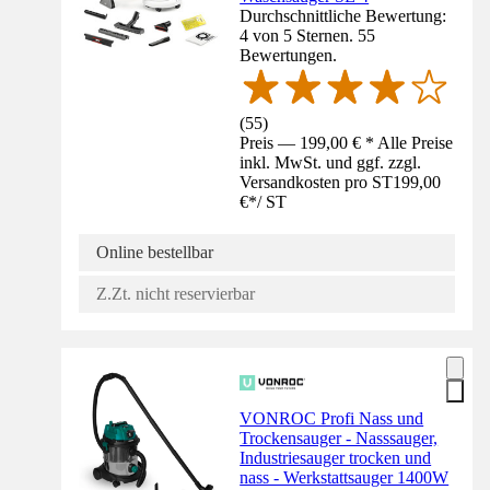
Durchschnittliche Bewertung:
4 von 5 Sternen. 55
Bewertungen.
(
55
)
Preis — 199,00 € * Alle Preise
inkl. MwSt. und ggf. zzgl.
Versandkosten pro ST
199,00
€
*
/
ST
Online bestellbar
Z.Zt. nicht reservierbar
VONROC Profi Nass und
Trockensauger - Nasssauger,
Industriesauger trocken und
nass - Werkstattsauger 1400W