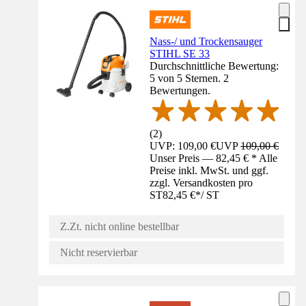
Nass-/ und Trockensauger
STIHL SE 33
Durchschnittliche Bewertung:
5 von 5 Sternen. 2
Bewertungen.
(
2
)
UVP: 109,00 €
UVP
109,00 €
Unser Preis — 82,45 € * Alle
Preise inkl. MwSt. und ggf.
zzgl. Versandkosten pro
ST
82,45 €
*
/
ST
Z.Zt. nicht online bestellbar
Nicht reservierbar