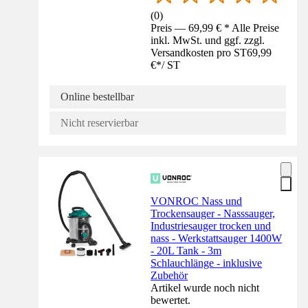
(
0
)
Preis — 69,99 € * Alle Preise
inkl. MwSt. und ggf. zzgl.
Versandkosten pro ST
69,99
€
*
/
ST
Online bestellbar
Nicht reservierbar
VONROC Nass und
Trockensauger - Nasssauger,
Industriesauger trocken und
nass - Werkstattsauger 1400W
- 20L Tank - 3m
Schlauchlänge - inklusive
Zubehör
Artikel wurde noch nicht
bewertet.