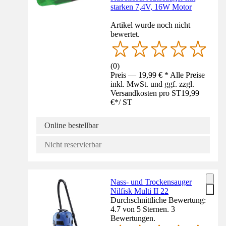
starken 7,4V, 16W Motor
Artikel wurde noch nicht
bewertet.
(
0
)
Preis — 19,99 € * Alle Preise
inkl. MwSt. und ggf. zzgl.
Versandkosten pro ST
19,99
€
*
/
ST
Online bestellbar
Nicht reservierbar
Nass- und Trockensauger
Nilfisk Multi II 22
Durchschnittliche Bewertung:
4.7 von 5 Sternen. 3
Bewertungen.