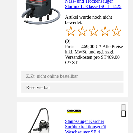
Nass- und Trockensauger
Starmix L-Klasse ISC L-1425
Artikel wurde noch nicht
bewertet.
(
0
)
Preis — 469,00 € * Alle Preise
inkl. MwSt. und ggf. zzgl.
Versandkosten pro ST
469,00
€
*
/
ST
Z.Zt. nicht online bestellbar
Reservierbar
Staubsauger Kärcher
Sprühextraktionsgerät
Waschsauger SE 4