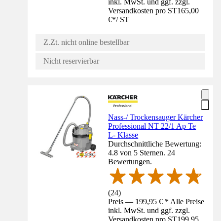
inkl. MwSt. und ggf. zzgl.
Versandkosten pro ST
165,00
€
*
/
ST
Z.Zt. nicht online bestellbar
Nicht reservierbar
Nass-/ Trockensauger Kärcher
Professional NT 22/1 Ap Te
L- Klasse
Durchschnittliche Bewertung:
4.8 von 5 Sternen. 24
Bewertungen.
(
24
)
Preis — 199,95 € * Alle Preise
inkl. MwSt. und ggf. zzgl.
Versandkosten pro ST
199,95