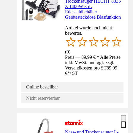
Trockensauger HECHT 8335
Z 1400W 35L
Edelstahlbehälter
Gerätesteckdose Blasfunktion
Artikel wurde noch nicht
bewertet.
(
0
)
Preis — 89,99 € * Alle Preise
inkl. MwSt. und ggf. zzgl.
Versandkosten pro ST
89,99
€
*
/
ST
Online bestellbar
Nicht reservierbar
Nass- und Trockensauger L-