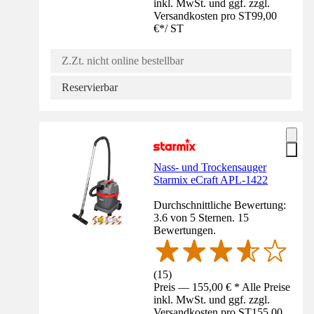
inkl. MwSt. und ggf. zzgl.
Versandkosten pro ST
99,00
€
*
/
ST
Z.Zt. nicht online bestellbar
Reservierbar
Nass- und Trockensauger
Starmix eCraft APL-1422
Durchschnittliche Bewertung:
3.6 von 5 Sternen. 15
Bewertungen.
(
15
)
Preis — 155,00 € * Alle Preise
inkl. MwSt. und ggf. zzgl.
Versandkosten pro ST
155,00