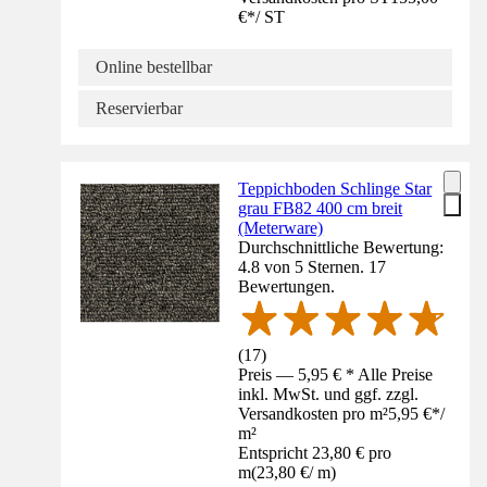
€
*
/
ST
Online bestellbar
Reservierbar
Teppichboden Schlinge Star
grau FB82 400 cm breit
(Meterware)
Durchschnittliche Bewertung:
4.8 von 5 Sternen. 17
Bewertungen.
(
17
)
Preis — 5,95 € * Alle Preise
inkl. MwSt. und ggf. zzgl.
Versandkosten pro m²
5,95 €
*
/
m²
Entspricht 23,80 € pro
m
(
23,80 €
/
m
)