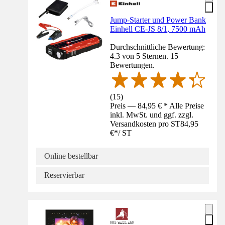
Jump-Starter und Power Bank
Einhell CE-JS 8/1, 7500 mAh
Durchschnittliche Bewertung:
4.3 von 5 Sternen. 15
Bewertungen.
(
15
)
Preis — 84,95 € * Alle Preise
inkl. MwSt. und ggf. zzgl.
Versandkosten pro ST
84,95
€
*
/
ST
Online bestellbar
Reservierbar