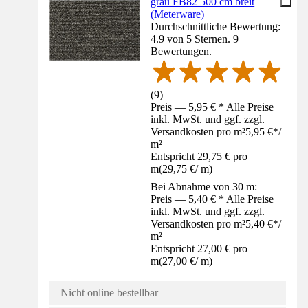
grau FB82 500 cm breit
(Meterware)
Durchschnittliche Bewertung:
4.9 von 5 Sternen. 9
Bewertungen.
(
9
)
Preis — 5,95 € * Alle Preise
inkl. MwSt. und ggf. zzgl.
Versandkosten pro m²
5,95 €
*
/
m²
Entspricht 29,75 € pro
m
(
29,75 €
/
m
)
Bei Abnahme von 30 m:
Preis — 5,40 € * Alle Preise
inkl. MwSt. und ggf. zzgl.
Versandkosten pro m²
5,40 €
*
/
m²
Entspricht 27,00 € pro
m
(
27,00 €
/
m
)
Nicht online bestellbar