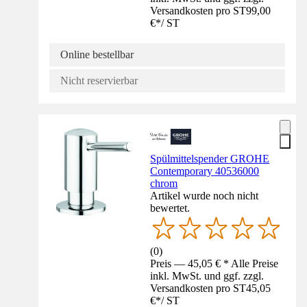
Versandkosten pro ST
99,00
€
*
/
ST
Online bestellbar
Nicht reservierbar
Spülmittelspender GROHE
Contemporary 40536000
chrom
Artikel wurde noch nicht
bewertet.
(
0
)
Preis — 45,05 € * Alle Preise
inkl. MwSt. und ggf. zzgl.
Versandkosten pro ST
45,05
€
*
/
ST