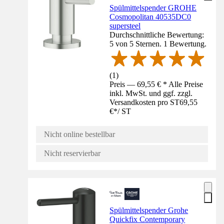
Spülmittelspender GROHE
Cosmopolitan 40535DC0
supersteel
Durchschnittliche Bewertung:
5 von 5 Sternen. 1 Bewertung.
(
1
)
Preis — 69,55 € * Alle Preise
inkl. MwSt. und ggf. zzgl.
Versandkosten pro ST
69,55
€
*
/
ST
Nicht online bestellbar
Nicht reservierbar
Spülmittelspender Grohe
Quickfix Contemporary