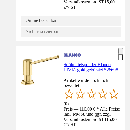
Versandkosten pro ST
15,00
€
*
/
ST
Online bestellbar
Nicht reservierbar
Spülmittelspender Blanco
LIVIA gold gebürstet 526698
Artikel wurde noch nicht
bewertet.
(
0
)
Preis — 116,00 € * Alle Preise
inkl. MwSt. und ggf. zzgl.
Versandkosten pro ST
116,00
€
*
/
ST