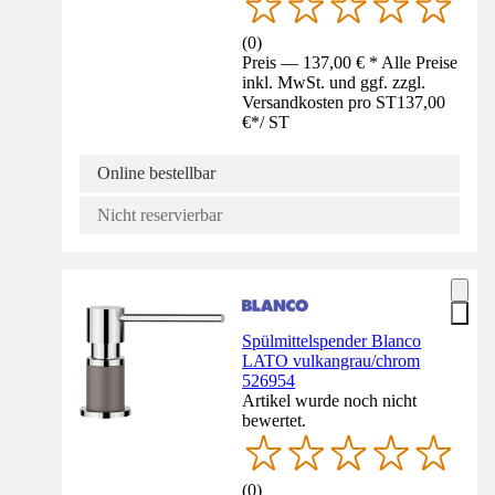
(
0
)
Preis — 137,00 € * Alle Preise
inkl. MwSt. und ggf. zzgl.
Versandkosten pro ST
137,00
€
*
/
ST
Online bestellbar
Nicht reservierbar
Spülmittelspender Blanco
LATO vulkangrau/chrom
526954
Artikel wurde noch nicht
bewertet.
(
0
)