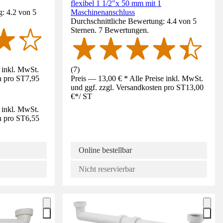
flexibel 1 1/2"x 50 mm mit 1
: 4.2 von 5
Maschinenanschluss
Durchschnittliche Bewertung: 4.4 von 5
Sternen. 7 Bewertungen.
e inkl. MwSt.
(
7
)
n pro ST
7,95
Preis — 13,00 € * Alle Preise inkl. MwSt.
und ggf. zzgl. Versandkosten pro ST
13,00
€
*
/
ST
e inkl. MwSt.
n pro ST
6,55
Online bestellbar
Nicht reservierbar