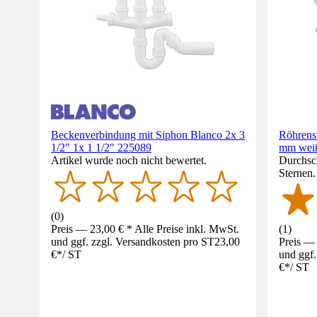
Beckenverbindung mit Siphon Blanco 2x 3
Röhrensi
1/2" 1x 1 1/2" 225089
mm weiß
Artikel wurde noch nicht bewertet.
Durchsch
Sternen
(
0
)
Preis — 23,00 € * Alle Preise inkl. MwSt.
(
1
)
und ggf. zzgl. Versandkosten pro ST
23,00
Preis — 
€
*
/
ST
und ggf.
€
*
/
ST