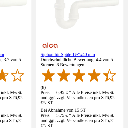
mm
Siphon für Spüle 1½"x40 mm
: 3.7 von 5
Durchschnittliche Bewertung: 4.4 von 5
Sternen. 8 Bewertungen.
(
8
)
e inkl. MwSt.
Preis — 6,95 € * Alle Preise inkl. MwSt.
n pro ST
6,95
und ggf. zzgl. Versandkosten pro ST
6,95
€
*
/
ST
Bei Abnahme von 15 ST:
e inkl. MwSt.
Preis — 5,75 € * Alle Preise inkl. MwSt.
n pro ST
5,75
und ggf. zzgl. Versandkosten pro ST
5,75
€
*
/
ST