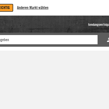
RICHTIG
Anderen Markt wählen
Sendungsverfolg