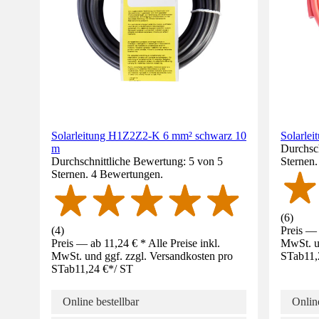
Solarleitung H1Z2Z2-K 6 mm² schwarz 10
Solarle
m
Durchsch
Durchschnittliche Bewertung: 5 von 5
Sternen
Sternen. 4 Bewertungen.
(
6
)
(
4
)
Preis — 
Preis — ab 11,24 € * Alle Preise inkl.
MwSt. un
MwSt. und ggf. zzgl. Versandkosten pro
ST
ab
11,
ST
ab
11,24 €
*
/
ST
Online bestellbar
Online