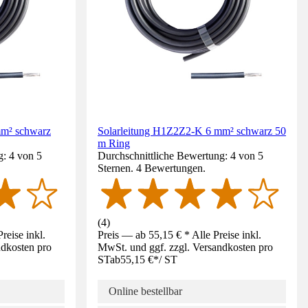
mm² schwarz
Solarleitung H1Z2Z2-K 6 mm² schwarz 50
m Ring
g: 4 von 5
Durchschnittliche Bewertung: 4 von 5
Sternen. 4 Bewertungen.
(
4
)
reise inkl.
Preis — ab 55,15 € * Alle Preise inkl.
ndkosten pro
MwSt. und ggf. zzgl. Versandkosten pro
ST
ab
55,15 €
*
/
ST
Online bestellbar