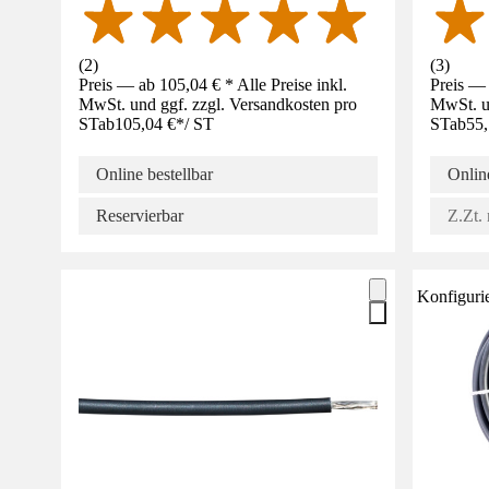
(
2
)
(
3
)
Preis — ab 105,04 € * Alle Preise inkl.
Preis — 
MwSt. und ggf. zzgl. Versandkosten pro
MwSt. un
ST
ab
105,04 €
*
/
ST
ST
ab
55,
Online bestellbar
Online
Reservierbar
Z.Zt. 
Konfiguri