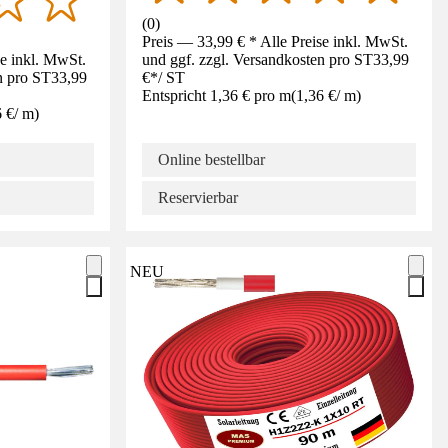
(
0
)
Preis — 33,99 € * Alle Preise inkl. MwSt.
se inkl. MwSt.
und ggf. zzgl. Versandkosten pro ST
33,99
n pro ST
33,99
€
*
/
ST
Entspricht 1,36 € pro m
(
1,36 €
/
m
)
6 €
/
m
)
Online bestellbar
Reservierbar
NEU