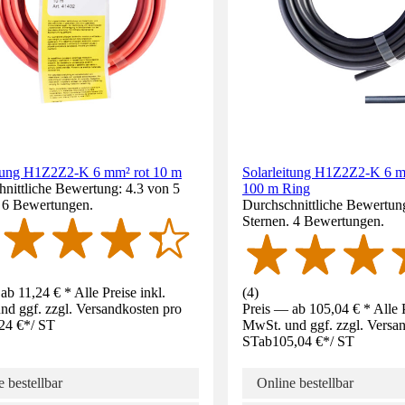
itung H1Z2Z2-K 6 mm² rot 10 m
Solarleitung H1Z2Z2-K 6 
nittliche Bewertung: 4.3 von 5
100 m Ring
. 6 Bewertungen.
Durchschnittliche Bewertun
Sternen. 4 Bewertungen.
ab 11,24 € * Alle Preise inkl.
(
4
)
d ggf. zzgl. Versandkosten pro
Preis — ab 105,04 € * Alle P
24 €
*
/
ST
MwSt. und ggf. zzgl. Versa
ST
ab
105,04 €
*
/
ST
 bestellbar
Online bestellbar