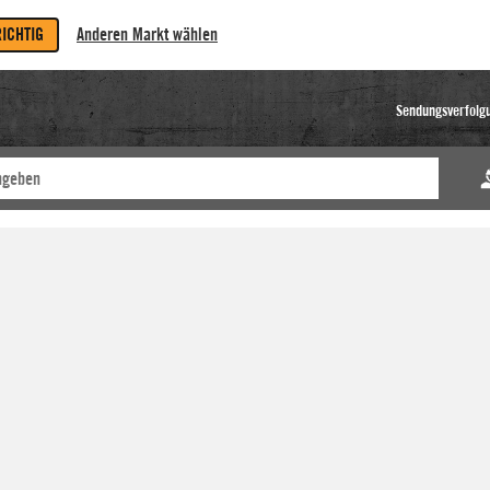
RICHTIG
Anderen Markt wählen
Sendungsverfolg