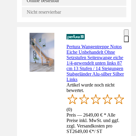
Online bestellbar
Nicht reservierbar
Pertura Wangentreppe Notos
Eiche Unbehandelt Ohne
Setzstufen Seitenwange eiche
1/4-gewendelt unten links 87
cm 13 Stufen / 14 Steigungen
Stabgeländer Alu-silber Silber
Links
Artikel wurde noch nicht
bewertet.
(
0
)
Preis — 2649,00 € * Alle
Preise inkl. MwSt. und ggf.
zzgl. Versandkosten pro
ST
2649,00 €
*
/
ST