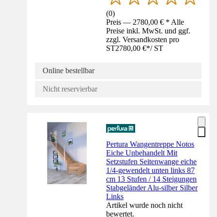
(
0
)
Preis — 2780,00 € * Alle
Preise inkl. MwSt. und ggf.
zzgl. Versandkosten pro
ST
2780,00 €
*
/
ST
Online bestellbar
Nicht reservierbar
Pertura Wangentreppe Notos
Eiche Unbehandelt Mit
Setzstufen Seitenwange eiche
1/4-gewendelt unten links 87
cm 13 Stufen / 14 Steigungen
Stabgeländer Alu-silber Silber
Links
Artikel wurde noch nicht
bewertet.