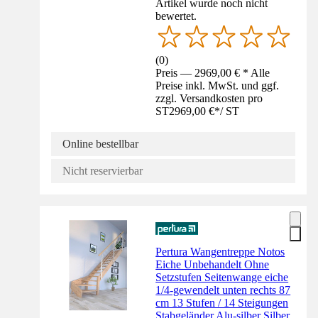
Artikel wurde noch nicht
bewertet.
(
0
)
Preis — 2969,00 € * Alle
Preise inkl. MwSt. und ggf.
zzgl. Versandkosten pro
ST
2969,00 €
*
/
ST
Online bestellbar
Nicht reservierbar
Pertura Wangentreppe Notos
Eiche Unbehandelt Ohne
Setzstufen Seitenwange eiche
1/4-gewendelt unten rechts 87
cm 13 Stufen / 14 Steigungen
Stabgeländer Alu-silber Silber