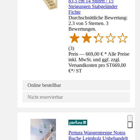
83,5 cm 14 Stufen / 15
Steigungen Stabgeländer
Fichte
Durchschnittliche Bewertung:
2.3 von 5 Sternen. 3
Bewertungen.
(
3
)
Preis — 669,00 € * Alle Preise
inkl. MwSt. und ggf. zzgl.
Versandkosten pro ST
669,00
€
*
/
ST
Online bestellbar
Nicht reservierbar
Pertura Wangentreppe Notos
Buche Leimholz Unbehandelt