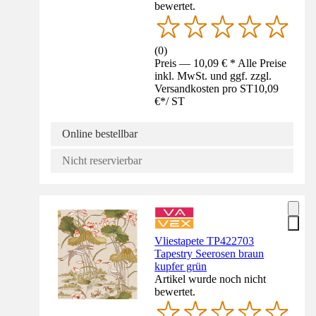
bewertet.
(
0
)
Preis — 10,09 € * Alle Preise
inkl. MwSt. und ggf. zzgl.
Versandkosten pro ST
10,09
€
*
/
ST
Online bestellbar
Nicht reservierbar
Vliestapete TP422703
Tapestry Seerosen braun
kupfer grün
Artikel wurde noch nicht
bewertet.