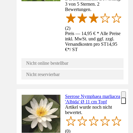
3 von 5 Sternen. 2
Bewertungen.
(
2
)
Preis — 14,95 € * Alle Preise
inkl. MwSt. und ggf. zzgl.
Versandkosten pro ST
14,95
€
*
/
ST
Nicht online bestellbar
Nicht reservierbar
Seerose Nymphaea marliacea
'Albida' Ø 11 cm Topf
Artikel wurde noch nicht
bewertet.
(
0
)