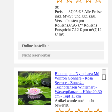
(
0
)
Preis — 37,95 € * Alle Preise
inkl. MwSt. und ggf. zzgl.
Versandkosten pro
Rolle(n)
37,95 €
*
/
Rolle(n)
Entspricht 7,12 € pro m²
(
7,12
€
/
m²
)
Online bestellbar
Nicht reservierbar
Bloomique - Nymphaea Md
Wilfron Gonnere - Rosa
Seerose - Zone 4 -
Teichpflanzen Winterhart -
Wasserpflanzen - Höhe 20-30
cm - Topf 11 cm
Artikel wurde noch nicht
bewertet.