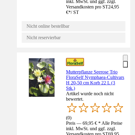
inkl. MwSt. und ggf. zzgl.
Versandkosten pro ST
24,95
€
*
/
ST
Nicht online bestellbar
Nicht reservierbar
Mutterpflanze Seerose Trio
FloraSelf Nymphaea-Cultivars
H 20-50 cm Korb 22 L (3
Stk.)
Artikel wurde noch nicht
bewertet.
(
0
)
Preis — 69,95 € * Alle Preise
inkl. MwSt. und ggf. zzgl.
Versandkosten pro ST
69,95