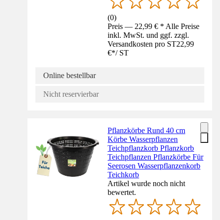
(
0
)
Preis — 22,99 € * Alle Preise
inkl. MwSt. und ggf. zzgl.
Versandkosten pro ST
22,99
€
*
/
ST
Online bestellbar
Nicht reservierbar
Pflanzkörbe Rund 40 cm
Körbe Wasserpflanzen
Teichpflanzkorb Pflanzkorb
Teichpflanzen Pflanzkörbe Für
Seerosen Wasserpflanzenkorb
Teichkorb
Artikel wurde noch nicht
bewertet.