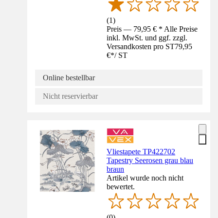
(
1
)
Preis — 79,95 € * Alle Preise
inkl. MwSt. und ggf. zzgl.
Versandkosten pro ST
79,95
€
*
/
ST
Online bestellbar
Nicht reservierbar
Vliestapete TP422702
Tapestry Seerosen grau blau
braun
Artikel wurde noch nicht
bewertet.
(
0
)