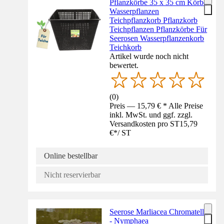
Pflanzkörbe 35 x 35 cm Körbe
Wasserpflanzen
Teichpflanzkorb Pflanzkorb
Teichpflanzen Pflanzkörbe Für
Seerosen Wasserpflanzenkorb
Teichkorb
Artikel wurde noch nicht
bewertet.
(
0
)
Preis — 15,79 € * Alle Preise
inkl. MwSt. und ggf. zzgl.
Versandkosten pro ST
15,79
€
*
/
ST
Online bestellbar
Nicht reservierbar
Seerose Marliacea Chromatella
- Nymphaea