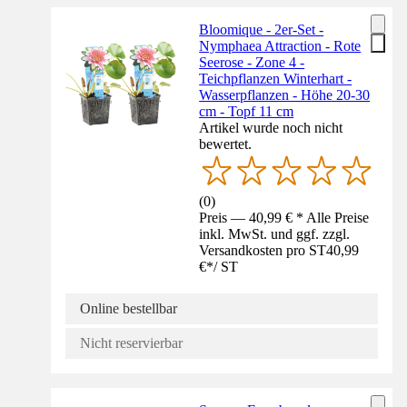
Bloomique - 2er-Set -
Nymphaea Attraction - Rote
Seerose - Zone 4 -
Teichpflanzen Winterhart -
Wasserpflanzen - Höhe 20-30
cm - Topf 11 cm
Artikel wurde noch nicht
bewertet.
(
0
)
Preis — 40,99 € * Alle Preise
inkl. MwSt. und ggf. zzgl.
Versandkosten pro ST
40,99
€
*
/
ST
Online bestellbar
Nicht reservierbar