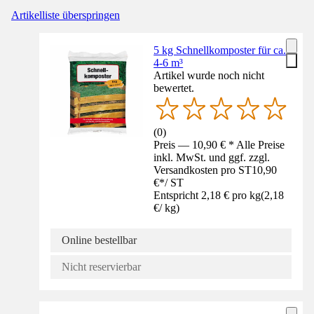
Artikelliste überspringen
5 kg Schnellkomposter für ca.
4-6 m³
Artikel wurde noch nicht
bewertet.
(
0
)
Preis — 10,90 € * Alle Preise
inkl. MwSt. und ggf. zzgl.
Versandkosten pro ST
10,90
€
*
/
ST
Entspricht 2,18 € pro kg
(
2,18
€
/
kg
)
Online bestellbar
Nicht reservierbar