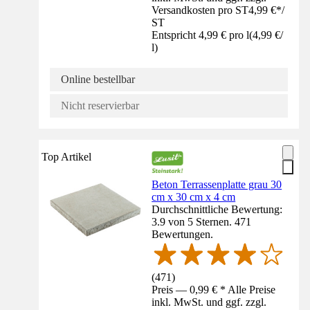
Versandkosten pro ST
4,99 €
*
/
ST
Entspricht 4,99 € pro l
(
4,99 €
/
l
)
Online bestellbar
Nicht reservierbar
Top Artikel
Beton Terrassenplatte grau 30
cm x 30 cm x 4 cm
Durchschnittliche Bewertung:
3.9 von 5 Sternen. 471
Bewertungen.
(
471
)
Preis — 0,99 € * Alle Preise
inkl. MwSt. und ggf. zzgl.