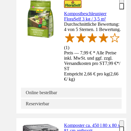
Kompostbeschleuniger
FloraSelf 3 kg / 3,5 m²
Durchschnittliche Bewertung:
4 von 5 Sternen. 1 Bewertung.
(
1
)
Preis — 7,99 € * Alle Preise
inkl. MwSt. und ggf. zzgl.
Versandkosten pro ST
7,99 €
*
/
ST
Entspricht 2,66 € pro kg
(
2,66
€
/
kg
)
Online bestellbar
Reservierbar
Komposter ca. 450 l 80 x 80 x
81 cm anthrazit