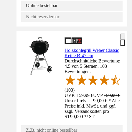
Online bestellbar
Nicht reservierbar
Holzkohlegrill Weber Classic
Kettle Ø 47 cm
Durchschnittliche Bewertung:
4.5 von 5 Sternen. 103
Bewertungen.
(
103
)
UVP: 159,99 €
UVP
159,99 €
Unser Preis — 99,00 € * Alle
Preise inkl. MwSt. und ggf.
zzgl. Versandkosten pro
ST
99,00 €
*
/
ST
Z.Zt. nicht online bestellbar