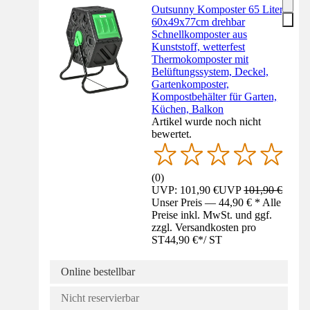
Outsunny Komposter 65 Liter,
60x49x77cm drehbar
Schnellkomposter aus
Kunststoff, wetterfest
Thermokomposter mit
Belüftungssystem, Deckel,
Gartenkomposter,
Kompostbehälter für Garten,
Küchen, Balkon
Artikel wurde noch nicht
bewertet.
(
0
)
UVP: 101,90 €
UVP
101,90 €
Unser Preis — 44,90 € * Alle
Preise inkl. MwSt. und ggf.
zzgl. Versandkosten pro
ST
44,90 €
*
/
ST
Online bestellbar
Nicht reservierbar