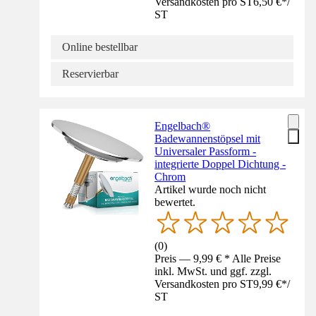
Versandkosten pro ST
6,50 €
*
/
ST
Online bestellbar
Reservierbar
Engelbach®
Badewannenstöpsel mit
Universaler Passform -
integrierte Doppel Dichtung -
Chrom
Artikel wurde noch nicht
bewertet.
(
0
)
Preis — 9,99 € * Alle Preise
inkl. MwSt. und ggf. zzgl.
Versandkosten pro ST
9,99 €
*
/
ST