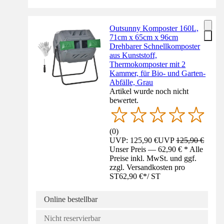
Outsunny Komposter 160L,
71cm x 65cm x 96cm
Drehbarer Schnellkomposter
aus Kunststoff,
Thermokomposter mit 2
Kammer, für Bio- und Garten-
Abfälle, Grau
Artikel wurde noch nicht
bewertet.
(
0
)
UVP: 125,90 €
UVP
125,90 €
Unser Preis — 62,90 € * Alle
Preise inkl. MwSt. und ggf.
zzgl. Versandkosten pro
ST
62,90 €
*
/
ST
Online bestellbar
Nicht reservierbar