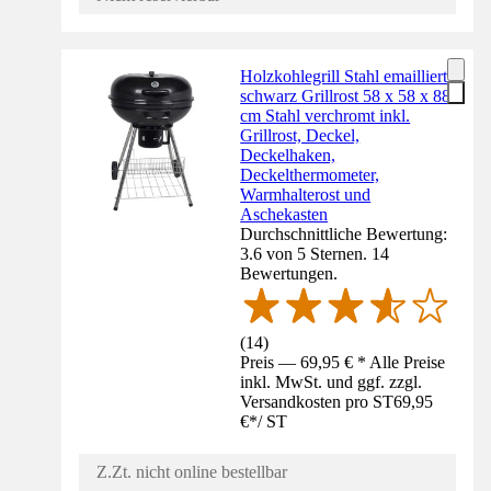
Holzkohlegrill Stahl emailliert
schwarz Grillrost 58 x 58 x 88
cm Stahl verchromt inkl.
Grillrost, Deckel,
Deckelhaken,
Deckelthermometer,
Warmhalterost und
Aschekasten
Durchschnittliche Bewertung:
3.6 von 5 Sternen. 14
Bewertungen.
(
14
)
Preis — 69,95 € * Alle Preise
inkl. MwSt. und ggf. zzgl.
Versandkosten pro ST
69,95
€
*
/
ST
Z.Zt. nicht online bestellbar