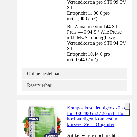
Versandkosten pro ST
0,99 €
*
/
ST
Entspricht 11,00 € pro
m²
(
11,00 €
/
m²
)
Bei Abnahme von 144 ST:
Preis — 0,94 € * Alle Preise
inkl. MwSt. und ggf. zzgl.
Versandkosten pro ST
0,94 €
*
/
ST
Entspricht 10,44 € pro
m²
(
10,44 €
/
m²
)
Online bestellbar
Reservierbar
Kompostbeschleuniger - 20 kg
für 100–400 m2 / 20 m3 - Für
hochwertigen Kompost in
kürzerer Zeit - Organifer
Artikel wurde noch nicht