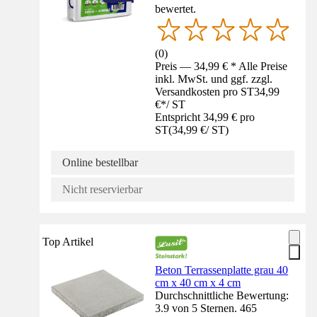
bewertet.
(
0
)
Preis — 34,99 € * Alle Preise
inkl. MwSt. und ggf. zzgl.
Versandkosten pro ST
34,99
€
*
/
ST
Entspricht 34,99 € pro
ST
(
34,99 €
/
ST
)
Online bestellbar
Nicht reservierbar
Top Artikel
Beton Terrassenplatte grau 40
cm x 40 cm x 4 cm
Durchschnittliche Bewertung:
3.9 von 5 Sternen. 465