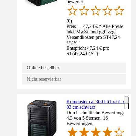
bewertet.
(
0
)
Preis — 47,24 € * Alle Preise
inkl. MwSt. und ggf. zzgl.
Versandkosten pro ST
47,24
€
*
/
ST
Entspricht 47,24 € pro
ST
(
47,24 €
/
ST
)
Online bestellbar
Nicht reservierbar
Komposter ca. 300 l 61 x 61 x
83 cm schwarz
Durchschnittliche Bewertung:
4.3 von 5 Sternen. 16
Bewertungen.