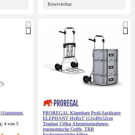
Reservierbar
l/Aluminium,
PROREGAL Klappbare Profi-Sackkarre
ELEPHANT HxBxT 112x49x52cm
g: 4 von 5
Traglast 150kg Aluminiumrahmen,
ergonomische Griffe, TRR
Fachgummiräder Silber