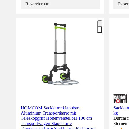
Reservierbar
Reser
HOMCOM Sackkarre klappbar
Sackkarr
Aluminium Transportkarre mit
kg
Teleskopgriff Höhenverstellbar 100 cm
Durchsch
Transportwagen Stapelkarre
Sternen
Treppensackkarre Sackkarren für Umzug