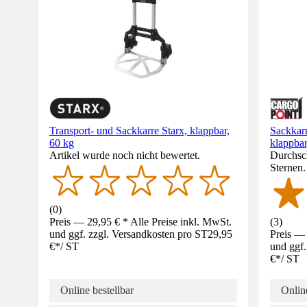
Transport- und Sackkarre Starx, klappbar,
Sackkar
60 kg
klappbar
Artikel wurde noch nicht bewertet.
Durchsch
Sternen
(
0
)
Preis — 29,95 € * Alle Preise inkl. MwSt.
(
3
)
und ggf. zzgl. Versandkosten pro ST
29,95
Preis — 
€
*
/
ST
und ggf.
€
*
/
ST
Online bestellbar
Online