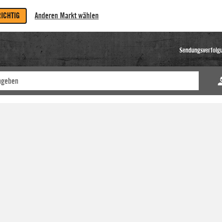
RICHTIG
Anderen Markt wählen
Sendungsverfolg