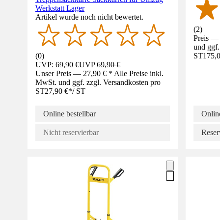
Werkstatt Lager
Artikel wurde noch nicht bewertet.
(
2
)
Preis — 
und ggf.
(
0
)
ST
175,0
UVP: 69,90 €
UVP
69,90 €
Unser Preis — 27,90 € * Alle Preise inkl.
MwSt. und ggf. zzgl. Versandkosten pro
ST
27,90 €
*
/
ST
Online bestellbar
Online
Nicht reservierbar
Reser