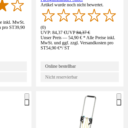
Artikel wurde noch nicht bewertet.
se inkl. MwSt.
n pro ST
39,90
(
0
)
UVP: 84,37 €
UVP
84,37 €
Unser Preis — 54,90 € * Alle Preise inkl.
MwSt. und ggf. zzgl. Versandkosten pro
ST
54,90 €
*
/
ST
Online bestellbar
Nicht reservierbar