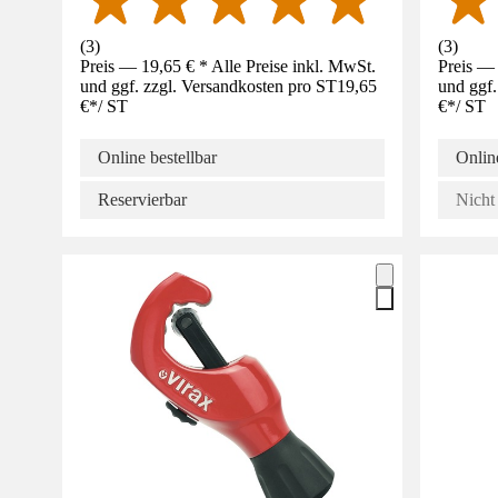
(
3
)
(
3
)
Preis — 19,65 € * Alle Preise inkl. MwSt.
Preis — 
und ggf. zzgl. Versandkosten pro ST
19,65
und ggf.
€
*
/
ST
€
*
/
ST
Online bestellbar
Online
Reservierbar
Nicht 