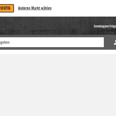
RICHTIG
Anderen Markt wählen
Sendungsverfolg