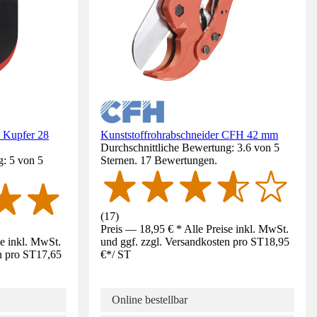
 Kupfer 28
Kunststoffrohrabschneider CFH 42 mm
Durchschnittliche Bewertung: 3.6 von 5
g: 5 von 5
Sternen. 17 Bewertungen.
(
17
)
Preis — 18,95 € * Alle Preise inkl. MwSt.
se inkl. MwSt.
und ggf. zzgl. Versandkosten pro ST
18,95
n pro ST
17,65
€
*
/
ST
Online bestellbar