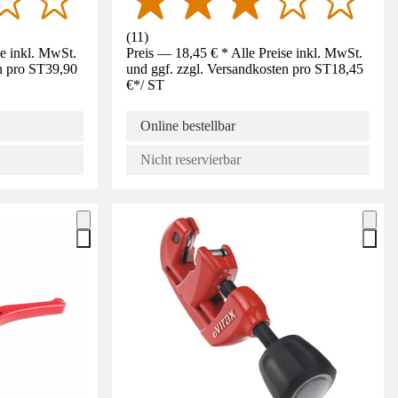
(
11
)
se inkl. MwSt.
Preis — 18,45 € * Alle Preise inkl. MwSt.
n pro ST
39,90
und ggf. zzgl. Versandkosten pro ST
18,45
€
*
/
ST
Online bestellbar
Nicht reservierbar