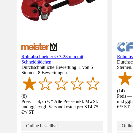
Rohrabschneider Ø 3-28 mm mit
Rohrabs
Schneidrädchen
Durchsch
Durchschnittliche Bewertung: 1 von 5
Sternen
Sternen. 8 Bewertungen.
(
14
)
(
8
)
Preis — 
Preis — 4,75 € * Alle Preise inkl. MwSt.
und ggf.
und ggf. zzgl. Versandkosten pro ST
4,75
€
*
/
ST
€
*
/
ST
Online bestellbar
Online