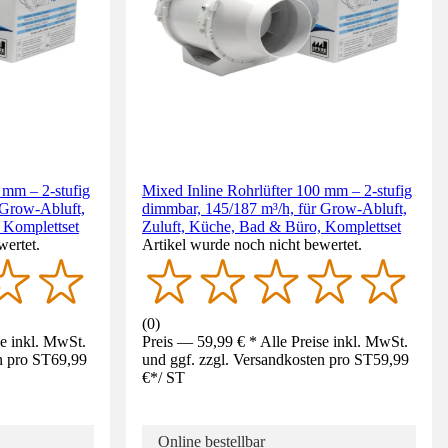
 mm – 2-stufig
Mixed Inline Rohrlüfter 100 mm – 2-stufig
 Grow-Abluft,
dimmbar, 145/187 m³/h, für Grow-Abluft,
 Komplettset
Zuluft, Küche, Bad & Büro, Komplettset
wertet.
Artikel wurde noch nicht bewertet.
(
0
)
se inkl. MwSt.
Preis — 59,99 € * Alle Preise inkl. MwSt.
n pro ST
69,99
und ggf. zzgl. Versandkosten pro ST
59,99
€
*
/
ST
Online bestellbar