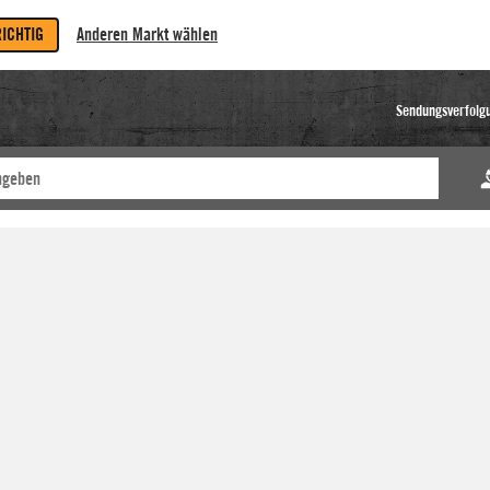
RICHTIG
Anderen Markt wählen
Sendungsverfolg