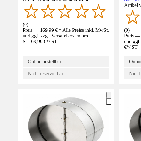
Artikel 
(
0
)
Preis — 169,99 € * Alle Preise inkl. MwSt.
(
0
)
und ggf. zzgl. Versandkosten pro
Preis — 
ST
169,99 €
*
/
ST
und ggf.
€
*
/
ST
Online bestellbar
Online
Nicht reservierbar
Nicht 