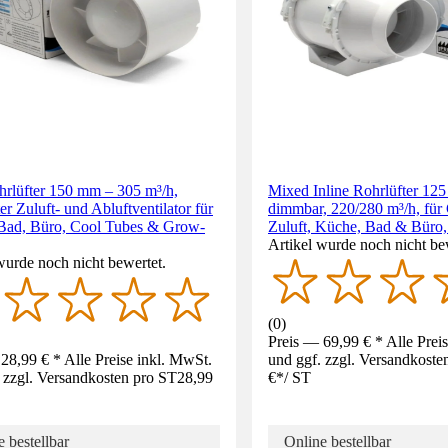
hrlüfter 150 mm – 305 m³/h,
Mixed Inline Rohrlüfter 125
ter Zuluft- und Abluftventilator für
dimmbar, 220/280 m³/h, für
Bad, Büro, Cool Tubes & Grow-
Zuluft, Küche, Bad & Büro,
Artikel wurde noch nicht be
wurde noch nicht bewertet.
(
0
)
Preis — 69,99 € * Alle Prei
28,99 € * Alle Preise inkl. MwSt.
und ggf. zzgl. Versandkoste
 zzgl. Versandkosten pro ST
28,99
€
*
/
ST
 bestellbar
Online bestellbar