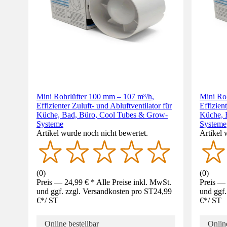
Mini Rohrlüfter 100 mm – 107 m³/h,
Mini Ro
Effizienter Zuluft- und Abluftventilator für
Effizien
Küche, Bad, Büro, Cool Tubes & Grow-
Küche, 
Systeme
Systeme
Artikel wurde noch nicht bewertet.
Artikel 
(
0
)
(
0
)
Preis — 24,99 € * Alle Preise inkl. MwSt.
Preis — 
und ggf. zzgl. Versandkosten pro ST
24,99
und ggf.
€
*
/
ST
€
*
/
ST
Online bestellbar
Online