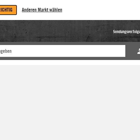
RICHTIG
Anderen Markt wählen
Sendungsverfolg