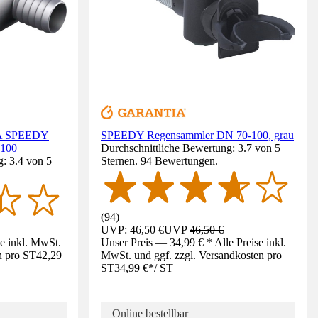
A SPEEDY
SPEEDY Regensammler DN 70-100, grau
 100
Durchschnittliche Bewertung: 3.7 von 5
: 3.4 von 5
Sternen. 94 Bewertungen.
(
94
)
UVP: 46,50 €
UVP
46,50 €
se inkl. MwSt.
Unser Preis — 34,99 € * Alle Preise inkl.
n pro ST
42,29
MwSt. und ggf. zzgl. Versandkosten pro
ST
34,99 €
*
/
ST
Online bestellbar