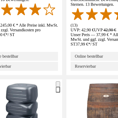
Sternen. 13 Bewertungen.
245,00 € * Alle Preise inkl. MwSt.
(
13
)
 zzgl. Versandkosten pro
UVP: 42,90 €
UVP
42,90 €
0 €
*
/
ST
Unser Preis — 37,99 € * Alle
MwSt. und ggf. zzgl. Versa
ST
37,99 €
*
/
ST
 bestellbar
Online bestellbar
vierbar
Reservierbar