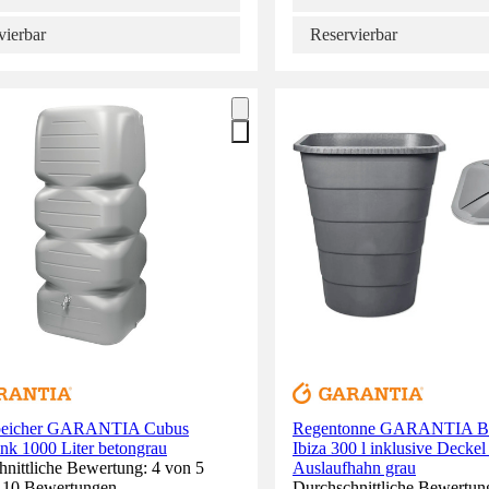
vierbar
Reservierbar
peicher GARANTIA Cubus
Regentonne GARANTIA B
nk 1000 Liter betongrau
Ibiza 300 l inklusive Deckel
nittliche Bewertung: 4 von 5
Auslaufhahn grau
. 10 Bewertungen.
Durchschnittliche Bewertung