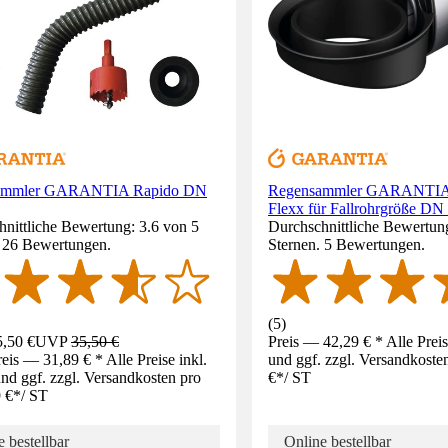
ammler GARANTIA Rapido DN
Regensammler GARANTI
Flexx für Fallrohrgröße DN
nittliche Bewertung: 3.6 von 5
Durchschnittliche Bewertung
. 26 Bewertungen.
Sternen. 5 Bewertungen.
(
5
)
,50 €
UVP
35,50 €
Preis — 42,29 € * Alle Prei
eis — 31,89 € * Alle Preise inkl.
und ggf. zzgl. Versandkoste
d ggf. zzgl. Versandkosten pro
€
*
/
ST
 €
*
/
ST
 bestellbar
Online bestellbar