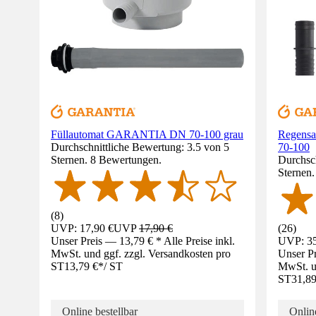
Füllautomat GARANTIA DN 70-100 grau
Regens
Durchschnittliche Bewertung: 3.5 von 5
70-100
Sternen. 8 Bewertungen.
Durchsch
Sternen
(
8
)
UVP: 17,90 €
UVP
17,90 €
(
26
)
Unser Preis — 13,79 € * Alle Preise inkl.
UVP: 35
MwSt. und ggf. zzgl. Versandkosten pro
Unser Pr
ST
13,79 €
*
/
ST
MwSt. un
ST
31,89
Online bestellbar
Online