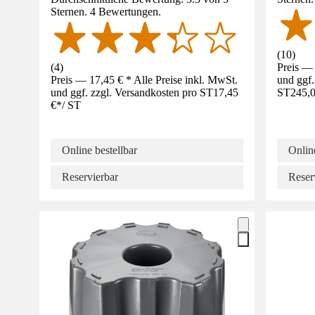
Sternen. 4 Bewertungen.
(
10
)
(
4
)
Preis — 
Preis — 17,45 € * Alle Preise inkl. MwSt.
und ggf.
und ggf. zzgl. Versandkosten pro ST
17,45
ST
245,0
€
*
/
ST
Online bestellbar
Online
Reservierbar
Reser