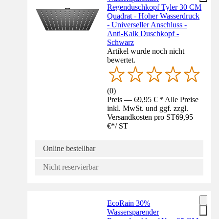
Regenduschkopf Tyler 30 CM
Quadrat - Hoher Wasserdruck
- Universeller Anschluss -
Anti-Kalk Duschkopf -
Schwarz
Artikel wurde noch nicht
bewertet.
(
0
)
Preis — 69,95 € * Alle Preise
inkl. MwSt. und ggf. zzgl.
Versandkosten pro ST
69,95
€
*
/
ST
Online bestellbar
Nicht reservierbar
EcoRain 30%
Wassersparender