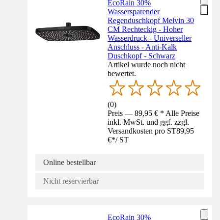
EcoRain 30%
Wassersparender
Regenduschkopf Melvin 30
CM Rechteckig - Hoher
Wasserdruck - Universeller
Anschluss - Anti-Kalk
Duschkopf - Schwarz
Artikel wurde noch nicht
bewertet.
(
0
)
Preis — 89,95 € * Alle Preise
inkl. MwSt. und ggf. zzgl.
Versandkosten pro ST
89,95
€
*
/
ST
Online bestellbar
Nicht reservierbar
EcoRain 30%