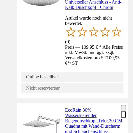
Universeller Anschluss - Anti-
Kalk Duschkopf - Chrom
Artikel wurde noch nicht
bewertet.
(
0
)
Preis — 109,95 € * Alle Preise
inkl. MwSt. und ggf. zzgl.
Versandkosten pro ST
109,95
€
*
/
ST
Online bestellbar
Nicht reservierbar
EcoRain 30%
Wassersparender
Regenduschkopf Tyler 20 CM
Quadrat mit Wand-Duscharm
und Schlauchanschluss -