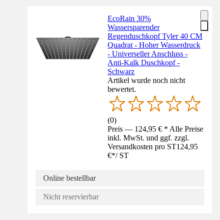
EcoRain 30%
Wassersparender
Regenduschkopf Tyler 40 CM
Quadrat - Hoher Wasserdruck
- Universeller Anschluss -
Anti-Kalk Duschkopf -
Schwarz
Artikel wurde noch nicht
bewertet.
(
0
)
Preis — 124,95 € * Alle Preise
inkl. MwSt. und ggf. zzgl.
Versandkosten pro ST
124,95
€
*
/
ST
Online bestellbar
Nicht reservierbar