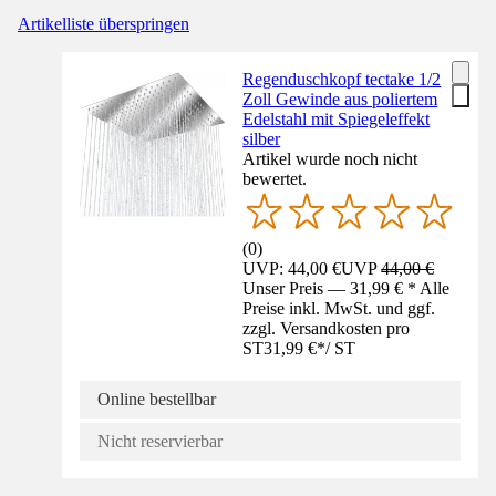
Artikelliste überspringen
Regenduschkopf tectake 1/2
Zoll Gewinde aus poliertem
Edelstahl mit Spiegeleffekt
silber
Artikel wurde noch nicht
bewertet.
(
0
)
UVP: 44,00 €
UVP
44,00 €
Unser Preis — 31,99 € * Alle
Preise inkl. MwSt. und ggf.
zzgl. Versandkosten pro
ST
31,99 €
*
/
ST
Online bestellbar
Nicht reservierbar