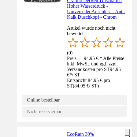
CM mit Decken-Duscharm -
Hoher Wasserdruck -
Universeller Anschluss - Anti-
Kalk Duschkopf - Chrom
Artikel wurde noch nicht
bewertet.
(
0
)
Preis — 94,95 € * Alle Preise
inkl. MwSt. und ggf. zzgl.
Versandkosten pro ST
94,95
€
*
/
ST
Entspricht 84,95 € pro
ST
(
84,95 €
/
ST
)
Online bestellbar
Nicht reservierbar
EcoRain 30%