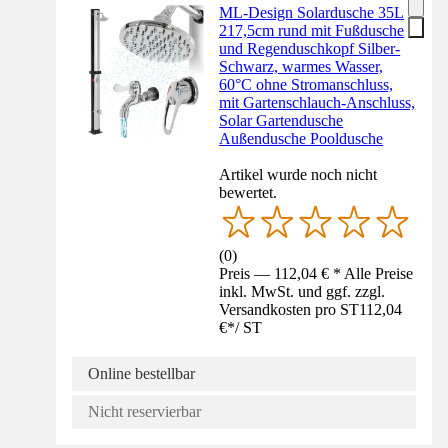
ML-Design Solardusche 35L
217,5cm rund mit Fußdusche
und Regenduschkopf Silber-
Schwarz, warmes Wasser,
60°C ohne Stromanschluss,
mit Gartenschlauch-Anschluss,
Solar Gartendusche
Außendusche Pooldusche
Artikel wurde noch nicht
bewertet.
(
0
)
Preis — 112,04 € * Alle Preise
inkl. MwSt. und ggf. zzgl.
Versandkosten pro ST
112,04
€
*
/
ST
Online bestellbar
Nicht reservierbar