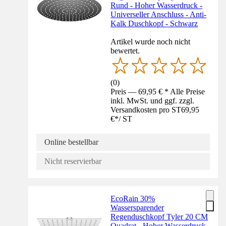
Rund - Hoher Wasserdruck -
Universeller Anschluss - Anti-
Kalk Duschkopf - Schwarz
Artikel wurde noch nicht
bewertet.
(
0
)
Preis — 69,95 € * Alle Preise
inkl. MwSt. und ggf. zzgl.
Versandkosten pro ST
69,95
€
*
/
ST
Online bestellbar
Nicht reservierbar
EcoRain 30%
Wassersparender
Regenduschkopf Tyler 20 CM
Quadrat - Hoher Wasserdruck