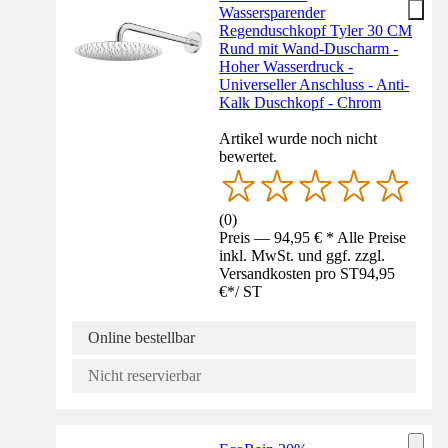
Wassersparender
Regenduschkopf Tyler 30 CM
Rund mit Wand-Duscharm -
Hoher Wasserdruck -
Universeller Anschluss - Anti-
Kalk Duschkopf - Chrom
Artikel wurde noch nicht
bewertet.
(
0
)
Preis — 94,95 € * Alle Preise
inkl. MwSt. und ggf. zzgl.
Versandkosten pro ST
94,95
€
*
/
ST
Online bestellbar
Nicht reservierbar