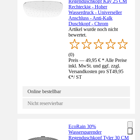
Regenduschkopf Kay 25 CM
Rechteckig - Hoher
Wasserdruck - Universeller
Anschluss - Anti-Kalk
Duschkopf - Chrom
Artikel wurde noch nicht
bewertet.
(
0
)
Preis — 49,95 € * Alle Preise
inkl. MwSt. und ggf. zzgl.
Versandkosten pro ST
49,95
€
*
/
ST
Online bestellbar
Nicht reservierbar
EcoRain 30%
Wassersparender
Regenduschkopf Tyler 30 CM