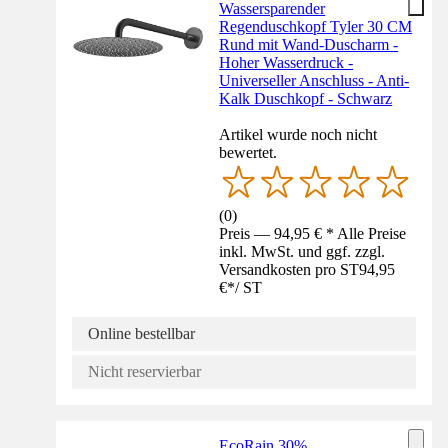
Wassersparender
Regenduschkopf Tyler 30 CM
Rund mit Wand-Duscharm -
Hoher Wasserdruck -
Universeller Anschluss - Anti-
Kalk Duschkopf - Schwarz
Artikel wurde noch nicht
bewertet.
(
0
)
Preis — 94,95 € * Alle Preise
inkl. MwSt. und ggf. zzgl.
Versandkosten pro ST
94,95
€
*
/
ST
Online bestellbar
Nicht reservierbar
EcoRain 30%