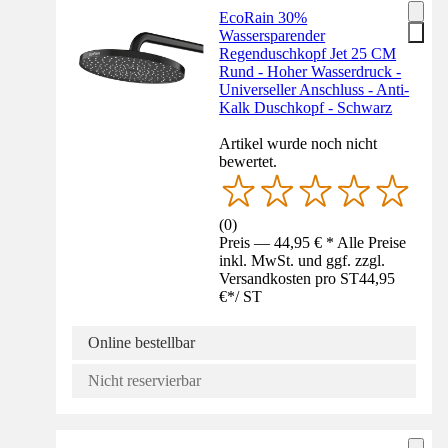
EcoRain 30%
Wassersparender
Regenduschkopf Jet 25 CM
Rund - Hoher Wasserdruck -
Universeller Anschluss - Anti-
Kalk Duschkopf - Schwarz
Artikel wurde noch nicht
bewertet.
(
0
)
Preis — 44,95 € * Alle Preise
inkl. MwSt. und ggf. zzgl.
Versandkosten pro ST
44,95
€
*
/
ST
Online bestellbar
Nicht reservierbar