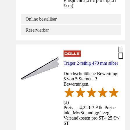
Entspricht 2,01 € pro m
(
2,01
€
/
m
)
Online bestellbar
Reservierbar
Träger 2-reihig 470 mm silber
Durchschnittliche Bewertung:
5 von 5 Sternen. 3
Bewertungen.
(
3
)
Preis — 4,25 € * Alle Preise
inkl. MwSt. und ggf. zzgl.
Versandkosten pro ST
4,25 €
*
/
ST