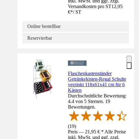
inkl. MwSt. und ggf. zzgl.
Versandkosten pro ST
12,95
€
*
/
ST
Online bestellbar
Reservierbar
Flaschenkastenständer
Getränkekisten-Regal Schulte
verzinkt 118x61x41 cm für 6
Kästen
Durchschnittliche Bewertung:
4.4 von 5 Sternen. 19
Bewertungen.
(
19
)
Preis — 21,95 € * Alle Preise
inkl. MwSt. und ggf. zzgl.