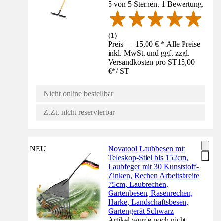
5 von 5 Sternen. 1 Bewertung.
(
1
)
Preis — 15,00 € * Alle Preise
inkl. MwSt. und ggf. zzgl.
Versandkosten pro ST
15,00
€
*
/
ST
Nicht online bestellbar
Z.Zt. nicht reservierbar
NEU
Novatool Laubbesen mit
Teleskop-Stiel bis 152cm,
Laubfeger mit 30 Kunststoff-
Zinken, Rechen Arbeitsbreite
75cm, Laubrechen,
Gartenbesen, Rasenrechen,
Harke, Landschaftsbesen,
Gartengerät Schwarz
Artikel wurde noch nicht