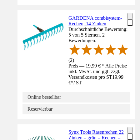
GARDENA combisystem-
Rechen, 14 Zinken
Durchschnittliche Bewertung:
5 von 5 Sternen. 2
Bewertungen.
(
2
)
Preis — 19,99 € * Alle Preise
inkl. MwSt. und ggf. zzgl.
Versandkosten pro ST
19,99
€
*
/
ST
Online bestellbar
Reservierbar
Synx Tools Rasenrechen 22
Zinken – grün – Rechen –