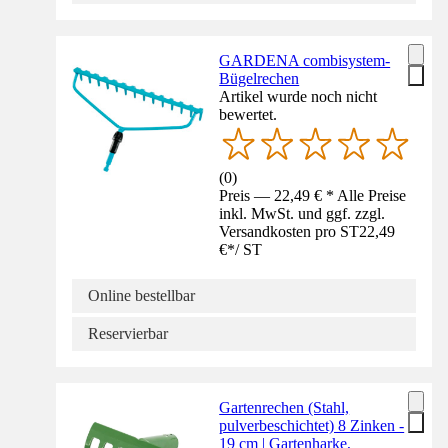
GARDENA combisystem-
Bügelrechen
Artikel wurde noch nicht
bewertet.
(
0
)
Preis — 22,49 € * Alle Preise
inkl. MwSt. und ggf. zzgl.
Versandkosten pro ST
22,49
€
*
/
ST
Online bestellbar
Reservierbar
Gartenrechen (Stahl,
pulverbeschichtet) 8 Zinken -
19 cm | Gartenharke,