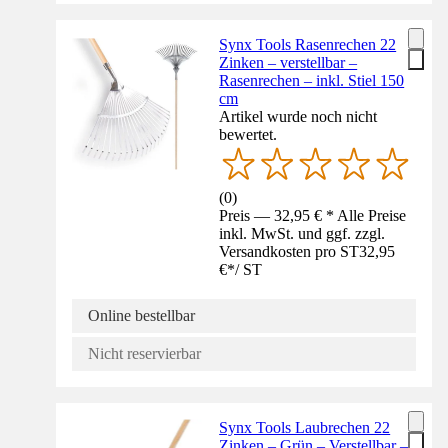
Synx Tools Rasenrechen 22
Zinken – verstellbar –
Rasenrechen – inkl. Stiel 150
cm
Artikel wurde noch nicht
bewertet.
(
0
)
Preis — 32,95 € * Alle Preise
inkl. MwSt. und ggf. zzgl.
Versandkosten pro ST
32,95
€
*
/
ST
Online bestellbar
Nicht reservierbar
Synx Tools Laubrechen 22
Zinken – Grün – Verstellbar –