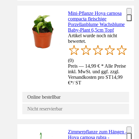
Mini-Pflanze Hoya carnosa
compacta fleischige
Porzellanblume Wachsblume
Baby-Plant 6,5cm Topf
Artikel wurde noch nicht
bewertet.
(
0
)
Preis — 14,99 € * Alle Preise
inkl. MwSt. und ggf. zzgl.
Versandkosten pro ST
14,99
€
*
/
ST
Online bestellbar
Nicht reservierbar
Zimmerpflanze zum Hängen -
Hoya carnosa rubra -