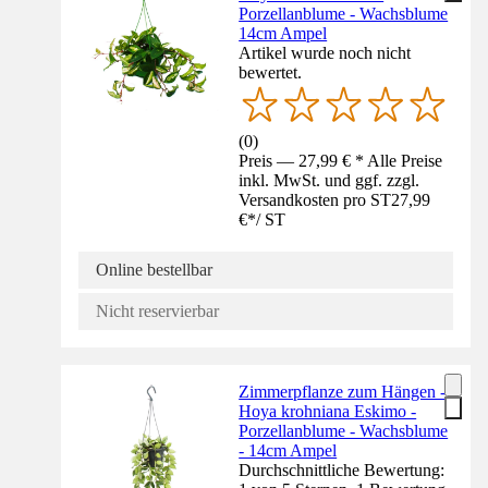
Porzellanblume - Wachsblume
14cm Ampel
Artikel wurde noch nicht
bewertet.
(
0
)
Preis — 27,99 € * Alle Preise
inkl. MwSt. und ggf. zzgl.
Versandkosten pro ST
27,99
€
*
/
ST
Online bestellbar
Nicht reservierbar
Zimmerpflanze zum Hängen -
Hoya krohniana Eskimo -
Porzellanblume - Wachsblume
- 14cm Ampel
Durchschnittliche Bewertung: