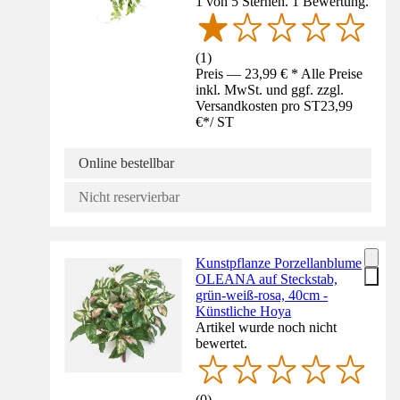
1 von 5 Sternen. 1 Bewertung.
(
1
)
Preis — 23,99 € * Alle Preise
inkl. MwSt. und ggf. zzgl.
Versandkosten pro ST
23,99
€
*
/
ST
Online bestellbar
Nicht reservierbar
Kunstpflanze Porzellanblume
OLEANA auf Steckstab,
grün-weiß-rosa, 40cm -
Künstliche Hoya
Artikel wurde noch nicht
bewertet.
(
0
)