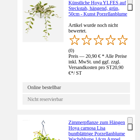
Künstliche Hoya YLFES auf
Steckstab, hängend, grün,
50cm - Kunst Porzellanblume
Artikel wurde noch nicht
bewertet.
(
0
)
Preis — 20,90 € * Alle Preise
inkl. MwSt. und ggf. zzgl.
Versandkosten pro ST
20,90
€
*
/
ST
Online bestellbar
Nicht reservierbar
Zimmerpflanze zum Hängen
Hoya carnosa Lisa
buntblättrige Porzellanblume
Wachsblume 14cm Ampel