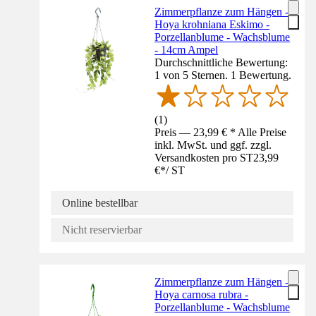
Zimmerpflanze zum Hängen -
Hoya krohniana Eskimo -
Porzellanblume - Wachsblume
- 14cm Ampel
Durchschnittliche Bewertung:
1 von 5 Sternen. 1 Bewertung.
(
1
)
Preis — 23,99 € * Alle Preise
inkl. MwSt. und ggf. zzgl.
Versandkosten pro ST
23,99
€
*
/
ST
Online bestellbar
Nicht reservierbar
Zimmerpflanze zum Hängen -
Hoya carnosa rubra -
Porzellanblume - Wachsblume