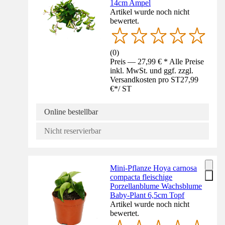
14cm Ampel
Artikel wurde noch nicht
bewertet.
(
0
)
Preis — 27,99 € * Alle Preise
inkl. MwSt. und ggf. zzgl.
Versandkosten pro ST
27,99
€
*
/
ST
Online bestellbar
Nicht reservierbar
Mini-Pflanze Hoya carnosa
compacta fleischige
Porzellanblume Wachsblume
Baby-Plant 6,5cm Topf
Artikel wurde noch nicht
bewertet.