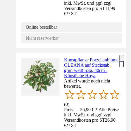
inkl. MwSt. und ggf. zzgl.
Versandkosten pro ST
11,99
€
*
/
ST
Online bestellbar
Nicht reservierbar
Kunstpflanze Porzellanblume
OLEANA auf Steckstab,
grün-weiß-rosa, 40cm -
Künstliche Hoya
Artikel wurde noch nicht
bewertet.
(
0
)
Preis — 26,90 € * Alle Preise
inkl. MwSt. und ggf. zzgl.
Versandkosten pro ST
26,90
€
*
/
ST