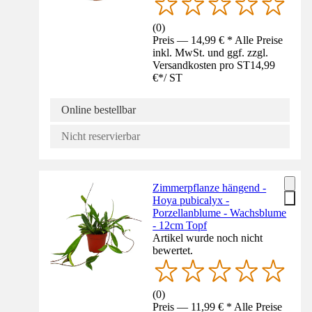
(
0
)
Preis — 14,99 € * Alle Preise
inkl. MwSt. und ggf. zzgl.
Versandkosten pro ST
14,99
€
*
/
ST
Online bestellbar
Nicht reservierbar
Zimmerpflanze hängend -
Hoya pubicalyx -
Porzellanblume - Wachsblume
- 12cm Topf
Artikel wurde noch nicht
bewertet.
(
0
)
Preis — 11,99 € * Alle Preise