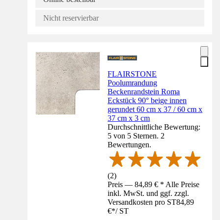
Nicht reservierbar
FLAIRSTONE
Poolumrandung
Beckenrandstein Roma
Eckstück 90° beige innen
gerundet 60 cm x 37 / 60 cm x
37 cm x 3 cm
Durchschnittliche Bewertung:
5 von 5 Sternen. 2
Bewertungen.
(
2
)
Preis — 84,89 € * Alle Preise
inkl. MwSt. und ggf. zzgl.
Versandkosten pro ST
84,89
€
*
/
ST