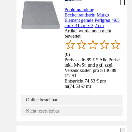
Poolumrandung
Beckenrandstein Margo
Element gerade Perlgrau 49,5
cm x 31 cm x 3,2 cm
Artikel wurde noch nicht
bewertet.
(
0
)
Preis — 36,89 € * Alle Preise
inkl. MwSt. und ggf. zzgl.
Versandkosten pro ST
36,89
€
*
/
ST
Entspricht 74,53 € pro
m
(
74,53 €
/
m
)
Online bestellbar
Nicht reservierbar