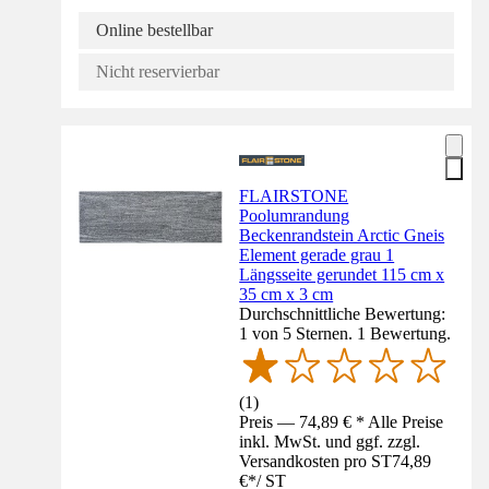
Online bestellbar
Nicht reservierbar
FLAIRSTONE
Poolumrandung
Beckenrandstein Arctic Gneis
Element gerade grau 1
Längsseite gerundet 115 cm x
35 cm x 3 cm
Durchschnittliche Bewertung:
1 von 5 Sternen. 1 Bewertung.
(
1
)
Preis — 74,89 € * Alle Preise
inkl. MwSt. und ggf. zzgl.
Versandkosten pro ST
74,89
€
*
/
ST