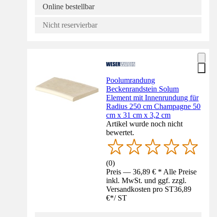
Online bestellbar
Nicht reservierbar
Poolumrandung
Beckenrandstein Solum
Element mit Innenrundung für
Radius 250 cm Champagne 50
cm x 31 cm x 3,2 cm
Artikel wurde noch nicht
bewertet.
(
0
)
Preis — 36,89 € * Alle Preise
inkl. MwSt. und ggf. zzgl.
Versandkosten pro ST
36,89
€
*
/
ST