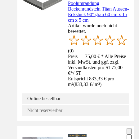
Poolumrandung
Beckenrandstein Titan Aussen-
Eckstück 90° grau 60 cm x 15
cm x 5 cm
Artikel wurde noch nicht
bewertet.
(
0
)
Preis — 75,00 € * Alle Preise
inkl. MwSt. und ggf. zzgl.
Versandkosten pro ST
75,00
€
*
/
ST
Entspricht 833,33 € pro
m²
(
833,33 €
/
m²
)
Online bestellbar
Nicht reservierbar