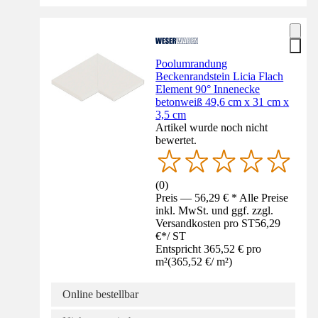
Poolumrandung
Beckenrandstein Licia Flach
Element 90° Innenecke
betonweiß 49,6 cm x 31 cm x
3,5 cm
Artikel wurde noch nicht
bewertet.
(
0
)
Preis — 56,29 € * Alle Preise
inkl. MwSt. und ggf. zzgl.
Versandkosten pro ST
56,29
€
*
/
ST
Entspricht 365,52 € pro
m²
(
365,52 €
/
m²
)
Online bestellbar