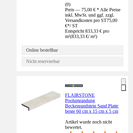
(
0
)
Preis — 75,00 € * Alle Preise
inkl. MwSt. und ggf. zzgl.
Versandkosten pro ST
75,00
€
*
/
ST
Entspricht 833,33 € pro
m²
(
833,33 €
/
m²
)
Online bestellbar
Nicht reservierbar
FLAIRSTONE
Poolumrandung
Beckenrandstein Sand Platte
beige 60 cm x 15 cm x 5 cm
Artikel wurde noch nicht
bewertet.