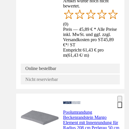
Artikel wurde noch nicht
bewertet.
(
0
)
Preis — 45,89 € * Alle Preise
inkl. MwSt. und ggf. zzgl.
Versandkosten pro ST
45,89
€
*
/
ST
Entspricht 61,43 € pro
m
(
61,43 €
/
m
)
Online bestellbar
Nicht reservierbar
Poolumrandung
Beckenrandstein Margo
Element mit Innenrundung für
Radius 208 cm Perlgrau 50 cm