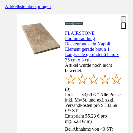
Artikelliste überspringen
FLAIRSTONE
Poolumrandung
Beckenrandstein Napoli
Element gerade braun 1
Längsseite gerundet 61 cm x
35 cm x 3 cm
Artikel wurde noch nicht
bewertet.
(
0
)
Preis — 33,69 € * Alle Preise
inkl. MwSt. und ggf. zzgl.
Versandkosten pro ST
33,69
€
*
/
ST
Entspricht 55,23 € pro
m
(
55,23 €
/
m
)
Bei Abnahme von 40 ST: