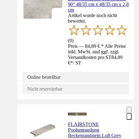
90° 48/35 cm x 48/35 cm x 2,8
cm
Artikel wurde noch nicht
bewertet.
(
0
)
Preis — 84,89 € * Alle Preise
inkl. MwSt. und ggf. zzgl.
Versandkosten pro ST
84,89
€
*
/
ST
Online bestellbar
Nicht reservierbar
FLAIRSTONE
Poolumrandung
Beckenrandstein Loft Grey