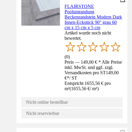
FLAIRSTONE
Poolumrandung
Beckenrandstein Modern Dark
Innen-Eckstück 90° grau 60
cm x 15 cm x 5 cm
Artikel wurde noch nicht
bewertet.
(
0
)
Preis — 149,00 € * Alle Preise
inkl. MwSt. und ggf. zzgl.
Versandkosten pro ST
149,00
€
*
/
ST
Entspricht 1655,56 € pro
m²
(
1655,56 €
/
m²
)
Nicht online bestellbar
Nicht reservierbar