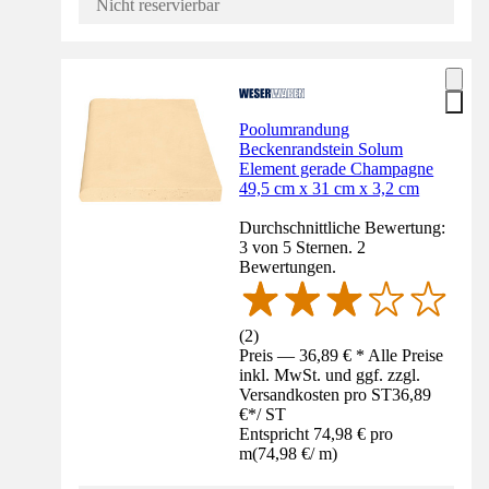
Nicht reservierbar
Poolumrandung
Beckenrandstein Solum
Element gerade Champagne
49,5 cm x 31 cm x 3,2 cm
Durchschnittliche Bewertung:
3 von 5 Sternen. 2
Bewertungen.
(
2
)
Preis — 36,89 € * Alle Preise
inkl. MwSt. und ggf. zzgl.
Versandkosten pro ST
36,89
€
*
/
ST
Entspricht 74,98 € pro
m
(
74,98 €
/
m
)