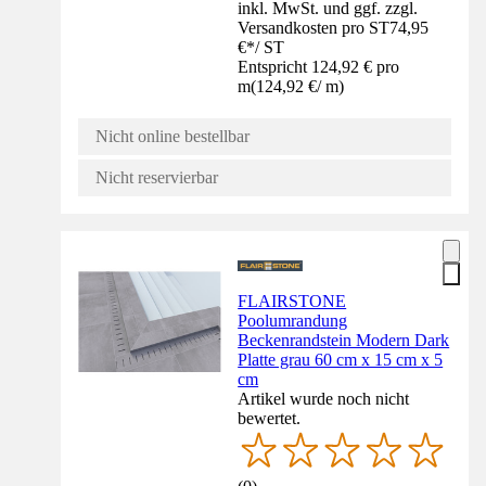
inkl. MwSt. und ggf. zzgl.
Versandkosten pro ST
74,95
€
*
/
ST
Entspricht 124,92 € pro
m
(
124,92 €
/
m
)
Nicht online bestellbar
Nicht reservierbar
FLAIRSTONE
Poolumrandung
Beckenrandstein Modern Dark
Platte grau 60 cm x 15 cm x 5
cm
Artikel wurde noch nicht
bewertet.