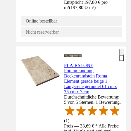
Entspricht 197,80 € pro
m²
(
197,80 €
/
m²
)
Online bestellbar
Nicht reservierbar
FLAIRSTONE
Poolumrandung
Beckenrandstein Roma
Element gerade beige 1
Längsseite gerundet 61 cm x
35 cm x 3 cm
Durchschnittliche Bewertung:
5 von 5 Sternen. 1 Bewertung.
(
1
)
Preis — 33,69 € * Alle Preise