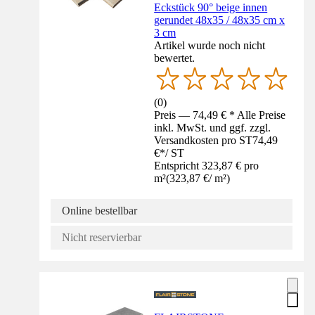
Eckstück 90° beige innen
gerundet 48x35 / 48x35 cm x
3 cm
Artikel wurde noch nicht
bewertet.
(
0
)
Preis — 74,49 € * Alle Preise
inkl. MwSt. und ggf. zzgl.
Versandkosten pro ST
74,49
€
*
/
ST
Entspricht 323,87 € pro
m²
(
323,87 €
/
m²
)
Online bestellbar
Nicht reservierbar