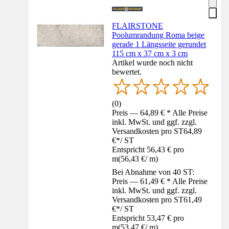
FLAIRSTONE
Poolumrandung Roma beige
gerade 1 Längsseite gerundet
115 cm x 37 cm x 3 cm
Artikel wurde noch nicht
bewertet.
(
0
)
Preis — 64,89 € * Alle Preise
inkl. MwSt. und ggf. zzgl.
Versandkosten pro ST
64,89
€
*
/
ST
Entspricht 56,43 € pro
m
(
56,43 €
/
m
)
Bei Abnahme von 40 ST:
Preis — 61,49 € * Alle Preise
inkl. MwSt. und ggf. zzgl.
Versandkosten pro ST
61,49
€
*
/
ST
Entspricht 53,47 € pro
m
(
53,47 €
/
m
)