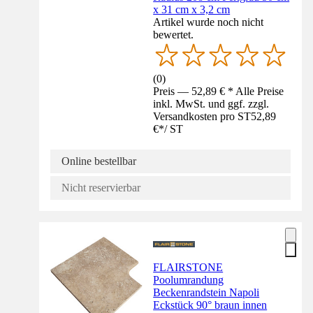
x 31 cm x 3,2 cm
Artikel wurde noch nicht
bewertet.
(
0
)
Preis — 52,89 € * Alle Preise
inkl. MwSt. und ggf. zzgl.
Versandkosten pro ST
52,89
€
*
/
ST
Online bestellbar
Nicht reservierbar
FLAIRSTONE
Poolumrandung
Beckenrandstein Napoli
Eckstück 90° braun innen