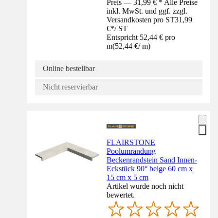
Preis — 31,99 € * Alle Preise
inkl. MwSt. und ggf. zzgl.
Versandkosten pro ST
31,99
€
*
/
ST
Entspricht 52,44 € pro
m
(
52,44 €
/
m
)
Online bestellbar
Nicht reservierbar
FLAIRSTONE
Poolumrandung
Beckenrandstein Sand Innen-
Eckstück 90° beige 60 cm x
15 cm x 5 cm
Artikel wurde noch nicht
bewertet.