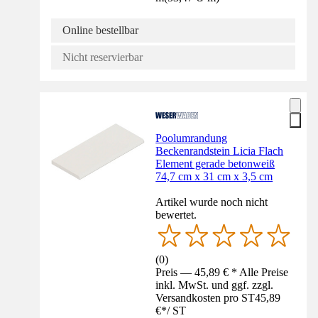
Online bestellbar
Nicht reservierbar
Poolumrandung
Beckenrandstein Licia Flach
Element gerade betonweiß
74,7 cm x 31 cm x 3,5 cm
Artikel wurde noch nicht
bewertet.
(
0
)
Preis — 45,89 € * Alle Preise
inkl. MwSt. und ggf. zzgl.
Versandkosten pro ST
45,89
€
*
/
ST