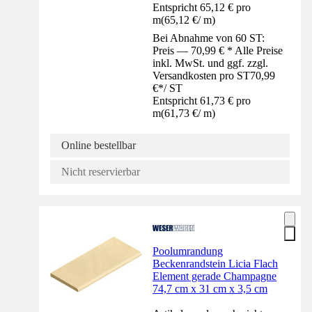
Entspricht 65,12 € pro
m
(
65,12 €
/
m
)
Bei Abnahme von 60 ST:
Preis — 70,99 € * Alle Preise
inkl. MwSt. und ggf. zzgl.
Versandkosten pro ST
70,99
€
*
/
ST
Entspricht 61,73 € pro
m
(
61,73 €
/
m
)
Online bestellbar
Nicht reservierbar
Poolumrandung
Beckenrandstein Licia Flach
Element gerade Champagne
74,7 cm x 31 cm x 3,5 cm