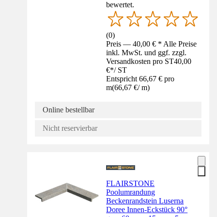
bewertet.
(
0
)
Preis — 40,00 € * Alle Preise
inkl. MwSt. und ggf. zzgl.
Versandkosten pro ST
40,00
€
*
/
ST
Entspricht 66,67 € pro
m
(
66,67 €
/
m
)
Online bestellbar
Nicht reservierbar
FLAIRSTONE
Poolumrandung
Beckenrandstein Luserna
Doree Innen-Eckstück 90°