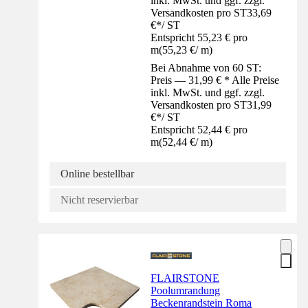
inkl. MwSt. und ggf. zzgl.
Versandkosten pro ST
33,69
€
*
/
ST
Entspricht 55,23 € pro
m
(
55,23 €
/
m
)
Bei Abnahme von 60 ST:
Preis — 31,99 € * Alle Preise
inkl. MwSt. und ggf. zzgl.
Versandkosten pro ST
31,99
€
*
/
ST
Entspricht 52,44 € pro
m
(
52,44 €
/
m
)
Online bestellbar
Nicht reservierbar
FLAIRSTONE
Poolumrandung
Beckenrandstein Roma