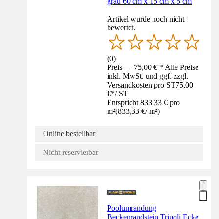
grau 60 cm x 15 cm x 5 cm
Artikel wurde noch nicht
bewertet.
(
0
)
Preis — 75,00 € * Alle Preise
inkl. MwSt. und ggf. zzgl.
Versandkosten pro ST
75,00
€
*
/
ST
Entspricht 833,33 € pro
m²
(
833,33 €
/
m²
)
Online bestellbar
Nicht reservierbar
Poolumrandung
Beckenrandstein Tripoli Ecke