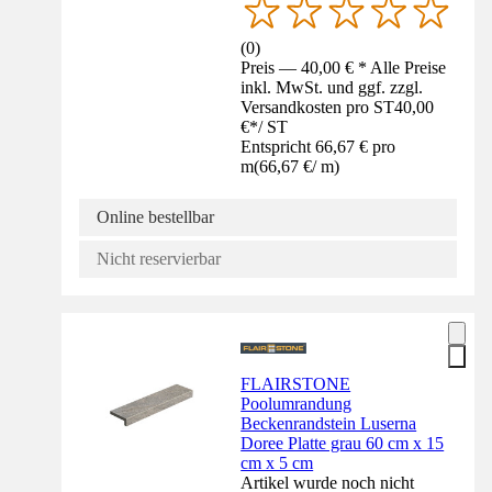
(
0
)
Preis — 40,00 € * Alle Preise
inkl. MwSt. und ggf. zzgl.
Versandkosten pro ST
40,00
€
*
/
ST
Entspricht 66,67 € pro
m
(
66,67 €
/
m
)
Online bestellbar
Nicht reservierbar
FLAIRSTONE
Poolumrandung
Beckenrandstein Luserna
Doree Platte grau 60 cm x 15
cm x 5 cm
Artikel wurde noch nicht