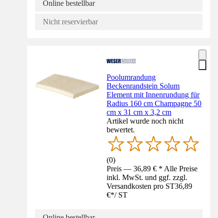
Online bestellbar
Nicht reservierbar
Poolumrandung
Beckenrandstein Solum
Element mit Innenrundung für
Radius 160 cm Champagne 50
cm x 31 cm x 3,2 cm
Artikel wurde noch nicht
bewertet.
(
0
)
Preis — 36,89 € * Alle Preise
inkl. MwSt. und ggf. zzgl.
Versandkosten pro ST
36,89
€
*
/
ST
Online bestellbar