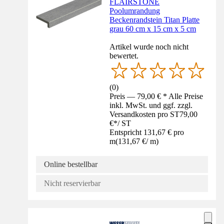
FLAIRSTONE
Poolumrandung
Beckenrandstein Titan Platte
grau 60 cm x 15 cm x 5 cm
Artikel wurde noch nicht
bewertet.
(
0
)
Preis — 79,00 € * Alle Preise
inkl. MwSt. und ggf. zzgl.
Versandkosten pro ST
79,00
€
*
/
ST
Entspricht 131,67 € pro
m
(
131,67 €
/
m
)
Online bestellbar
Nicht reservierbar