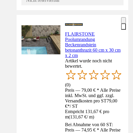
Nicht reservierbar
FLAIRSTONE
Poolumrandung
Beckenrandstein
betonanthrazit 60 cm x 30 cm
x 2 cm
Artikel wurde noch nicht
bewertet.
(
0
)
Preis — 79,00 € * Alle Preise
inkl. MwSt. und ggf. zzgl.
Versandkosten pro ST
79,00
€
*
/
ST
Entspricht 131,67 € pro
m
(
131,67 €
/
m
)
Bei Abnahme von 60 ST:
Preis — 74,95 € * Alle Preise