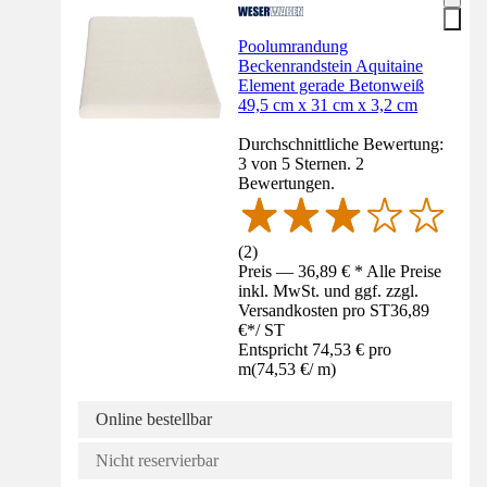
Poolumrandung
Beckenrandstein Aquitaine
Element gerade Betonweiß
49,5 cm x 31 cm x 3,2 cm
Durchschnittliche Bewertung:
3 von 5 Sternen. 2
Bewertungen.
(
2
)
Preis — 36,89 € * Alle Preise
inkl. MwSt. und ggf. zzgl.
Versandkosten pro ST
36,89
€
*
/
ST
Entspricht 74,53 € pro
m
(
74,53 €
/
m
)
Online bestellbar
Nicht reservierbar