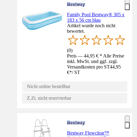
Family Pool Bestway® 305 x
183 x 56 cm blau
Artikel wurde noch nicht
bewertet.
(
0
)
Preis — 44,95 € * Alle Preise
inkl. MwSt. und ggf. zzgl.
Versandkosten pro ST
44,95
€
*
/
ST
Nicht online bestellbar
Z.Zt. nicht reservierbar
Bestway Flowclear™