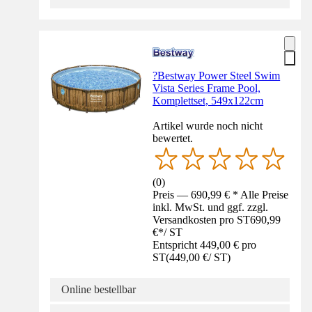
?Bestway Power Steel Swim
Vista Series Frame Pool,
Komplettset, 549x122cm
Artikel wurde noch nicht
bewertet.
(
0
)
Preis — 690,99 € * Alle Preise
inkl. MwSt. und ggf. zzgl.
Versandkosten pro ST
690,99
€
*
/
ST
Entspricht 449,00 € pro
ST
(
449,00 €
/
ST
)
Online bestellbar