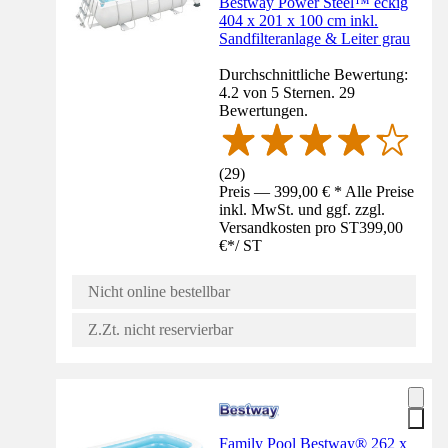
Bestway Power Steel™ eckig
404 x 201 x 100 cm inkl.
Sandfilteranlage & Leiter grau
Durchschnittliche Bewertung:
4.2 von 5 Sternen. 29
Bewertungen.
(
29
)
Preis — 399,00 € * Alle Preise
inkl. MwSt. und ggf. zzgl.
Versandkosten pro ST
399,00
€
*
/
ST
Nicht online bestellbar
Z.Zt. nicht reservierbar
Family Pool Bestway® 262 x