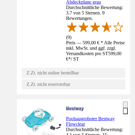
Abdeckplane grau
Durchschnittliche Bewertung:
3.7 von 5 Sternen. 9
Bewertungen.
(
9
)
Preis — 599,00 € * Alle Preise
inkl. MwSt. und ggf. zzgl.
Versandkosten pro ST
599,00
€
*
/
ST
Z.Zt. nicht online bestellbar
Z.Zt. nicht reservierbar
Poolsaugroboter Bestway
Flowclear
Durchschnittliche Bewertung:
4.1 von 5 Sternen. 15