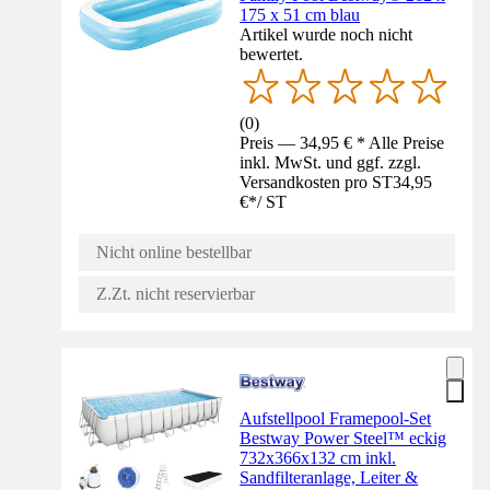
175 x 51 cm blau
Artikel wurde noch nicht
bewertet.
(
0
)
Preis — 34,95 € * Alle Preise
inkl. MwSt. und ggf. zzgl.
Versandkosten pro ST
34,95
€
*
/
ST
Nicht online bestellbar
Z.Zt. nicht reservierbar
Aufstellpool Framepool-Set
Bestway Power Steel™ eckig
732x366x132 cm inkl.
Sandfilteranlage, Leiter &