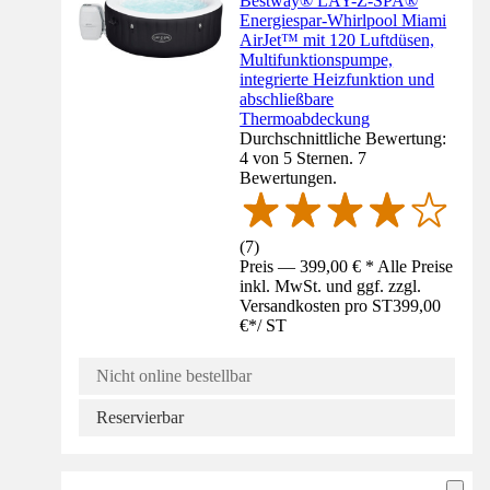
Bestway® LAY-Z-SPA®
Energiespar-Whirlpool Miami
AirJet™ mit 120 Luftdüsen,
Multifunktionspumpe,
integrierte Heizfunktion und
abschließbare
Thermoabdeckung
Durchschnittliche Bewertung:
4 von 5 Sternen. 7
Bewertungen.
(
7
)
Preis — 399,00 € * Alle Preise
inkl. MwSt. und ggf. zzgl.
Versandkosten pro ST
399,00
€
*
/
ST
Nicht online bestellbar
Reservierbar