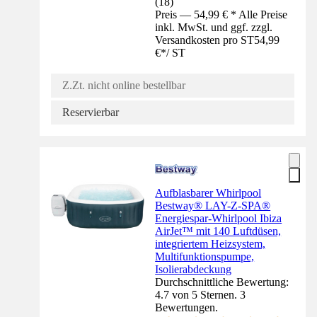
(
18
)
Preis — 54,99 € * Alle Preise
inkl. MwSt. und ggf. zzgl.
Versandkosten pro ST
54,99
€
*
/
ST
Z.Zt. nicht online bestellbar
Reservierbar
Aufblasbarer Whirlpool
Bestway® LAY-Z-SPA®
Energiespar-Whirlpool Ibiza
AirJet™ mit 140 Luftdüsen,
integriertem Heizsystem,
Multifunktionspumpe,
Isolierabdeckung
Durchschnittliche Bewertung:
4.7 von 5 Sternen. 3
Bewertungen.