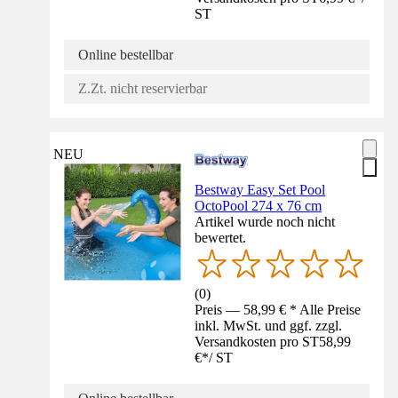
ST
Online bestellbar
Z.Zt. nicht reservierbar
NEU
Bestway Easy Set Pool
OctoPool 274 x 76 cm
Artikel wurde noch nicht
bewertet.
(
0
)
Preis — 58,99 € * Alle Preise
inkl. MwSt. und ggf. zzgl.
Versandkosten pro ST
58,99
€
*
/
ST