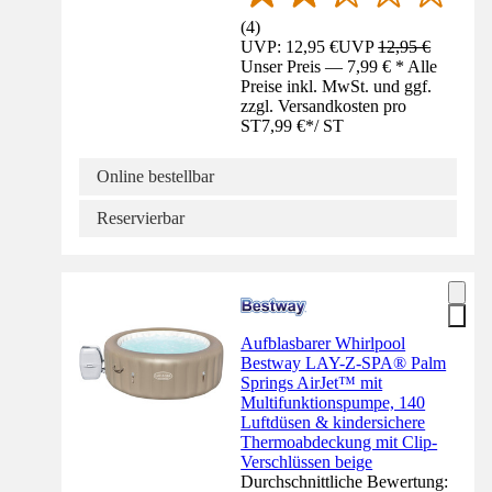
(
4
)
UVP: 12,95 €
UVP
12,95 €
Unser Preis — 7,99 € * Alle
Preise inkl. MwSt. und ggf.
zzgl. Versandkosten pro
ST
7,99 €
*
/
ST
Online bestellbar
Reservierbar
Aufblasbarer Whirlpool
Bestway LAY-Z-SPA® Palm
Springs AirJet™ mit
Multifunktionspumpe, 140
Luftdüsen & kindersichere
Thermoabdeckung mit Clip-
Verschlüssen beige
Durchschnittliche Bewertung: