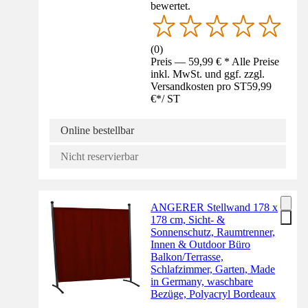
bewertet.
(
0
)
Preis — 59,99 € * Alle Preise
inkl. MwSt. und ggf. zzgl.
Versandkosten pro ST
59,99
€
*
/
ST
Online bestellbar
Nicht reservierbar
ANGERER Stellwand 178 x
178 cm, Sicht- &
Sonnenschutz, Raumtrenner,
Innen & Outdoor Büro
Balkon/Terrasse,
Schlafzimmer, Garten, Made
in Germany, waschbare
Bezüge, Polyacryl Bordeaux