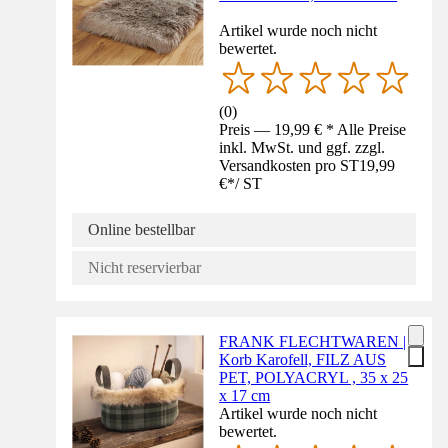
Artikel wurde noch nicht
bewertet.
(
0
)
Preis — 19,99 € * Alle Preise
inkl. MwSt. und ggf. zzgl.
Versandkosten pro ST
19,99
€
*
/
ST
Online bestellbar
Nicht reservierbar
FRANK FLECHTWAREN |
Korb Karofell, FILZ AUS
PET, POLYACRYL , 35 x 25
x 17 cm
Artikel wurde noch nicht
bewertet.