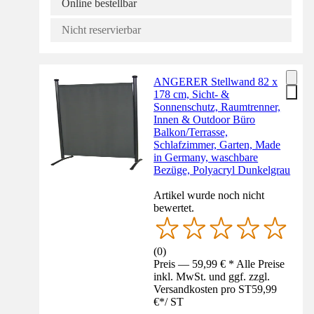
Online bestellbar
Nicht reservierbar
ANGERER Stellwand 82 x
178 cm, Sicht- &
Sonnenschutz, Raumtrenner,
Innen & Outdoor Büro
Balkon/Terrasse,
Schlafzimmer, Garten, Made
in Germany, waschbare
Bezüge, Polyacryl Dunkelgrau
Artikel wurde noch nicht
bewertet.
(
0
)
Preis — 59,99 € * Alle Preise
inkl. MwSt. und ggf. zzgl.
Versandkosten pro ST
59,99
€
*
/
ST