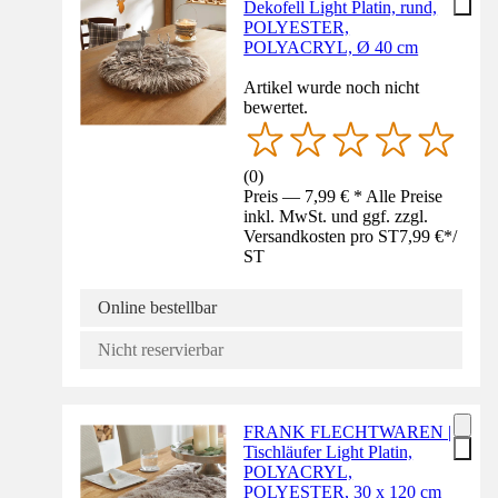
Dekofell Light Platin, rund,
POLYESTER,
POLYACRYL, Ø 40 cm
Artikel wurde noch nicht
bewertet.
(
0
)
Preis — 7,99 € * Alle Preise
inkl. MwSt. und ggf. zzgl.
Versandkosten pro ST
7,99 €
*
/
ST
Online bestellbar
Nicht reservierbar
FRANK FLECHTWAREN |
Tischläufer Light Platin,
POLYACRYL,
POLYESTER, 30 x 120 cm