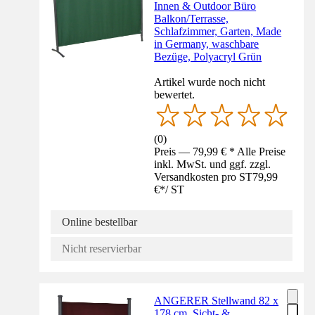
Innen & Outdoor Büro
Balkon/Terrasse,
Schlafzimmer, Garten, Made
in Germany, waschbare
Bezüge, Polyacryl Grün
Artikel wurde noch nicht
bewertet.
(
0
)
Preis — 79,99 € * Alle Preise
inkl. MwSt. und ggf. zzgl.
Versandkosten pro ST
79,99
€
*
/
ST
Online bestellbar
Nicht reservierbar
ANGERER Stellwand 82 x
178 cm, Sicht- &