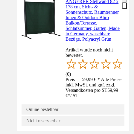
ANGERER Stellwand 82 x
178 cm, Sicht- &
Sonnenschutz, Raumtrenner,
Innen & Outdoor Büro
Balkon/Terrasse,
Schlafzimmer, Garten, Made
in Germany, waschbare
Bezüge, Polyacryl Grün
Artikel wurde noch nicht
bewertet.
(
0
)
Preis — 59,99 € * Alle Preise
inkl. MwSt. und ggf. zzgl.
Versandkosten pro ST
59,99
€
*
/
ST
Online bestellbar
Nicht reservierbar