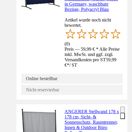
in Germany, waschbare
Bezüge, Polyacryl Blau
Artikel wurde noch nicht
bewertet.
(
0
)
Preis — 59,99 € * Alle Preise
inkl. MwSt. und ggf. zzgl.
Versandkosten pro ST
59,99
€
*
/
ST
Online bestellbar
Nicht reservierbar
ANGERER Stellwand 178 x
178 cm, Sicht- &
Sonnenschutz, Raumtrenner,
Innen & Outdoor Büro