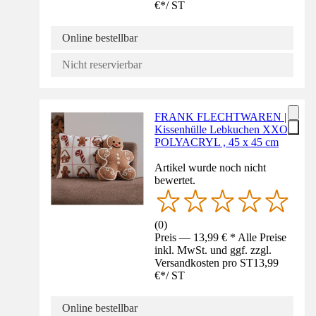
€
*
/
ST
Online bestellbar
Nicht reservierbar
FRANK FLECHTWAREN |
Kissenhülle Lebkuchen XXO,
POLYACRYL , 45 x 45 cm
Artikel wurde noch nicht
bewertet.
(
0
)
Preis — 13,99 € * Alle Preise
inkl. MwSt. und ggf. zzgl.
Versandkosten pro ST
13,99
€
*
/
ST
Online bestellbar