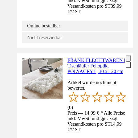
inkl. MwSt. und ggf. zzgl.
Versandkosten pro ST
39,99
€
*
/
ST
Online bestellbar
Nicht reservierbar
FRANK FLECHTWAREN |
Tischläufer Felloptik,
POLYACRYL, 30 x 120 cm
Artikel wurde noch nicht
bewertet.
(
0
)
Preis — 14,99 € * Alle Preise
inkl. MwSt. und ggf. zzgl.
Versandkosten pro ST
14,99
€
*
/
ST