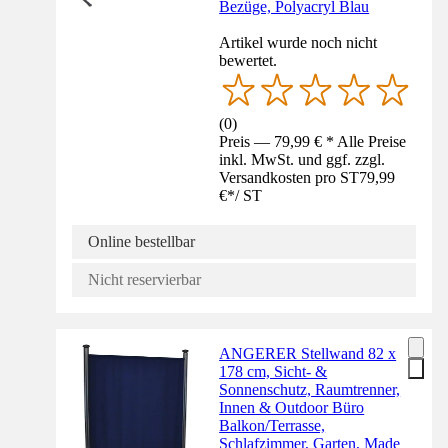
Bezüge, Polyacryl Blau
Artikel wurde noch nicht
bewertet.
(
0
)
Preis — 79,99 € * Alle Preise
inkl. MwSt. und ggf. zzgl.
Versandkosten pro ST
79,99
€
*
/
ST
Online bestellbar
Nicht reservierbar
ANGERER Stellwand 82 x
178 cm, Sicht- &
Sonnenschutz, Raumtrenner,
Innen & Outdoor Büro
Balkon/Terrasse,
Schlafzimmer, Garten, Made