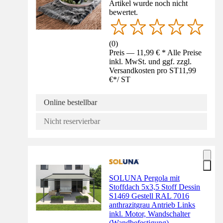
Artikel wurde noch nicht
bewertet.
(
0
)
Preis — 11,99 € * Alle Preise
inkl. MwSt. und ggf. zzgl.
Versandkosten pro ST
11,99
€
*
/
ST
Online bestellbar
Nicht reservierbar
SOLUNA Pergola mit
Stoffdach 5x3,5 Stoff Dessin
S1469 Gestell RAL 7016
anthrazitgrau Antrieb Links
inkl. Motor, Wandschalter
(Wandbefestigung)