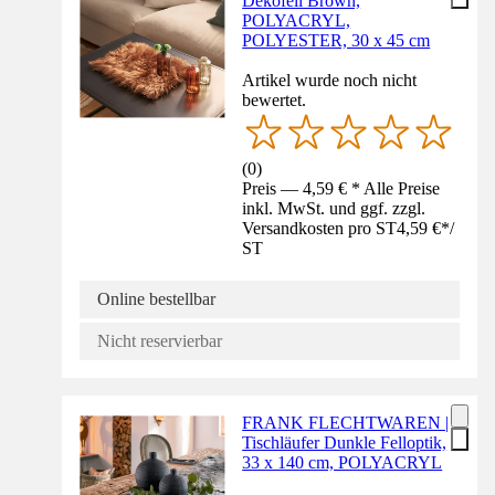
Dekofell Brown,
POLYACRYL,
POLYESTER, 30 x 45 cm
Artikel wurde noch nicht
bewertet.
(
0
)
Preis — 4,59 € * Alle Preise
inkl. MwSt. und ggf. zzgl.
Versandkosten pro ST
4,59 €
*
/
ST
Online bestellbar
Nicht reservierbar
FRANK FLECHTWAREN |
Tischläufer Dunkle Felloptik,
33 x 140 cm, POLYACRYL