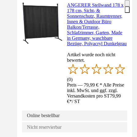
ANGERER Stellwand 178 x
178 cm, Sicht- &
Sonnenschutz, Raumtrenner,
Innen & Outdoor Büro
Balkon/Terrasse,
Schlafzimmer, Garten, Made
in Germany, waschbare
Bezüge, Polyacryl Dunkelgrau
Artikel wurde noch nicht
bewertet.
(
0
)
Preis — 79,99 € * Alle Preise
inkl. MwSt. und ggf. zzgl.
Versandkosten pro ST
79,99
€
*
/
ST
Online bestellbar
Nicht reservierbar