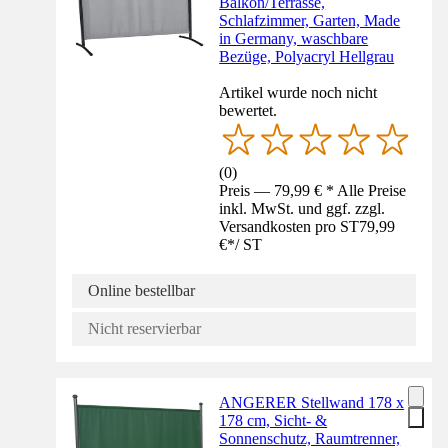
Balkon/Terrasse,
Schlafzimmer, Garten, Made
in Germany, waschbare
Bezüge, Polyacryl Hellgrau
Artikel wurde noch nicht
bewertet.
(
0
)
Preis — 79,99 € * Alle Preise
inkl. MwSt. und ggf. zzgl.
Versandkosten pro ST
79,99
€
*
/
ST
Online bestellbar
Nicht reservierbar
ANGERER Stellwand 178 x
178 cm, Sicht- &
Sonnenschutz, Raumtrenner,