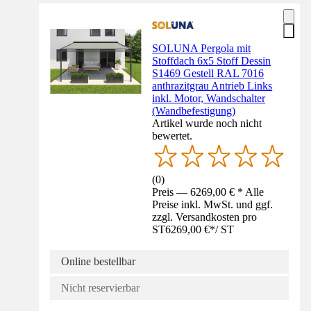
SOLUNA Pergola mit
Stoffdach 6x5 Stoff Dessin
S1469 Gestell RAL 7016
anthrazitgrau Antrieb Links
inkl. Motor, Wandschalter
(Wandbefestigung)
Artikel wurde noch nicht
bewertet.
(
0
)
Preis — 6269,00 € * Alle
Preise inkl. MwSt. und ggf.
zzgl. Versandkosten pro
ST
6269,00 €
*
/
ST
Online bestellbar
Nicht reservierbar