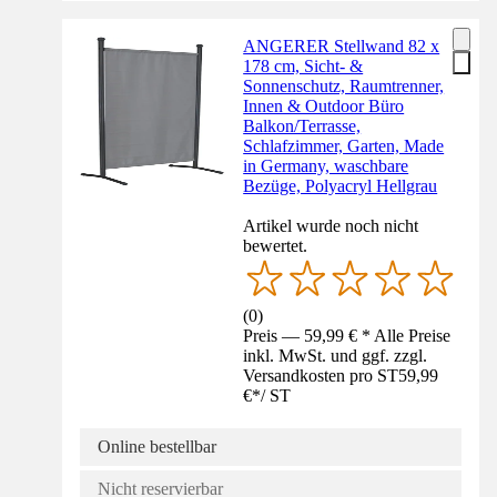
ANGERER Stellwand 82 x
178 cm, Sicht- &
Sonnenschutz, Raumtrenner,
Innen & Outdoor Büro
Balkon/Terrasse,
Schlafzimmer, Garten, Made
in Germany, waschbare
Bezüge, Polyacryl Hellgrau
Artikel wurde noch nicht
bewertet.
(
0
)
Preis — 59,99 € * Alle Preise
inkl. MwSt. und ggf. zzgl.
Versandkosten pro ST
59,99
€
*
/
ST
Online bestellbar
Nicht reservierbar