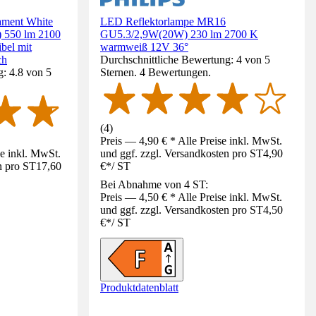
ament White
LED Reflektorlampe MR16
 550 lm 2100
GU5.3/2,9W(20W) 230 lm 2700 K
bel mit
warmweiß 12V 36°
ch
Durchschnittliche Bewertung: 4 von 5
: 4.8 von 5
Sternen. 4 Bewertungen.
(
4
)
Preis — 4,90 € * Alle Preise inkl. MwSt.
se inkl. MwSt.
und ggf. zzgl. Versandkosten pro ST
4,90
n pro ST
17,60
€
*
/
ST
Bei Abnahme von 4 ST:
Preis — 4,50 € * Alle Preise inkl. MwSt.
und ggf. zzgl. Versandkosten pro ST
4,50
€
*
/
ST
Produktdatenblatt