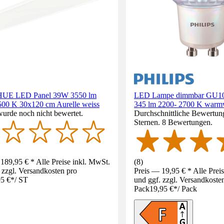
 HUE LED Panel 39W 3550 lm
LED Lampe dimmbar GU1
500 K 30x120 cm Aurelle weiss
345 lm 2200- 2700 K warm
wurde noch nicht bewertet.
Durchschnittliche Bewertung
Sternen. 8 Bewertungen.
189,95 € * Alle Preise inkl. MwSt.
(
8
)
 zzgl. Versandkosten pro
Preis — 19,95 € * Alle Prei
5 €
*
/
ST
und ggf. zzgl. Versandkoste
Pack
19,95 €
*
/
Pack