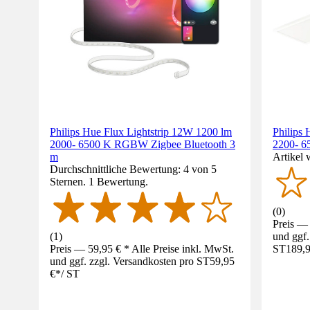
Philips Hue Flux Lightstrip 12W 1200 lm
Philips
2000- 6500 K RGBW Zigbee Bluetooth 3
2200- 6
m
Artikel 
Durchschnittliche Bewertung: 4 von 5
Sternen. 1 Bewertung.
(
0
)
Preis — 
(
1
)
und ggf.
Preis — 59,95 € * Alle Preise inkl. MwSt.
ST
189,9
und ggf. zzgl. Versandkosten pro ST
59,95
€
*
/
ST