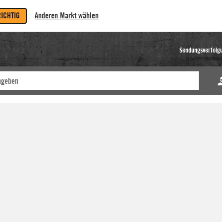
RICHTIG
Anderen Markt wählen
Sendungsverfolg