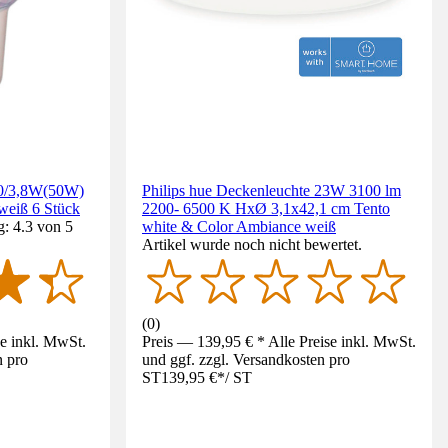
0/3,8W(50W)
Philips hue Deckenleuchte 23W 3100 lm
weiß 6 Stück
2200- 6500 K HxØ 3,1x42,1 cm Tento
: 4.3 von 5
white & Color Ambiance weiß
Artikel wurde noch nicht bewertet.
(
0
)
se inkl. MwSt.
Preis — 139,95 € * Alle Preise inkl. MwSt.
n pro
und ggf. zzgl. Versandkosten pro
ST
139,95 €
*
/
ST