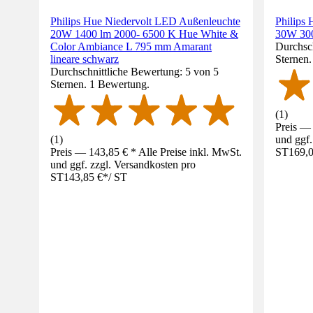
Philips Hue Niedervolt LED Außenleuchte
Philips
20W 1400 lm 2000- 6500 K Hue White &
30W 30
Color Ambiance L 795 mm Amarant
Durchsch
lineare schwarz
Sternen
Durchschnittliche Bewertung: 5 von 5
Sternen. 1 Bewertung.
(
1
)
Preis — 
(
1
)
und ggf.
Preis — 143,85 € * Alle Preise inkl. MwSt.
ST
169,0
und ggf. zzgl. Versandkosten pro
ST
143,85 €
*
/
ST