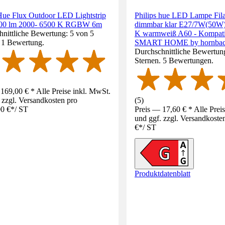
 Hue Flux Outdoor LED Lightstrip
Philips hue LED Lampe Fil
00 lm 2000- 6500 K RGBW 6m
dimmbar klar E27/7W(50W)
nittliche Bewertung: 5 von 5
K warmweiß A60 - Kompati
. 1 Bewertung.
SMART HOME by hornba
Durchschnittliche Bewertung
Sternen. 5 Bewertungen.
169,00 € * Alle Preise inkl. MwSt.
 zzgl. Versandkosten pro
(
5
)
0 €
*
/
ST
Preis — 17,60 € * Alle Prei
und ggf. zzgl. Versandkoste
€
*
/
ST
Produktdatenblatt