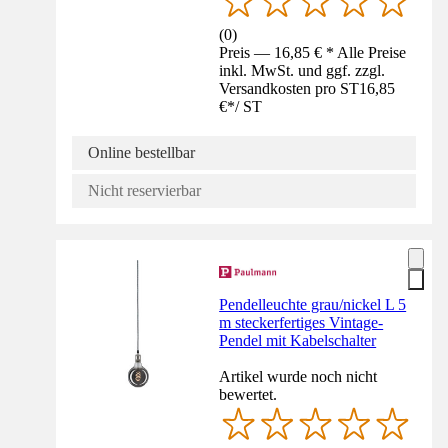
(
0
)
Preis — 16,85 € * Alle Preise
inkl. MwSt. und ggf. zzgl.
Versandkosten pro ST
16,85
€
*
/
ST
Online bestellbar
Nicht reservierbar
Pendelleuchte grau/nickel L 5
m steckerfertiges Vintage-
Pendel mit Kabelschalter
Artikel wurde noch nicht
bewertet.