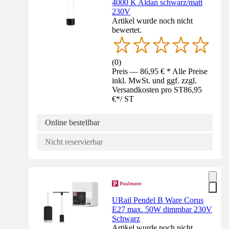
4000 K Aldan schwarz/matt
230V
Artikel wurde noch nicht
bewertet.
(
0
)
Preis — 86,95 € * Alle Preise
inkl. MwSt. und ggf. zzgl.
Versandkosten pro ST
86,95
€
*
/
ST
Online bestellbar
Nicht reservierbar
URail Pendel B Ware Corus
E27 max. 50W dimmbar 230V
Schwarz
Artikel wurde noch nicht