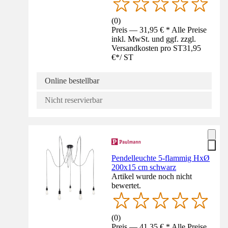
(
0
)
Preis — 31,95 € * Alle Preise
inkl. MwSt. und ggf. zzgl.
Versandkosten pro ST
31,95
€
*
/
ST
Online bestellbar
Nicht reservierbar
Pendelleuchte 5-flammig HxØ
200x15 cm schwarz
Artikel wurde noch nicht
bewertet.
(
0
)
Preis — 41,35 € * Alle Preise