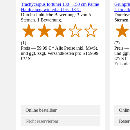
Trachycarpus fortunei 130 - 150 cm Palme
Grünpfl
Hanfpalme, winterhart bis -18°C
L für a
Durchschnittliche Bewertung: 3 von 5
Durchsch
Sternen. 1 Bewertung.
Sternen
(
1
)
(
7
)
Preis — 59,99 € * Alle Preise inkl. MwSt.
Preis — 
und ggf. zzgl. Versandkosten pro ST
59,99
und ggf.
€
*
/
ST
€
*
/
ST
Entspric
Online bestellbar
Online
Nicht reservierbar
Reser