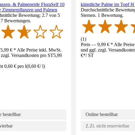
anzen- & Palmenerde FloraSelf 10
künstliche Palme im Topf H
lle Zimmerpflanzen und Palmen
Durchschnittliche Bewertun
nittliche Bewertung: 2.7 von 5
Sternen. 1 Bewertung.
. 7 Bewertungen.
(
1
)
Preis — 9,99 € * Alle Preis
5,99 € * Alle Preise inkl. MwSt.
und ggf. zzgl. Versandkoste
 zzgl. Versandkosten pro ST
5,99
€
*
/
ST
ht 0,60 € pro l
(
0,60 €
/
l
)
 bestellbar
Online bestellbar
vierbar
Z.Zt. nicht reservierbar