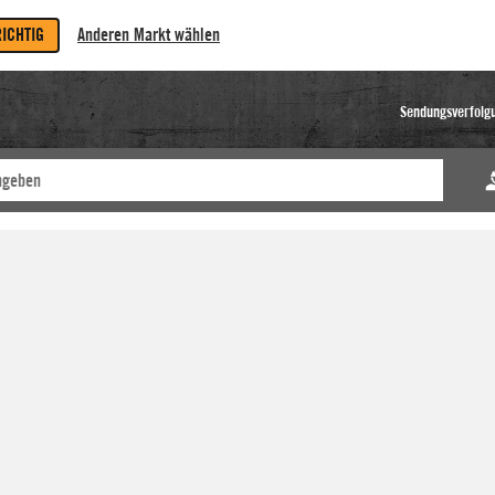
RICHTIG
Anderen Markt wählen
Sendungsverfolg