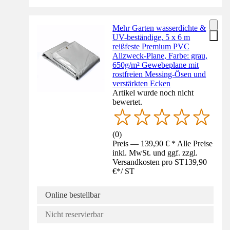
Mehr Garten wasserdichte &
UV-beständige, 5 x 6 m
reißfeste Premium PVC
Allzweck-Plane, Farbe: grau,
650g/m² Gewebeplane mit
rostfreien Messing-Ösen und
verstärkten Ecken
Artikel wurde noch nicht
bewertet.
(
0
)
Preis — 139,90 € * Alle Preise
inkl. MwSt. und ggf. zzgl.
Versandkosten pro ST
139,90
€
*
/
ST
Online bestellbar
Nicht reservierbar