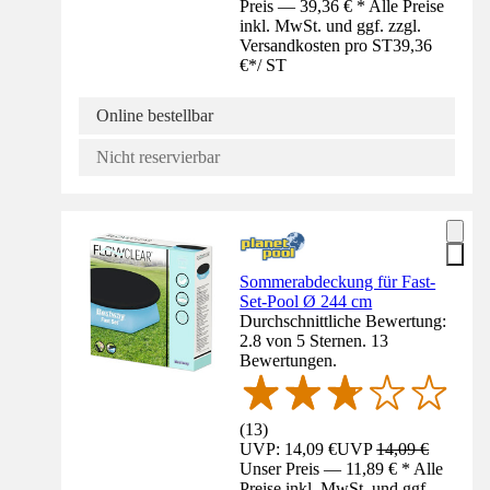
Preis — 39,36 € * Alle Preise
inkl. MwSt. und ggf. zzgl.
Versandkosten pro ST
39,36
€
*
/
ST
Online bestellbar
Nicht reservierbar
Sommerabdeckung für Fast-
Set-Pool Ø 244 cm
Durchschnittliche Bewertung:
2.8 von 5 Sternen. 13
Bewertungen.
(
13
)
UVP: 14,09 €
UVP
14,09 €
Unser Preis — 11,89 € * Alle
Preise inkl. MwSt. und ggf.