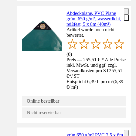
Abdeckplane, PVC Plane
grün, 650 g/m², wasserdicht,
reißfest, 5 x 8m (40m²)
Artikel wurde noch nicht
bewertet.
(
0
)
Preis — 255,51 € * Alle Preise
inkl. MwSt. und ggf. zzgl.
Versandkosten pro ST
255,51
€
*
/
ST
Entspricht 6,39 € pro m²
(
6,39
€
/
m²
)
Online bestellbar
Nicht reservierbar
grün 650 g/m² PVC 2,5 x 6m