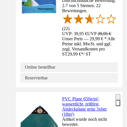
Durchschnittliche Bewertung:
2.7 von 5 Sternen. 22
Bewertungen.
(
22
)
UVP: 39,95 €
UVP
39,95 €
Unser Preis — 29,99 € * Alle
Preise inkl. MwSt. und ggf.
zzgl. Versandkosten pro
ST
29,99 €
*
/
ST
Online bestellbar
Reservierbar
PVC Plane 650g/m²,
wasserdicht, reißfest,
Abdeckplane grün 3x6m
(18m²)
Artikel wurde noch nicht
bewertet.