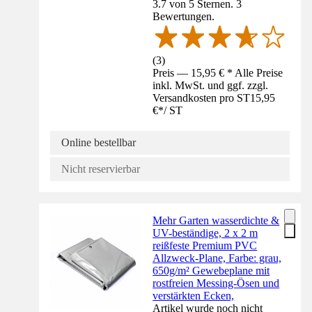
3.7 von 5 Sternen. 3
Bewertungen.
(
3
)
Preis — 15,95 € * Alle Preise
inkl. MwSt. und ggf. zzgl.
Versandkosten pro ST
15,95
€
*
/
ST
Online bestellbar
Nicht reservierbar
Mehr Garten wasserdichte &
UV-beständige, 2 x 2 m
reißfeste Premium PVC
Allzweck-Plane, Farbe: grau,
650g/m² Gewebeplane mit
rostfreien Messing-Ösen und
verstärkten Ecken,
Artikel wurde noch nicht