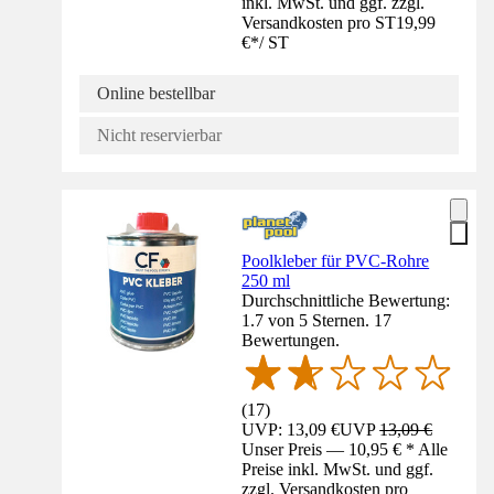
inkl. MwSt. und ggf. zzgl.
Versandkosten pro ST
19,99
€
*
/
ST
Online bestellbar
Nicht reservierbar
Poolkleber für PVC-Rohre
250 ml
Durchschnittliche Bewertung:
1.7 von 5 Sternen. 17
Bewertungen.
(
17
)
UVP: 13,09 €
UVP
13,09 €
Unser Preis — 10,95 € * Alle
Preise inkl. MwSt. und ggf.
zzgl. Versandkosten pro