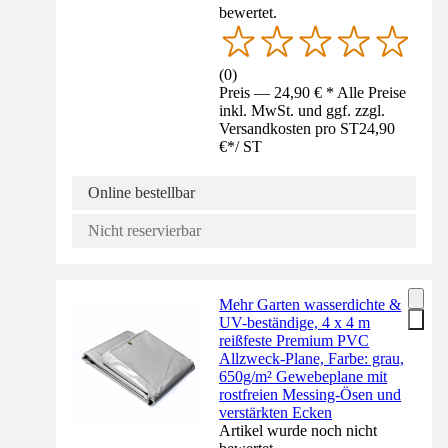
bewertet.
(
0
)
Preis — 24,90 € * Alle Preise
inkl. MwSt. und ggf. zzgl.
Versandkosten pro ST
24,90
€
*
/
ST
Online bestellbar
Nicht reservierbar
Mehr Garten wasserdichte &
UV-beständige, 4 x 4 m
reißfeste Premium PVC
Allzweck-Plane, Farbe: grau,
650g/m² Gewebeplane mit
rostfreien Messing-Ösen und
verstärkten Ecken
Artikel wurde noch nicht