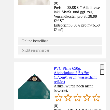
(
0
)
Preis — 38,99 € * Alle Preise
inkl. MwSt. und ggf. zzgl.
Versandkosten pro ST
38,99
€
*
/
ST
Entspricht 6,50 € pro m²
(
6,50
€
/
m²
)
Online bestellbar
Nicht reservierbar
PVC Plane 650g,
Abdeckplane 3,5 x 5m
(17,5m²), grün, wasserdicht,
reißfest
Artikel wurde noch nicht
bewertet.
(
0
)