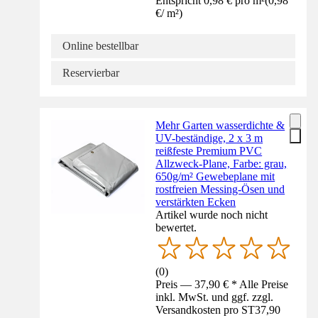
Entspricht 0,98 € pro m²
(
0,98
€
/
m²
)
Online bestellbar
Reservierbar
Mehr Garten wasserdichte &
UV-beständige, 2 x 3 m
reißfeste Premium PVC
Allzweck-Plane, Farbe: grau,
650g/m² Gewebeplane mit
rostfreien Messing-Ösen und
verstärkten Ecken
Artikel wurde noch nicht
bewertet.
(
0
)
Preis — 37,90 € * Alle Preise
inkl. MwSt. und ggf. zzgl.
Versandkosten pro ST
37,90