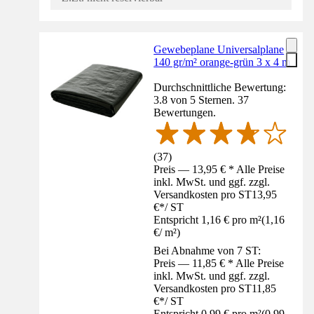
Gewebeplane Universalplane
140 gr/m² orange-grün 3 x 4 m
Durchschnittliche Bewertung:
3.8 von 5 Sternen. 37
Bewertungen.
(
37
)
Preis — 13,95 € * Alle Preise
inkl. MwSt. und ggf. zzgl.
Versandkosten pro ST
13,95
€
*
/
ST
Entspricht 1,16 € pro m²
(
1,16
€
/
m²
)
Bei Abnahme von 7 ST:
Preis — 11,85 € * Alle Preise
inkl. MwSt. und ggf. zzgl.
Versandkosten pro ST
11,85
€
*
/
ST
Entspricht 0,99 € pro m²
(
0,99