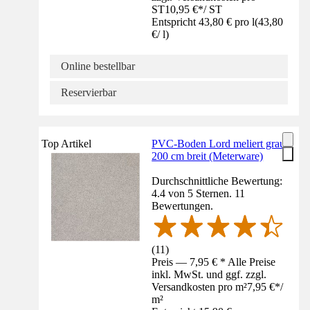
ST
10,95 €
*
/
ST
Entspricht 43,80 € pro l
(
43,80
€
/
l
)
Online bestellbar
Reservierbar
Top Artikel
PVC-Boden Lord meliert grau
200 cm breit (Meterware)
Durchschnittliche Bewertung:
4.4 von 5 Sternen. 11
Bewertungen.
(
11
)
Preis — 7,95 € * Alle Preise
inkl. MwSt. und ggf. zzgl.
Versandkosten pro m²
7,95 €
*
/
m²