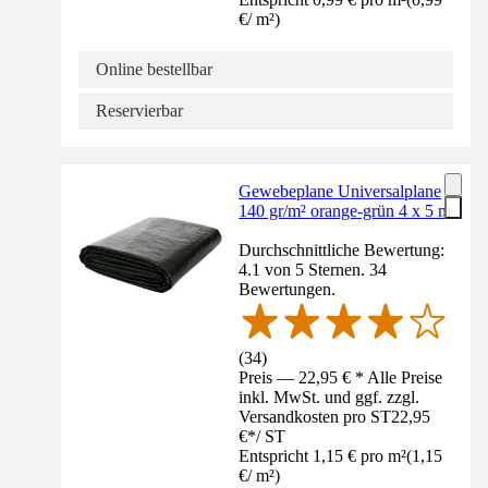
€
/
m²
)
Online bestellbar
Reservierbar
Gewebeplane Universalplane
140 gr/m² orange-grün 4 x 5 m
Durchschnittliche Bewertung:
4.1 von 5 Sternen. 34
Bewertungen.
(
34
)
Preis — 22,95 € * Alle Preise
inkl. MwSt. und ggf. zzgl.
Versandkosten pro ST
22,95
€
*
/
ST
Entspricht 1,15 € pro m²
(
1,15
€
/
m²
)