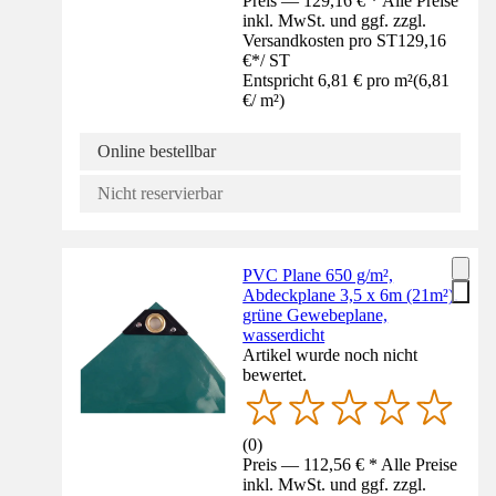
Preis — 129,16 € * Alle Preise
inkl. MwSt. und ggf. zzgl.
Versandkosten pro ST
129,16
€
*
/
ST
Entspricht 6,81 € pro m²
(
6,81
€
/
m²
)
Online bestellbar
Nicht reservierbar
PVC Plane 650 g/m²,
Abdeckplane 3,5 x 6m (21m²),
grüne Gewebeplane,
wasserdicht
Artikel wurde noch nicht
bewertet.
(
0
)
Preis — 112,56 € * Alle Preise
inkl. MwSt. und ggf. zzgl.