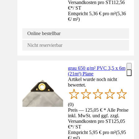
Versandkosten pro ST
112,56
€
*
/
ST
Entspricht 5,36 € pro m²
(
5,36
€
/
m²
)
Online bestellbar
Nicht reservierbar
grau 650 g/m² PVC 3,5 x 6m
(21m²) Plane
Artikel wurde noch nicht
bewertet.
(
0
)
Preis — 125,05 € * Alle Preise
inkl. MwSt. und ggf. zzgl.
Versandkosten pro ST
125,05
€
*
/
ST
Entspricht 5,95 € pro m²
(
5,95
€
/
m²
)