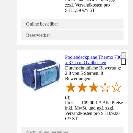
zzgl. Versandkosten pro
ST
11,89 €
*
/
ST
Online bestellbar
Reservierbar
Poolabdeckplane Thermo 730
x 375 cm Ovalbecken
Durchschnittliche Bewertung:
2.8 von 5 Sternen. 8
Bewertungen.
(
8
)
Preis — 109,00 € * Alle Preise
inkl. MwSt. und ggf. zzgl.
Versandkosten pro ST
109,00
€
*
/
ST
Nicht online bestellbar