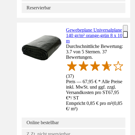
Reservierbar
Gewebeplane Universalplane
140 gr/m² orange-grün 8 x 10
m
Durchschnittliche Bewertung:
3.7 von 5 Sternen. 37
Bewertungen.
(
37
)
Preis — 67,95 € * Alle Preise
inkl. MwSt. und ggf. zzgl.
Versandkosten pro ST
67,95
€
*
/
ST
Entspricht 0,85 € pro m²
(
0,85
€
/
m²
)
Online bestellbar
Z.Zt. nicht reservierbar