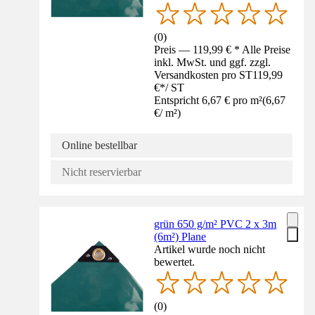
(
0
)
Preis — 119,99 € * Alle Preise
inkl. MwSt. und ggf. zzgl.
Versandkosten pro ST
119,99
€
*
/
ST
Entspricht 6,67 € pro m²
(
6,67
€
/
m²
)
Online bestellbar
Nicht reservierbar
grün 650 g/m² PVC 2 x 3m
(6m²) Plane
Artikel wurde noch nicht
bewertet.
(
0
)