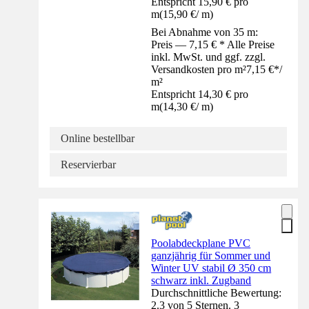
Entspricht 15,90 € pro
m
(
15,90 €
/
m
)
Bei Abnahme von 35 m:
Preis — 7,15 € * Alle Preise
inkl. MwSt. und ggf. zzgl.
Versandkosten pro m²
7,15 €
*
/
m²
Entspricht 14,30 € pro
m
(
14,30 €
/
m
)
Online bestellbar
Reservierbar
Poolabdeckplane PVC
ganzjährig für Sommer und
Winter UV stabil Ø 350 cm
schwarz inkl. Zugband
Durchschnittliche Bewertung:
2.3 von 5 Sternen. 3