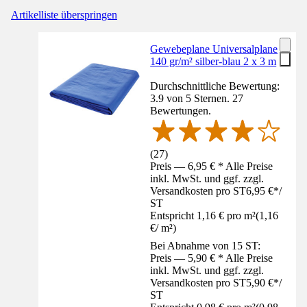
Artikelliste überspringen
Gewebeplane Universalplane
140 gr/m² silber-blau 2 x 3 m
Durchschnittliche Bewertung:
3.9 von 5 Sternen. 27
Bewertungen.
(
27
)
Preis — 6,95 € * Alle Preise
inkl. MwSt. und ggf. zzgl.
Versandkosten pro ST
6,95 €
*
/
ST
Entspricht 1,16 € pro m²
(
1,16
€
/
m²
)
Bei Abnahme von 15 ST:
Preis — 5,90 € * Alle Preise
inkl. MwSt. und ggf. zzgl.
Versandkosten pro ST
5,90 €
*
/
ST