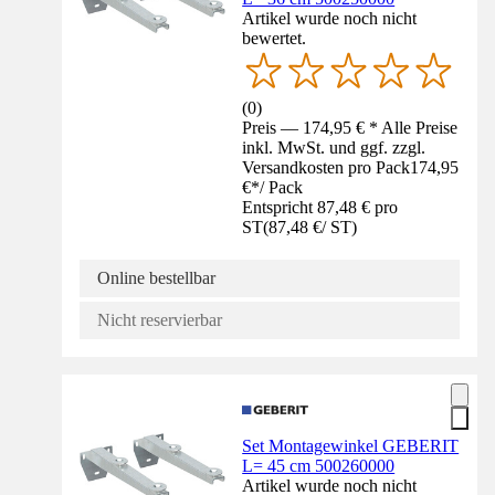
Artikel wurde noch nicht
bewertet.
(
0
)
Preis — 174,95 € * Alle Preise
inkl. MwSt. und ggf. zzgl.
Versandkosten pro Pack
174,95
€
*
/
Pack
Entspricht 87,48 € pro
ST
(
87,48 €
/
ST
)
Online bestellbar
Nicht reservierbar
Set Montagewinkel GEBERIT
L= 45 cm 500260000
Artikel wurde noch nicht