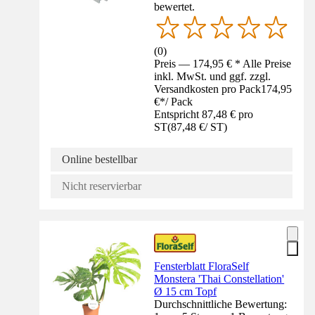
bewertet.
(
0
)
Preis — 174,95 € * Alle Preise
inkl. MwSt. und ggf. zzgl.
Versandkosten pro Pack
174,95
€
*
/
Pack
Entspricht 87,48 € pro
ST
(
87,48 €
/
ST
)
Online bestellbar
Nicht reservierbar
Fensterblatt FloraSelf
Monstera 'Thai Constellation'
Ø 15 cm Topf
Durchschnittliche Bewertung: