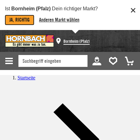
Ist
Bornheim (Pfalz)
Dein richtiger Markt?
JA, RICHTIG
Anderen Markt wählen
Bornheim (Pfalz)
Startseite