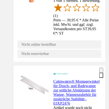
1 von 5 Sternen. 1 Bewertung.
(
1
)
Preis — 39,95 € * Alle Preise
inkl. MwSt. und ggf. zzgl.
Versandkosten pro ST
39,95
€
*
/
ST
Nicht online bestellbar
Nicht reservierbar
Calmwaters® Montagewinkel
für Dusch- und Badewanne
zur seitliche Abstützung der
Wanne, Wannenzubehör für
zusätzliche Stabilität -
03XP2476
Artikel wurde noch nicht