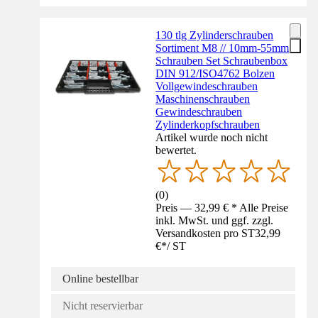
130 tlg Zylinderschrauben
Sortiment M8 // 10mm-55mm
Schrauben Set Schraubenbox
DIN 912/ISO4762 Bolzen
Vollgewindeschrauben
Maschinenschrauben
Gewindeschrauben
Zylinderkopfschrauben
Artikel wurde noch nicht
bewertet.
(
0
)
Preis — 32,99 € * Alle Preise
inkl. MwSt. und ggf. zzgl.
Versandkosten pro ST
32,99
€
*
/
ST
Online bestellbar
Nicht reservierbar