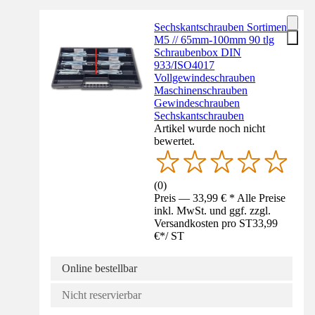
Sechskantschrauben Sortiment
M5 // 65mm-100mm 90 tlg
Schraubenbox DIN
933/ISO4017
Vollgewindeschrauben
Maschinenschrauben
Gewindeschrauben
Sechskantschrauben
Artikel wurde noch nicht
bewertet.
(
0
)
Preis — 33,99 € * Alle Preise
inkl. MwSt. und ggf. zzgl.
Versandkosten pro ST
33,99
€
*
/
ST
Online bestellbar
Nicht reservierbar