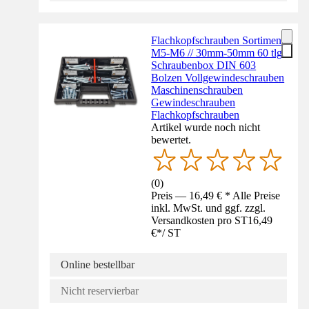
Flachkopfschrauben Sortiment
M5-M6 // 30mm-50mm 60 tlg.
Schraubenbox DIN 603
Bolzen Vollgewindeschrauben
Maschinenschrauben
Gewindeschrauben
Flachkopfschrauben
Artikel wurde noch nicht
bewertet.
(
0
)
Preis — 16,49 € * Alle Preise
inkl. MwSt. und ggf. zzgl.
Versandkosten pro ST
16,49
€
*
/
ST
Online bestellbar
Nicht reservierbar