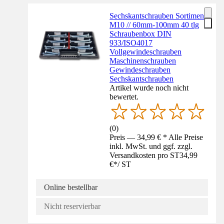
Sechskantschrauben Sortiment
M10 // 60mm-100mm 40 tlg
Schraubenbox DIN
933/ISO4017
Vollgewindeschrauben
Maschinenschrauben
Gewindeschrauben
Sechskantschrauben
Artikel wurde noch nicht
bewertet.
(
0
)
Preis — 34,99 € * Alle Preise
inkl. MwSt. und ggf. zzgl.
Versandkosten pro ST
34,99
€
*
/
ST
Online bestellbar
Nicht reservierbar