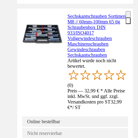
Sechskantschrauben Sortiment
M8 // 60mm-100mm 65 tlg
Schraubenbox DIN
933/ISO4017
Vollgewindeschrauben
Maschinenschrauben
Gewindeschrauben
Sechskantschrauben
Artikel wurde noch nicht
bewertet.
(
0
)
Preis — 32,99 € * Alle Preise
inkl. MwSt. und ggf. zzgl.
Versandkosten pro ST
32,99
€
*
/
ST
Online bestellbar
Nicht reservierbar