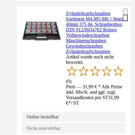
Zylinderkopfschrauben
Sortiment M4-M5-M6 // 8mm-
40mm 375 tlg. Schraubenbox
DIN 912/ISO4762 Bolzen
Vollgewindeschrauben
Maschinenschrauben
Gewindeschrauben
Zylinderkopfschrauben
Artikel wurde noch nicht
bewertet.
(
0
)
Preis — 31,99 € * Alle Preise
inkl. MwSt. und ggf. zzgl.
Versandkosten pro ST
31,99
€
*
/
ST
Online bestellbar
Nicht reservierbar