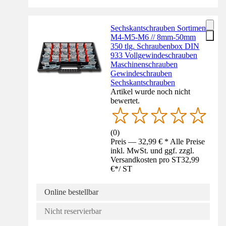
Sechskantschrauben Sortiment
M4-M5-M6 // 8mm-50mm
350 tlg. Schraubenbox DIN
933 Vollgewindeschrauben
Maschinenschrauben
Gewindeschrauben
Sechskantschrauben
Artikel wurde noch nicht
bewertet.
(
0
)
Preis — 32,99 € * Alle Preise
inkl. MwSt. und ggf. zzgl.
Versandkosten pro ST
32,99
€
*
/
ST
Online bestellbar
Nicht reservierbar