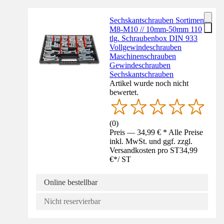
Sechskantschrauben Sortiment
M8-M10 // 10mm-50mm 110
tlg. Schraubenbox DIN 933
Vollgewindeschrauben
Maschinenschrauben
Gewindeschrauben
Sechskantschrauben
Artikel wurde noch nicht
bewertet.
(
0
)
Preis — 34,99 € * Alle Preise
inkl. MwSt. und ggf. zzgl.
Versandkosten pro ST
34,99
€
*
/
ST
Online bestellbar
Nicht reservierbar