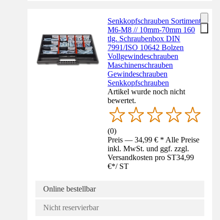
Senkkopfschrauben Sortiment
M6-M8 // 10mm-70mm 160
tlg. Schraubenbox DIN
7991/ISO 10642 Bolzen
Vollgewindeschrauben
Maschinenschrauben
Gewindeschrauben
Senkkopfschrauben
Artikel wurde noch nicht
bewertet.
(
0
)
Preis — 34,99 € * Alle Preise
inkl. MwSt. und ggf. zzgl.
Versandkosten pro ST
34,99
€
*
/
ST
Online bestellbar
Nicht reservierbar