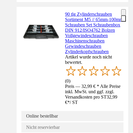
90 tlg Zylinderschrauben
Sortiment M5 // 65mm-100mm
Schrauben Set Schraubenbox
DIN 912/ISO4762 Bolzen
Vollgewindeschrauben
Maschinenschrauben
Gewindeschrauben
Zylinderkopfschrauben
Artikel wurde noch nicht
bewertet.
(
0
)
Preis — 32,99 € * Alle Preise
inkl. MwSt. und ggf. zzgl.
Versandkosten pro ST
32,99
€
*
/
ST
Online bestellbar
Nicht reservierbar