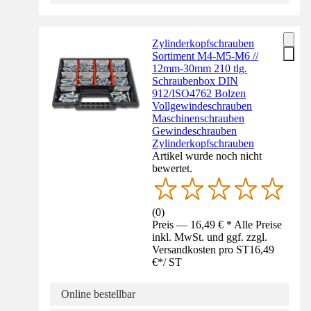
Zylinderkopfschrauben
Sortiment M4-M5-M6 //
12mm-30mm 210 tlg.
Schraubenbox DIN
912/ISO4762 Bolzen
Vollgewindeschrauben
Maschinenschrauben
Gewindeschrauben
Zylinderkopfschrauben
Artikel wurde noch nicht
bewertet.
(
0
)
Preis — 16,49 € * Alle Preise
inkl. MwSt. und ggf. zzgl.
Versandkosten pro ST
16,49
€
*
/
ST
Online bestellbar