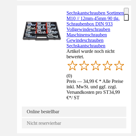
Sechskantschrauben Sortiment
M10 // 12mm-45mm 90 tlg.
Schraubenbox DIN 933
Vollgewindeschrauben
Maschinenschrauben
Gewindeschrauben
Sechskantschrauben
Artikel wurde noch nicht
bewertet.
(
0
)
Preis — 34,99 € * Alle Preise
inkl. MwSt. und ggf. zzgl.
Versandkosten pro ST
34,99
€
*
/
ST
Online bestellbar
Nicht reservierbar