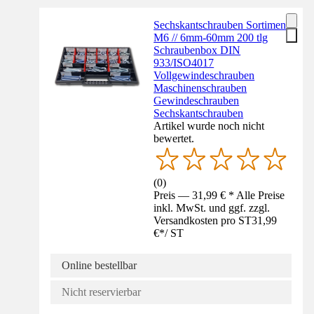
Sechskantschrauben Sortiment
M6 // 6mm-60mm 200 tlg
Schraubenbox DIN
933/ISO4017
Vollgewindeschrauben
Maschinenschrauben
Gewindeschrauben
Sechskantschrauben
Artikel wurde noch nicht
bewertet.
(
0
)
Preis — 31,99 € * Alle Preise
inkl. MwSt. und ggf. zzgl.
Versandkosten pro ST
31,99
€
*
/
ST
Online bestellbar
Nicht reservierbar