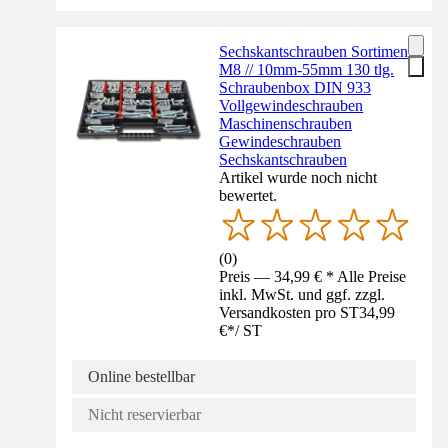
Sechskantschrauben Sortiment
M8 // 10mm-55mm 130 tlg.
Schraubenbox DIN 933
Vollgewindeschrauben
Maschinenschrauben
Gewindeschrauben
Sechskantschrauben
Artikel wurde noch nicht
bewertet.
(
0
)
Preis — 34,99 € * Alle Preise
inkl. MwSt. und ggf. zzgl.
Versandkosten pro ST
34,99
€
*
/
ST
Online bestellbar
Nicht reservierbar