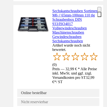
Sechskantschrauben Sortiment
M6 // 65mm-100mm 110 tlg
Schraubenbox DIN
933/ISO4017
Vollgewindeschrauben
Maschinenschrauben
Gewindeschrauben
Sechskantschrauben
Artikel wurde noch nicht
bewertet.
(
0
)
Preis — 32,99 € * Alle Preise
inkl. MwSt. und ggf. zzgl.
Versandkosten pro ST
32,99
€
*
/
ST
Online bestellbar
Nicht reservierbar