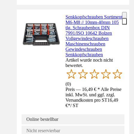
Senkkopfschrauben Sortiment
M6-M8 // 10mm-40mm 105
tlg. Schraubenbox DIN
7991/ISO 10642 Bolzen
Vollgewindeschrauben
Maschinenschrauben
Gewindeschrauben
Senkkopfschrauben
Artikel wurde noch nicht
bewertet.
(
0
)
Preis — 16,49 € * Alle Preise
inkl. MwSt. und ggf. zzgl.
Versandkosten pro ST
16,49
€
*
/
ST
Online bestellbar
Nicht reservierbar