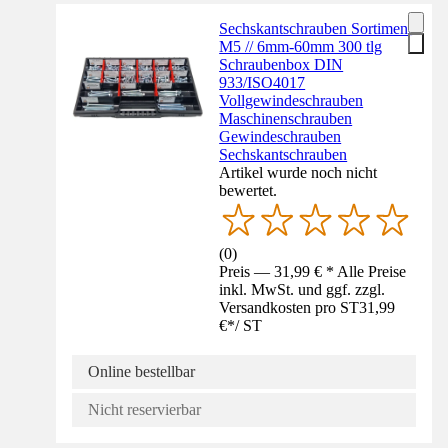
Sechskantschrauben Sortiment
M5 // 6mm-60mm 300 tlg
Schraubenbox DIN
933/ISO4017
Vollgewindeschrauben
Maschinenschrauben
Gewindeschrauben
Sechskantschrauben
Artikel wurde noch nicht
bewertet.
(
0
)
Preis — 31,99 € * Alle Preise
inkl. MwSt. und ggf. zzgl.
Versandkosten pro ST
31,99
€
*
/
ST
Online bestellbar
Nicht reservierbar