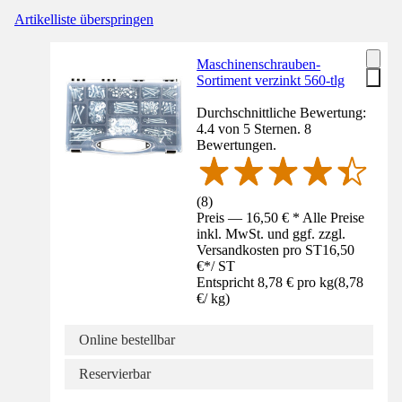
Artikelliste überspringen
Maschinenschrauben-
Sortiment verzinkt 560-tlg
Durchschnittliche Bewertung:
4.4 von 5 Sternen. 8
Bewertungen.
(
8
)
Preis — 16,50 € * Alle Preise
inkl. MwSt. und ggf. zzgl.
Versandkosten pro ST
16,50
€
*
/
ST
Entspricht 8,78 € pro kg
(
8,78
€
/
kg
)
Online bestellbar
Reservierbar