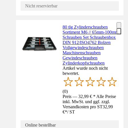
Nicht reservierbar
80 tlg Zylinderschrauben
Sortiment M6 // 65mm-100mm
Schrauben Set Schraubenbox
DIN 912/ISO4762 Bolzen
Vollgewindeschrauben
Maschinenschrauben
Gewindeschrauben
Zylinderkopfschrauben
Artikel wurde noch nicht
bewertet.
(
0
)
Preis — 32,99 € * Alle Preise
inkl. MwSt. und ggf. zzgl.
Versandkosten pro ST
32,99
€
*
/
ST
Online bestellbar