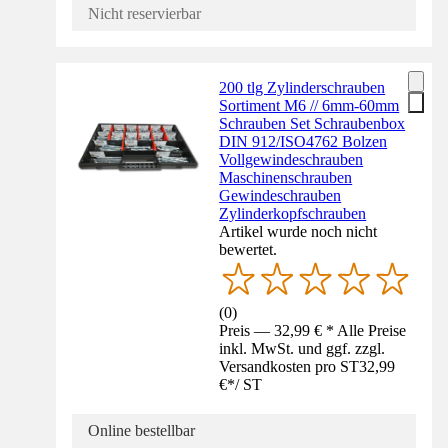
Nicht reservierbar
200 tlg Zylinderschrauben
Sortiment M6 // 6mm-60mm
Schrauben Set Schraubenbox
DIN 912/ISO4762 Bolzen
Vollgewindeschrauben
Maschinenschrauben
Gewindeschrauben
Zylinderkopfschrauben
Artikel wurde noch nicht
bewertet.
(
0
)
Preis — 32,99 € * Alle Preise
inkl. MwSt. und ggf. zzgl.
Versandkosten pro ST
32,99
€
*
/
ST
Online bestellbar