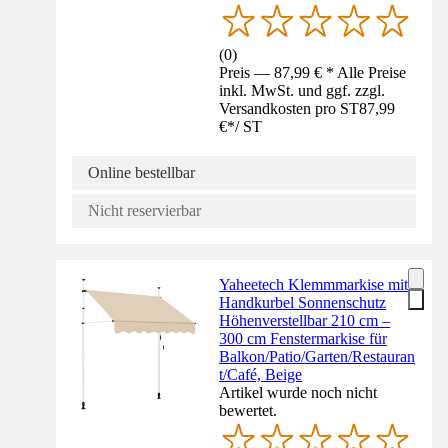
(
0
)
Preis — 87,99 € * Alle Preise
inkl. MwSt. und ggf. zzgl.
Versandkosten pro ST
87,99
€
*
/
ST
Online bestellbar
Nicht reservierbar
Yaheetech Klemmmarkise mit
Handkurbel Sonnenschutz
Höhenverstellbar 210 cm –
300 cm Fenstermarkise für
Balkon/Patio/Garten/Restauran
t/Café, Beige
Artikel wurde noch nicht
bewertet.