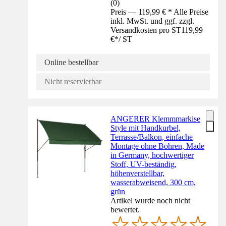
(
0
)
Preis — 119,99 € * Alle Preise
inkl. MwSt. und ggf. zzgl.
Versandkosten pro ST
119,99
€
*
/
ST
Online bestellbar
Nicht reservierbar
ANGERER Klemmmarkise
Style mit Handkurbel,
Terrasse/Balkon, einfache
Montage ohne Bohren, Made
in Germany, hochwertiger
Stoff, UV-beständig,
höhenverstellbar,
wasserabweisend, 300 cm,
grün
Artikel wurde noch nicht
bewertet.