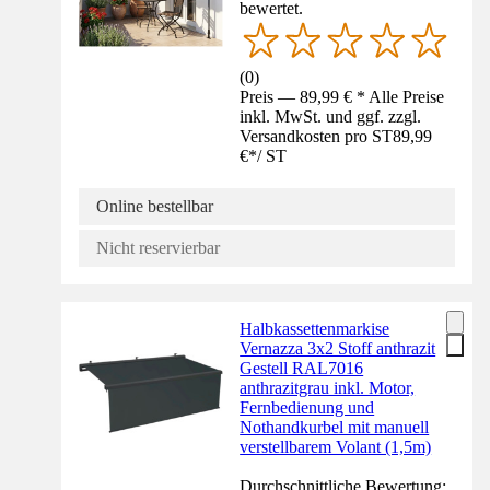
bewertet.
(
0
)
Preis — 89,99 € * Alle Preise
inkl. MwSt. und ggf. zzgl.
Versandkosten pro ST
89,99
€
*
/
ST
Online bestellbar
Nicht reservierbar
Halbkassettenmarkise
Vernazza 3x2 Stoff anthrazit
Gestell RAL7016
anthrazitgrau inkl. Motor,
Fernbedienung und
Nothandkurbel mit manuell
verstellbarem Volant (1,5m)
Durchschnittliche Bewertung: