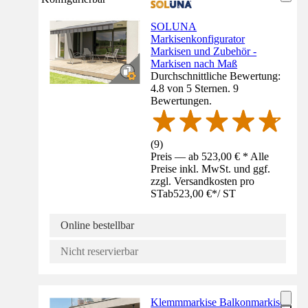
SOLUNA
Markisenkonfigurator
Markisen und Zubehör -
Markisen nach Maß
Durchschnittliche Bewertung:
4.8 von 5 Sternen. 9
Bewertungen.
(
9
)
Preis — ab 523,00 € * Alle
Preise inkl. MwSt. und ggf.
zzgl. Versandkosten pro
ST
ab
523,00 €
*
/
ST
Online bestellbar
Nicht reservierbar
Klemmmarkise Balkonmarkise