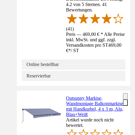
4.2 von 5 Sternen. 41
Bewertungen.
(
41
)
Preis — 469,00 € * Alle Preise
inkl. MwSt. und ggf. zzgl.
Versandkosten pro ST
469,00
€
*
/
ST
Online bestellbar
Reservierbar
Outsunny Markise,
Wandmontage Balkonmarkise
mit Handkurbel, 4 x 3 m, Alu,
Blau+Weiß
Artikel wurde noch nicht
bewertet.