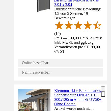
passend für Pergola Markise
3,94 x 3,94
Durchschnittliche Bewertung:
4.5 von 5 Sternen. 19
Bewertungen.
(
19
)
Preis — 199,00 € * Alle Preise
inkl. MwSt. und ggf. zzgl.
Versandkosten pro ST
199,00
€
*
/
ST
Online bestellbar
Nicht reservierbar
Klemmmarkise Balkonmarkise
Sonnenschutz ONBEST L
300x120cm Anthrazit UV50+
Ohne Bohren
Artikel wurde noch nicht