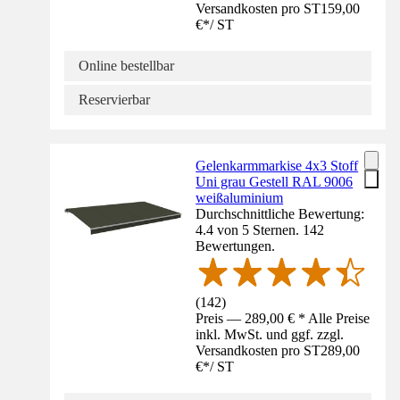
Versandkosten pro ST
159,00
€
*
/
ST
Online bestellbar
Reservierbar
Gelenkarmmarkise 4x3 Stoff
Uni grau Gestell RAL 9006
weißaluminium
Durchschnittliche Bewertung:
4.4 von 5 Sternen. 142
Bewertungen.
(
142
)
Preis — 289,00 € * Alle Preise
inkl. MwSt. und ggf. zzgl.
Versandkosten pro ST
289,00
€
*
/
ST