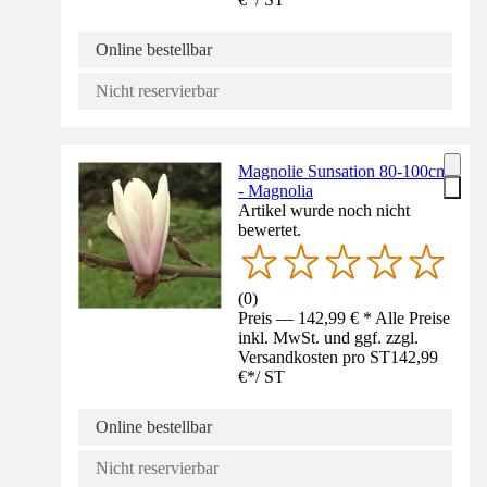
Online bestellbar
Nicht reservierbar
Magnolie Sunsation 80-100cm
- Magnolia
Artikel wurde noch nicht
bewertet.
(
0
)
Preis — 142,99 € * Alle Preise
inkl. MwSt. und ggf. zzgl.
Versandkosten pro ST
142,99
€
*
/
ST
Online bestellbar
Nicht reservierbar