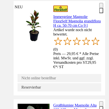
NEU
Immergrüne Magnolie
FloraSelf Magnolia grandiflora
H ca. 50-70 cm Co 9 l
Artikel wurde noch nicht
bewertet.
(
0
)
Preis — 29,95 € * Alle Preise
inkl. MwSt. und ggf. zzgl.
Versandkosten pro ST
29,95
€
*
/
ST
Nicht online bestellbar
Reservierbar
Großblumige Magnolie Alta