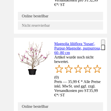
Versandkosten pro ST
52,99
€
*
/
ST
Online bestellbar
Nicht reservierbar
Magnolia liliiflora 'Susan',
Purpur-Magnolie, purpurrosa,
60–80 cm
Artikel wurde noch nicht
bewertet.
(
0
)
Preis — 35,99 € * Alle Preise
inkl. MwSt. und ggf. zzgl.
Versandkosten pro ST
35,99
€
*
/
ST
Online bestellbar