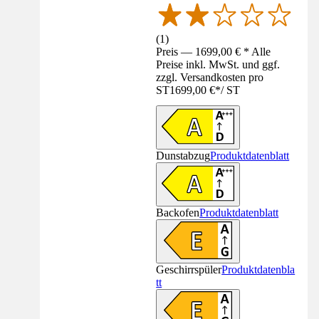
(
1
)
Preis — 1699,00 € * Alle
Preise inkl. MwSt. und ggf.
zzgl. Versandkosten pro
ST
1699,00 €
*
/
ST
Dunstabzug
Produktdatenblatt
Backofen
Produktdatenblatt
Geschirrspüler
Produktdatenbla
tt