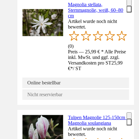
Magnolia stellata,
Sternmagnolie, weiß, 60–80
cm
Artikel wurde noch nicht
bewertet.
(
0
)
Preis — 25,99 € * Alle Preise
inkl. MwSt. und ggf. zzgl.
Versandkosten pro ST
25,99
€
*
/
ST
Online bestellbar
Nicht reservierbar
Tulpen Magnolie 125-150cm -
Magnolia soulangiana
Artikel wurde noch nicht
bewertet.