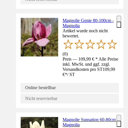
Magnolie Genie 80-100cm -
Magnolia
Artikel wurde noch nicht
bewertet.
(
0
)
Preis — 109,99 € * Alle Preise
inkl. MwSt. und ggf. zzgl.
Versandkosten pro ST
109,99
€
*
/
ST
Online bestellbar
Nicht reservierbar
Magnolie Sunsation 60-80cm -
Magnolia