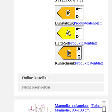
ST
1139,00 €
*
/
ST
Dunstabzug
Produktdatenblatt
Herd-Set
Produktdatenblatt
Kühlschrank
Produktdatenblatt
Online bestellbar
Nicht reservierbar
Magnolia soulangiana, Tulpen-
Magnolie, 80–100 cm